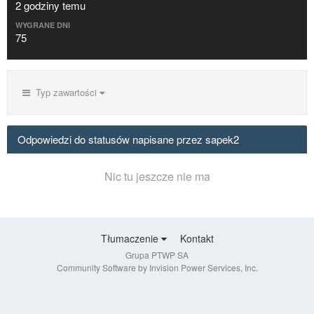
2 godziny temu
WYGRANE DNI
75
Typ zawartości
Odpowiedzi do statusów napisane przez sapek2
Nic tu jeszcze nie ma
Tłumaczenie
Kontakt
Grupa PTWP SA
Community Software by Invision Power Services, Inc.