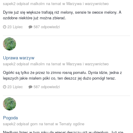
sapek2 odpisał malkolm na temat w
Warzywa i warzywnictwo
Dynie już się większe trafiają niż melony, sensie te owoce melony. A
ozdobne niektóre już można zbierać.
23 Lipiec
587 odpowiedzi
Uprawa warzyw
sapek2 odpisał malkolm na temat w
Warzywa i warzywnictwo
Ogórki są tylko że przez to zimno rosną pomału. Dynia idzie, jedna z
lepszych jakie miałem póki co, ten deszcz jej dużo pomógł teraz.
23 Lipiec
587 odpowiedzi
Pogoda
sapek2 odpisał gom na temat w
Tematy ogólne
Niedługo lipiec w tym roku da więcej deszczu niż w ubiegłym. Już się