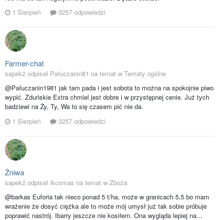
1 Sierpień
3257 odpowiedzi
Farmer-chat
sapek2 odpisał Pałuczanin81 na temat w
Tematy ogólne
@Pałuczanin1981 jak tam pada i jest sobota to można na spokojnie piwo
wypić. Zduńskie Extra chmiel jest dobre i w przystępnej cenie. Już tych
badziewi na Ży, Ty, Wa to się czasem pić nie da.
1 Sierpień
3257 odpowiedzi
Żniwa
sapek2 odpisał ikcomas na temat w
Zboża
@barkas Euforia tak nieco ponad 5 t/ha, może w granicach 5,5 bo mam
wrażenie że dosyć ciężka ale to może mój umysł już tak sobie próbuje
poprawić nastrój. Ibarry jeszcze nie kosiłem. Ona wygląda lepiej na...