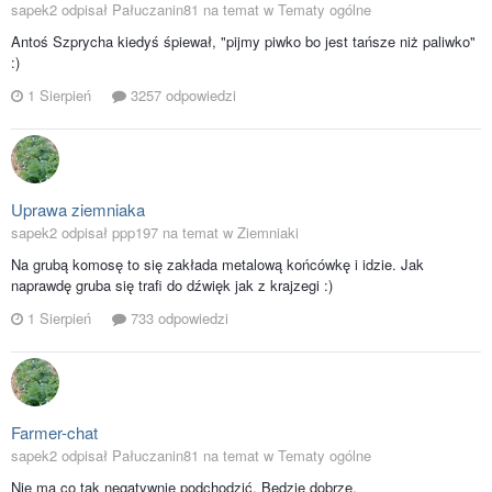
sapek2 odpisał Pałuczanin81 na temat w
Tematy ogólne
Antoś Szprycha kiedyś śpiewał, "pijmy piwko bo jest tańsze niż paliwko"
:)
1 Sierpień
3257 odpowiedzi
Uprawa ziemniaka
sapek2 odpisał ppp197 na temat w
Ziemniaki
Na grubą komosę to się zakłada metalową końcówkę i idzie. Jak
naprawdę gruba się trafi do dźwięk jak z krajzegi :)
1 Sierpień
733 odpowiedzi
Farmer-chat
sapek2 odpisał Pałuczanin81 na temat w
Tematy ogólne
Nie ma co tak negatywnie podchodzić. Będzie dobrze.