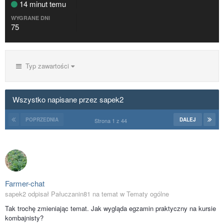
14 minut temu
WYGRANE DNI
75
Typ zawartości
Wszystko napisane przez sapek2
POPRZEDNIA
DALEJ
Strona 1 z 44
Farmer-chat
sapek2 odpisał Pałuczanin81 na temat w
Tematy ogólne
Tak trochę zmieniając temat. Jak wygląda egzamin praktyczny na kursie
kombajnisty?