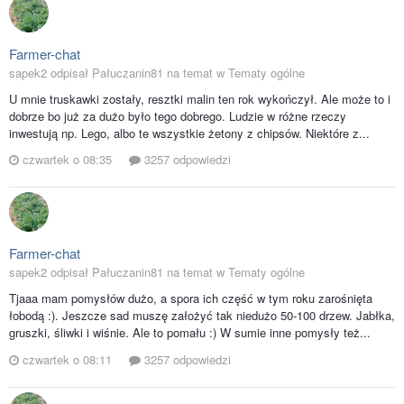
Farmer-chat
sapek2 odpisał Pałuczanin81 na temat w
Tematy ogólne
U mnie truskawki zostały, resztki malin ten rok wykończył. Ale może to i
dobrze bo już za dużo było tego dobrego. Ludzie w różne rzeczy
inwestują np. Lego, albo te wszystkie żetony z chipsów. Niektóre z...
czwartek o 08:35
3257 odpowiedzi
Farmer-chat
sapek2 odpisał Pałuczanin81 na temat w
Tematy ogólne
Tjaaa mam pomysłów dużo, a spora ich część w tym roku zarośnięta
łobodą :). Jeszcze sad muszę założyć tak niedużo 50-100 drzew. Jabłka,
gruszki, śliwki i wiśnie. Ale to pomału :) W sumie inne pomysły też...
czwartek o 08:11
3257 odpowiedzi