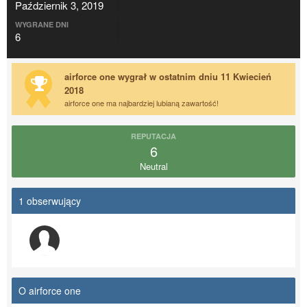
Październik 3, 2019
WYGRANE DNI
6
airforce one wygrał w ostatnim dniu 11 Kwiecień
2018
airforce one ma najbardziej lubianą zawartość!
REPUTACJA
6
Neutral
1 obserwujący
O airforce one