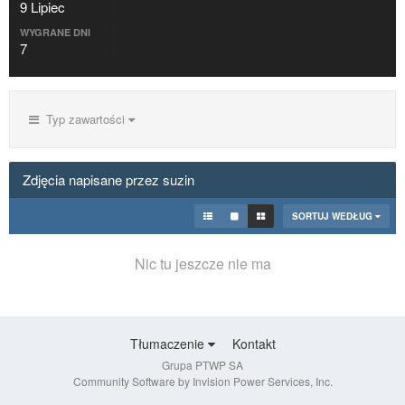
9 Lipiec
WYGRANE DNI
7
Typ zawartości
Zdjęcia napisane przez suzin
SORTUJ WEDŁUG
Nic tu jeszcze nie ma
Tłumaczenie
Kontakt
Grupa PTWP SA
Community Software by Invision Power Services, Inc.