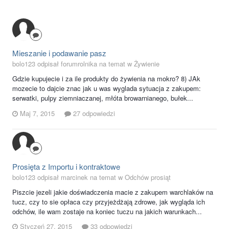
Mieszanie i podawanie pasz
bolo123 odpisał forumrolnika na temat w
Żywienie
Gdzie kupujecie i za ile produkty do żywienia na mokro? 8) JAk
mozecie to dajcie znac jak u was wyglada sytuacja z zakupem:
serwatki, pulpy ziemniaczanej, młóta browarnianego, bułek...
Maj 7, 2015
27 odpowiedzi
Prosięta z Importu i kontraktowe
bolo123 odpisał marcinek na temat w
Odchów prosiąt
Piszcie jezeli jakie doświadczenia macie z zakupem warchlaków na
tucz, czy to sie opłaca czy przyjeżdżają zdrowe, jak wygląda ich
odchów, ile wam zostaje na koniec tuczu na jakich warunkach...
Styczeń 27, 2015
33 odpowiedzi