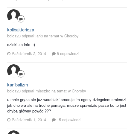
kolibakterioza
bolo123 odpisał jarki na temat w
Choroby
dzieki za info ::)
Październik 2, 2014
8 odpowiedzi
kanibalizm
bolo123 odpisał mleczko na temat w
Choroby
u mnie gryza sie juz warchlaki smaruje im ogony dziegciem smierdzi
jak cholera ale na troche pomaga, musze sprawdzic pasze bo to jest
chyba główny powód ???
Październik 1, 2014
15 odpowiedzi