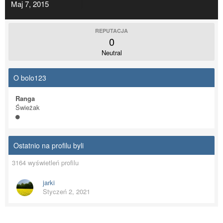
Maj 7, 2015
REPUTACJA
0
Neutral
O bolo123
Ranga
Świeżak
Ostatnio na profilu byli
3164 wyświetleń profilu
jarki
Styczeń 2, 2021