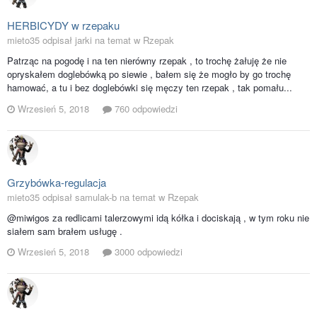
HERBICYDY w rzepaku
mieto35 odpisał jarki na temat w
Rzepak
Patrząc na pogodę i na ten nierówny rzepak , to trochę żałuję że nie
opryskałem doglebówką po siewie , bałem się że mogło by go trochę
hamować, a tu i bez doglebówki się męczy ten rzepak , tak pomału...
Wrzesień 5, 2018
760 odpowiedzi
Grzybówka-regulacja
mieto35 odpisał samulak-b na temat w
Rzepak
@miwigos za redlicami talerzowymi idą kółka i dociskają , w tym roku nie
siałem sam brałem usługę .
Wrzesień 5, 2018
3000 odpowiedzi