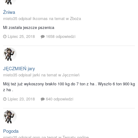
Żniwa
mieto35 odpisał ikcomas na temat w
Zboża
Mi została jeszcze pszenica
Lipiec 25, 2018
1658 odpowiedzi
JĘCZMIEŃ jary
mieto35 odpisał jarki na temat w
Jęczmień
Mój też już wykoszony brakło 100 kg do 7 ton z ha . Wyszło 6 ton 900 kg
z ha .
Lipiec 23, 2018
640 odpowiedzi
Pogoda
mieto35 odpisał gom na temat w
Tematy ogólne