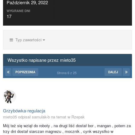
Październik 29, 2022
WYGRANE DNI
17
Typ zawartości
Wszystko napisane przez mieto35
POPRZEDNIA
DALEJ
Strona 6 z 25
Grzybówka-regulacja
mieto35 odpisał samulak-b na temat w
Rzepak
Mój też się wziął do roboty , na drugi liść dostał bor , mangan , potem za
trzy dni dostał siarczan magnezu , mocznik , cynk wszystko w