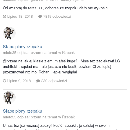
Od wczoraj do teraz 30 , doborze że rzepak udało się wykośić .
Lipiec 18, 2018
7819 odpowiedzi
Słabe plony rzepaku
mieto35 odpisał przem na temat w
Rzepak
@przem na jakiej klasie ziemi miałeś kuge? . Mnie też zaciekawił LG
architekt , sąsiad ma , ale jeszcze nie kosił, powiem Ci że lepiej
przezimował niż mój Rohan i lepiej wyglądał .
Lipiec 9, 2018
230 odpowiedzi
Słabe plony rzepaku
mieto35 odpisał przem na temat w
Rzepak
U nas też już wczoraj zaczęli kosić rzepaki , ja dzisiaj w swoim