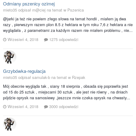
Odmiany pszenicy ozimej
mieto35 odpisał m@ciej na temat w
Pszenica
@jarki ja też nie powiem złego słowa na temat hondii , miałem ją dwa
razy , pierwszym razem plon 8.5 z hektara w tym roku 7,6 z hektara a nie
wyglądała , z parametrami za każdym razem nie miałem problemu , nie...
Wrzesień 4, 2018
1275 odpowiedzi
Grzybówka-regulacja
mieto35 odpisał samulak-b na temat w
Rzepak
Mój obecnie wygląda tak , siany 18 sierpnia , obsada się poprawiła jest
od 15 do 25 sztuk , miejscami 30 sztuk , ale jest nie równy , na dniach
pójdzie oprysk na samosiewy ,jeszcze mnie czeka oprysk na chwasty...
Wrzesień 4, 2018
3000 odpowiedzi