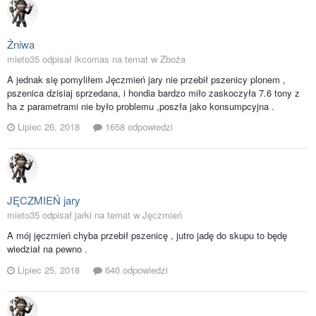
Żniwa
mieto35 odpisał ikcomas na temat w
Zboża
A jednak się pomyliłem Jęczmień jary nie przebił pszenicy plonem ,
pszenica dzisiaj sprzedana, i hondia bardzo miło zaskoczyła 7.6 tony z
ha z parametrami nie było problemu ,poszła jako konsumpcyjna .
Lipiec 26, 2018
1658 odpowiedzi
JĘCZMIEŃ jary
mieto35 odpisał jarki na temat w
Jęczmień
A mój jęczmień chyba przebił pszenicę , jutro jadę do skupu to będę
wiedział na pewno .
Lipiec 25, 2018
640 odpowiedzi