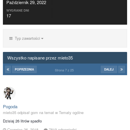
Październik 29, 2022
WYGRANE DNI
17
Typ zawartości
Wszystko napisane przez mieto35
POPRZEDNIA
DALEJ
Strona 7 z 25
Pogoda
mieto35 odpisał gom na temat w
Tematy ogólne
Dzisiaj 26 litrów spadło
Czerwiec 26, 2018
7819 odpowiedzi