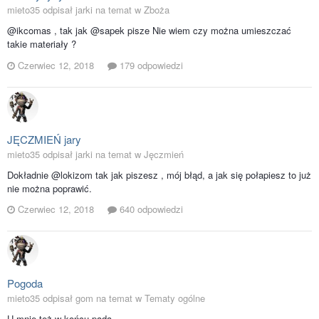
mieto35 odpisał jarki na temat w
Zboża
@ikcomas , tak jak @sapek pisze Nie wiem czy można umieszczać
takie materiały ?
Czerwiec 12, 2018
179 odpowiedzi
JĘCZMIEŃ jary
mieto35 odpisał jarki na temat w
Jęczmień
Dokładnie @lokizom tak jak piszesz , mój błąd, a jak się połapiesz to już
nie można poprawić.
Czerwiec 12, 2018
640 odpowiedzi
Pogoda
mieto35 odpisał gom na temat w
Tematy ogólne
U mnie też w końcu pada.