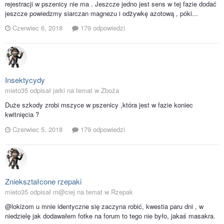
rejestracji w pszenicy nie ma . Jeszcze jedno jest sens w tej fazie dodać
jeszcze powiedzmy siarczan magnezu i odżywkę azotową , póki...
Czerwiec 6, 2018
179 odpowiedzi
Insektycydy
mieto35 odpisał jarki na temat w
Zboża
Duże szkody zrobi mszyce w pszenicy ,która jest w fazie koniec
kwitnięcia ?
Czerwiec 5, 2018
179 odpowiedzi
Zniekształcone rzepaki
mieto35 odpisał m@ciej na temat w
Rzepak
@lokizom u mnie identyczne się zaczyna robić, kwestia paru dni , w
niedzielę jak dodawałem fotke na forum to tego nie było, jakaś masakra.