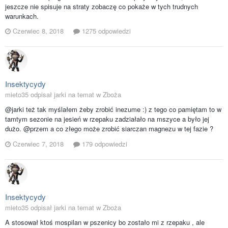
jeszcze nie spisuje na straty zobaczę co pokaże w tych trudnych
warunkach.
Czerwiec 8, 2018
1275 odpowiedzi
Insektycydy
mieto35 odpisał jarki na temat w
Zboża
@jarki też tak myślałem żeby zrobić inezume :) z tego co pamiętam to w
tamtym sezonie na jesień w rzepaku zadziałało na mszyce a było jej
dużo. @przem a co złego może zrobić siarczan magnezu w tej fazie ?
Czerwiec 7, 2018
179 odpowiedzi
Insektycydy
mieto35 odpisał jarki na temat w
Zboża
A stosował ktoś mospilan w pszenicy bo zostało mi z rzepaku , ale