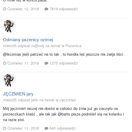
Czerwiec 12, 2018
7819 odpowiedzi
Odmiany pszenicy ozimej
mieto35 odpisał m@ciej na temat w
Pszenica
@ikcomas jeśli patrzeć na to tak , to hondia też jeszcze nie zwija liści .
Czerwiec 11, 2018
1275 odpowiedzi
JĘCZMIEŃ jary
mieto35 odpisał jarki na temat w
Jęczmień
Mój jęczmień raczej nie dostoi w całości do żniw już go zaczęło na
porzeczkach kłaść , ale tak jak @barts pisze podniósł się na kolanku i
na razie stoi.
Czerwiec 11, 2018
640 odpowiedzi