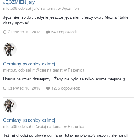
JĘCZMIEŃ jary
mieto35 odpisał jarki na temat w
Jęczmień
Jęczmień soldo . Jedynie jeszcze jęczmień cieszy oko . Można i takie
okazy spotkać
Czerwiec 10, 2018
640 odpowiedzi
Odmiany pszenicy ozimej
mieto35 odpisał m@ciej na temat w
Pszenica
Hondia na dzień dzisiejszy . Żeby nie było że tylko lepsze miejsce ;)
Czerwiec 10, 2018
1275 odpowiedzi
Odmiany pszenicy ozimej
mieto35 odpisał m@ciej na temat w
Pszenica
Też mi chodzi po głowie odmiana Rotax na przyszły sezon , ale hondii