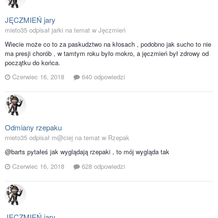
JĘCZMIEŃ jary
mieto35 odpisał jarki na temat w
Jęczmień
Wiecie może co to za paskudztwo na kłosach , podobno jak sucho to nie
ma presji chorób , w tamtym roku było mokro, a jęczmień był zdrowy od
początku do końca.
Czerwiec 16, 2018
640 odpowiedzi
Odmiany rzepaku
mieto35 odpisał m@ciej na temat w
Rzepak
@barts pytałeś jak wyglądają rzepaki , to mój wygląda tak
Czerwiec 16, 2018
628 odpowiedzi
JĘCZMIEŃ jary