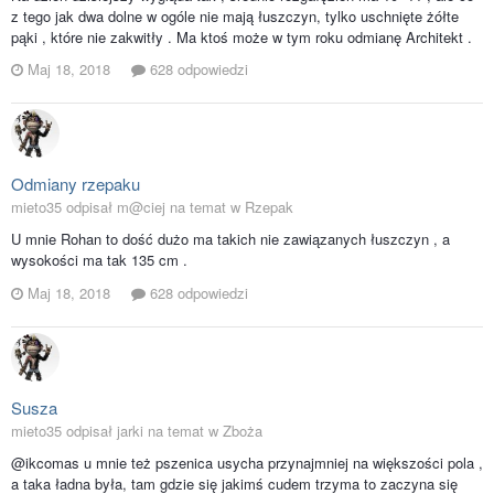
z tego jak dwa dolne w ogóle nie mają łuszczyn, tylko uschnięte żółte
pąki , które nie zakwitły . Ma ktoś może w tym roku odmianę Architekt .
Maj 18, 2018
628 odpowiedzi
Odmiany rzepaku
mieto35 odpisał m@ciej na temat w
Rzepak
U mnie Rohan to dość dużo ma takich nie zawiązanych łuszczyn , a
wysokości ma tak 135 cm .
Maj 18, 2018
628 odpowiedzi
Susza
mieto35 odpisał jarki na temat w
Zboża
@ikcomas u mnie też pszenica usycha przynajmniej na większości pola ,
a taka ładna była, tam gdzie się jakimś cudem trzyma to zaczyna się