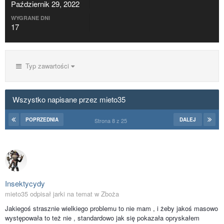
Październik 29, 2022
WYGRANE DNI
17
Typ zawartości
Wszystko napisane przez mieto35
POPRZEDNIA
DALEJ
Strona 8 z 25
Insektycydy
mieto35 odpisał jarki na temat w
Zboża
Jakiegoś strasznie wielkiego problemu to nie mam , i żeby jakoś masowo
występowała to też nie , standardowo jak się pokazała opryskałem