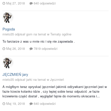
Maj 27, 2018
640 odpowiedzi
Pogoda
mieto35 odpisał gom na temat w
Tematy ogólne
To farciarze z was u mnie nic i się nie zapowiada .
Maj 26, 2018
7819 odpowiedzi
JĘCZMIEŃ jary
mieto35 odpisał jarki na temat w
Jęczmień
A mógłbym teraz opryskać jęczmień jakimiś odżywkami jęczmień jest w
fazie trzecie kolanko idzie , czy lepiej sobie teraz odpuścić ,w fazie
krzewienia część dostał , wyglądał fajnie do momentu skracania i...
Maj 19, 2018
640 odpowiedzi