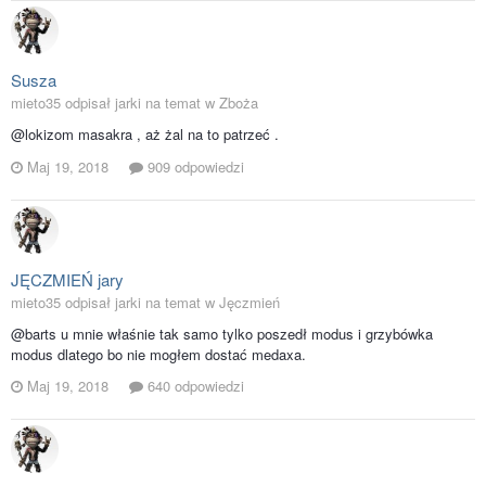
Susza
mieto35 odpisał jarki na temat w
Zboża
@lokizom masakra , aż żal na to patrzeć .
Maj 19, 2018
909 odpowiedzi
JĘCZMIEŃ jary
mieto35 odpisał jarki na temat w
Jęczmień
@barts u mnie właśnie tak samo tylko poszedł modus i grzybówka
modus dlatego bo nie mogłem dostać medaxa.
Maj 19, 2018
640 odpowiedzi