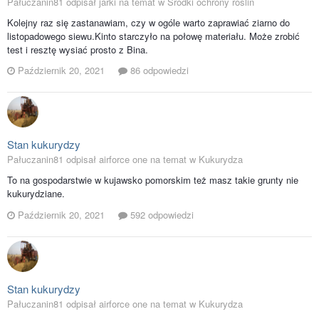
Pałuczanin81 odpisał jarki na temat w
Środki ochrony roślin
Kolejny raz się zastanawiam, czy w ogóle warto zaprawiać ziarno do
listopadowego siewu.Kinto starczyło na połowę materiału. Może zrobić
test i resztę wysiać prosto z Bina.
Październik 20, 2021
86 odpowiedzi
Stan kukurydzy
Pałuczanin81 odpisał airforce one na temat w
Kukurydza
To na gospodarstwie w kujawsko pomorskim też masz takie grunty nie
kukurydziane.
Październik 20, 2021
592 odpowiedzi
Stan kukurydzy
Pałuczanin81 odpisał airforce one na temat w
Kukurydza