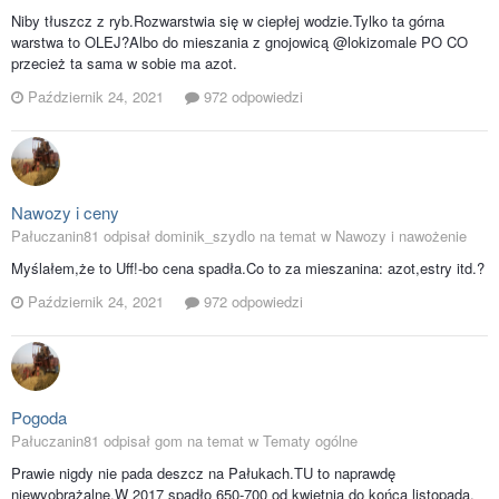
Niby tłuszcz z ryb.Rozwarstwia się w ciepłej wodzie.Tylko ta górna
warstwa to OLEJ?Albo do mieszania z gnojowicą @lokizomale PO CO
przecież ta sama w sobie ma azot.
Październik 24, 2021
972 odpowiedzi
Nawozy i ceny
Pałuczanin81 odpisał dominik_szydlo na temat w
Nawozy i nawożenie
Myślałem,że to Uff!-bo cena spadła.Co to za mieszanina: azot,estry itd.?
Październik 24, 2021
972 odpowiedzi
Pogoda
Pałuczanin81 odpisał gom na temat w
Tematy ogólne
Prawie nigdy nie pada deszcz na Pałukach.TU to naprawdę
niewyobrażalne.W 2017 spadło 650-700 od kwietnia do końca listopada.