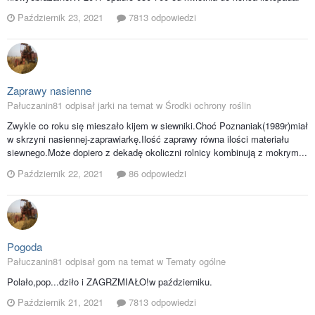
Październik 23, 2021
7813 odpowiedzi
Zaprawy nasienne
Pałuczanin81 odpisał jarki na temat w
Środki ochrony roślin
Zwykle co roku się mieszało kijem w siewniki.Choć Poznaniak(1989r)miał
w skrzyni nasiennej-zaprawiarkę.Ilość zaprawy równa ilości materiału
siewnego.Może dopiero z dekadę okoliczni rolnicy kombinują z mokrym...
Październik 22, 2021
86 odpowiedzi
Pogoda
Pałuczanin81 odpisał gom na temat w
Tematy ogólne
Polało,pop...dziło i ZAGRZMIAŁO!w październiku.
Październik 21, 2021
7813 odpowiedzi