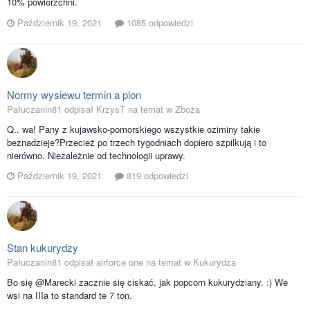
10% powierzchni.
Październik 19, 2021
1085 odpowiedzi
Normy wysiewu termin a plon
Pałuczanin81 odpisał KrzysT na temat w
Zboża
Q.. wa! Pany z kujawsko-pomorskiego wszystkie oziminy takie
beznadzieje?Przecież po trzech tygodniach dopiero szpilkują i to
nierówno. Niezależnie od technologii uprawy.
Październik 19, 2021
819 odpowiedzi
Stan kukurydzy
Pałuczanin81 odpisał airforce one na temat w
Kukurydza
Bo się @Marecki zacznie się ciskać, jak popcorn kukurydziany. :) We
wsi na IIIa to standard te 7 ton.