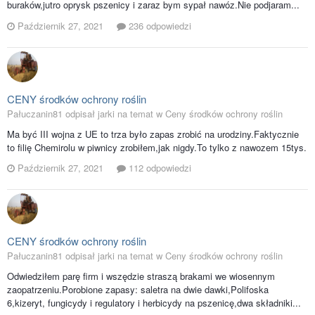
buraków,jutro oprysk pszenicy i zaraz bym sypał nawóz.Nie podjaram...
Październik 27, 2021
236 odpowiedzi
CENY środków ochrony roślin
Pałuczanin81 odpisał jarki na temat w
Ceny środków ochrony roślin
Ma być III wojna z UE to trza było zapas zrobić na urodziny.Faktycznie
to filię Chemirolu w piwnicy zrobiłem,jak nigdy.To tylko z nawozem 15tys.
Październik 27, 2021
112 odpowiedzi
CENY środków ochrony roślin
Pałuczanin81 odpisał jarki na temat w
Ceny środków ochrony roślin
Odwiedziłem parę firm i wszędzie straszą brakami we wiosennym
zaopatrzeniu.Porobione zapasy: saletra na dwie dawki,Polifoska
6,kizeryt, fungicydy i regulatory i herbicydy na pszenicę,dwa składniki...