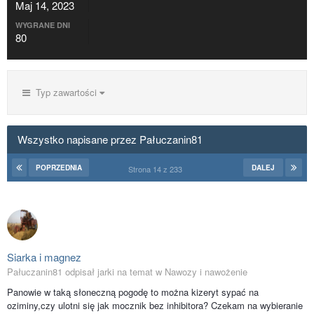
Maj 14, 2023
WYGRANE DNI
80
Typ zawartości
Wszystko napisane przez Pałuczanin81
POPRZEDNIA
DALEJ
Strona 14 z 233
Siarka i magnez
Pałuczanin81 odpisał jarki na temat w
Nawozy i nawożenie
Panowie w taką słoneczną pogodę to można kizeryt sypać na
oziminy,czy ulotni się jak mocznik bez inhibitora? Czekam na wybieranie