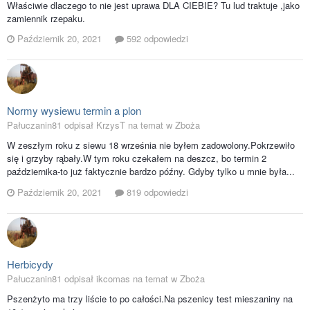
Właściwie dlaczego to nie jest uprawa DLA CIEBIE? Tu lud traktuje ,jako
zamiennik rzepaku.
Październik 20, 2021
592 odpowiedzi
Normy wysiewu termin a plon
Pałuczanin81 odpisał KrzysT na temat w
Zboża
W zeszłym roku z siewu 18 września nie byłem zadowolony.Pokrzewiło
się i grzyby rąbały.W tym roku czekałem na deszcz, bo termin 2
października-to już faktycznie bardzo późny. Gdyby tylko u mnie była...
Październik 20, 2021
819 odpowiedzi
Herbicydy
Pałuczanin81 odpisał ikcomas na temat w
Zboża
Pszenżyto ma trzy liście to po całości.Na pszenicy test mieszaniny na