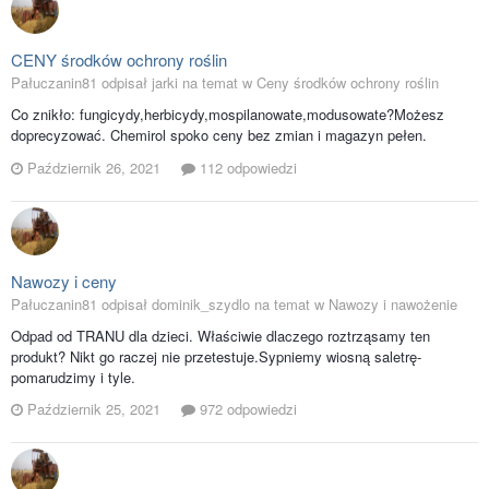
CENY środków ochrony roślin
Pałuczanin81 odpisał jarki na temat w
Ceny środków ochrony roślin
Co znikło: fungicydy,herbicydy,mospilanowate,modusowate?Możesz
doprecyzować. Chemirol spoko ceny bez zmian i magazyn pełen.
Październik 26, 2021
112 odpowiedzi
Nawozy i ceny
Pałuczanin81 odpisał dominik_szydlo na temat w
Nawozy i nawożenie
Odpad od TRANU dla dzieci. Właściwie dlaczego roztrząsamy ten
produkt? Nikt go raczej nie przetestuje.Sypniemy wiosną saletrę-
pomarudzimy i tyle.
Październik 25, 2021
972 odpowiedzi