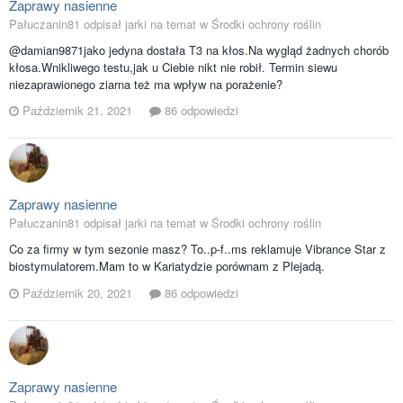
Zaprawy nasienne
Pałuczanin81 odpisał jarki na temat w
Środki ochrony roślin
@damian9871jako jedyna dostała T3 na kłos.Na wygląd żadnych chorób
kłosa.Wnikliwego testu,jak u Ciebie nikt nie robił. Termin siewu
niezaprawionego ziarna też ma wpływ na porażenie?
Październik 21, 2021
86 odpowiedzi
Zaprawy nasienne
Pałuczanin81 odpisał jarki na temat w
Środki ochrony roślin
Co za firmy w tym sezonie masz? To..p-f..ms reklamuje Vibrance Star z
biostymulatorem.Mam to w Kariatydzie porównam z Plejadą.
Październik 20, 2021
86 odpowiedzi
Zaprawy nasienne