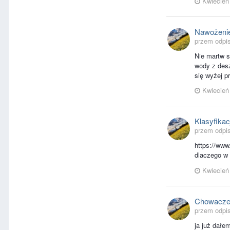
Kwiecień
Nawożenie
przem odpis
Nie martw s
wody z desz
się wyżej p
Kwiecień
Klasyfikac
przem odpi
https://www
dlaczego w 
Kwiecień
Chowacze 
przem odpis
ja już dałe