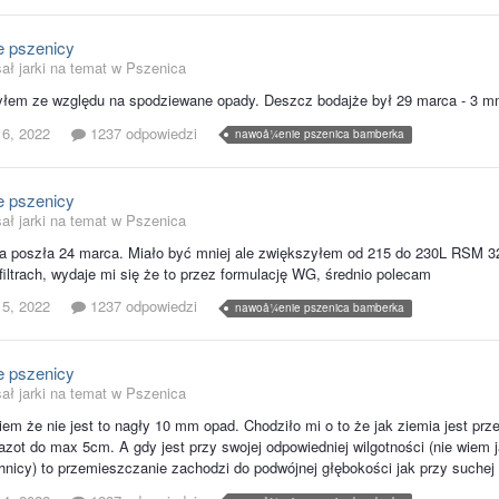
 pszenicy
ał jarki na temat w
Pszenica
yłem ze względu na spodziewane opady. Deszcz bodajże był 29 marca - 3 
 6, 2022
1237 odpowiedzi
nawoå¼enie pszenica bamberka
 pszenicy
ał jarki na temat w
Pszenica
 poszła 24 marca. Miało być mniej ale zwiększyłem od 215 do 230L RSM 32
iltrach, wydaje mi się że to przez formulację WG, średnio polecam
 5, 2022
1237 odpowiedzi
nawoå¼enie pszenica bamberka
 pszenicy
ał jarki na temat w
Pszenica
em że nie jest to nagły 10 mm opad. Chodziło mi o to że jak ziemia jest prze
azot do max 5cm. A gdy jest przy swojej odpowiedniej wilgotności (nie wiem
chnicy) to przemieszczanie zachodzi do podwójnej głębokości jak przy suchej 