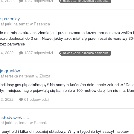
 4, 2022
1237 odpowiedzi
nawoå¼enie pszenica bamberka
 pszenicy
ał jarki na temat w
Pszenica
ię o straty azotu. Jak ziemia jest przesuszona to każdy mm deszczu zwilża t
czu dochodzi do 2 cm. Nawet jakby azot miał się przemieści do warstwy 30-6
rzez parowanie
 4, 2022
1237 odpowiedzi
nawoå¼enie pszenica bamberka
ja gruntów
sał tereska na temat w
Zboża
.bdl.lasy.gov.pl/portal/mapy# Na samym końcu/na dole macie zakładkę "Dane
tym miejscu nagle pojawiają się kamienie a 100 metrów dalej ich nie ma. B
 2, 2022
61 odpowiedzi
słodyszek i....
ał jarki na temat w
Rzepak
m perytroid i kilka dni później układowy. W tym tygodniu był szczyt nalotów.