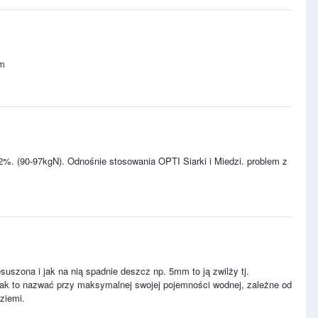
mm
%. (90-97kgN). Odnośnie stosowania OPTI Siarki i Miedzi. problem z
suszona i jak na nią spadnie deszcz np. 5mm to ją zwilży tj.
 jak to nazwać przy maksymalnej swojej pojemności wodnej, zależne od
ziemi.