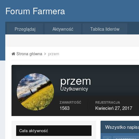
Forum Farmera
Przeglądaj
Aktywność
Tablica liderów
Strona główna
przem
przem
Użytkownicy
ZAWARTOŚĆ
REJESTRACJA
1563
Kwiecień 27, 2017
Wszystko napis
Cała aktywność