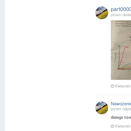
part000
przem dodał
Kwiecień
Nawożenie
przem odpis
dlatego trz
Kwiecień