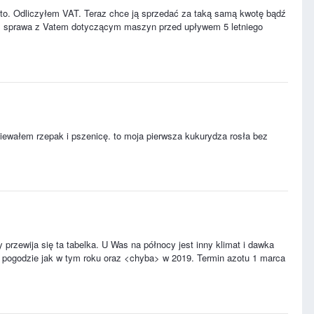
tto. Odliczyłem VAT. Teraz chce ją sprzedać za taką samą kwotę bądź
az sprawa z Vatem dotyczącym maszyn przed upływem 5 letniego
siewałem rzepak i pszenicę. to moja pierwsza kukurydza rosła bez
y przewija się ta tabelka. U Was na północy jest inny klimat i dawka
j pogodzie jak w tym roku oraz <chyba> w 2019. Termin azotu 1 marca