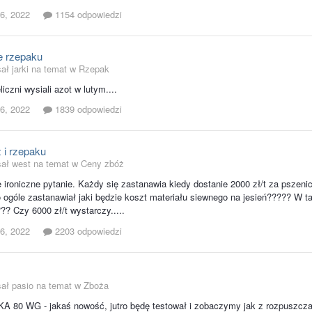
6, 2022
1154 odpowiedzi
 rzepaku
ał jarki na temat w
Rzepak
liczni wysiali azot w lutym....
6, 2022
1839 odpowiedzi
 i rzepaku
sał west na temat w
Ceny zbóż
 ironiczne pytanie. Każdy się zastanawia kiedy dostanie 2000 zł/t za pszenicę.
o ogóle zastanawiał jaki będzie koszt materiału siewnego na jesień????? W 
??? Czy 6000 zł/t wystarczy.....
6, 2022
2203 odpowiedzi
sał pasio na temat w
Zboża
A 80 WG - jakaś nowość, jutro będę testował i zobaczymy jak z rozpuszcz