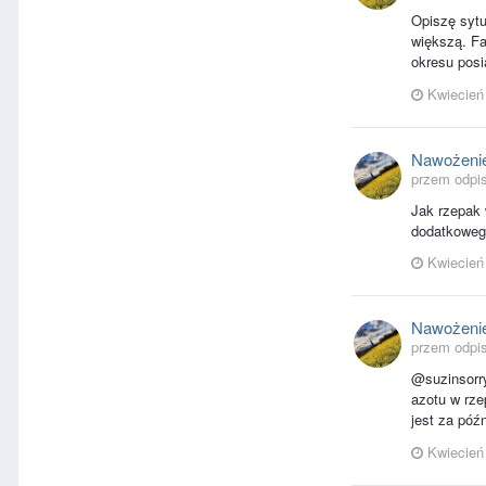
Opiszę sytu
większą. F
okresu pos
Kwiecień
Nawożenie
przem odpis
Jak rzepak 
dodatkoweg
Kwiecień
Nawożenie
przem odpis
@suzinsorry
azotu w rze
jest za póź
Kwiecień