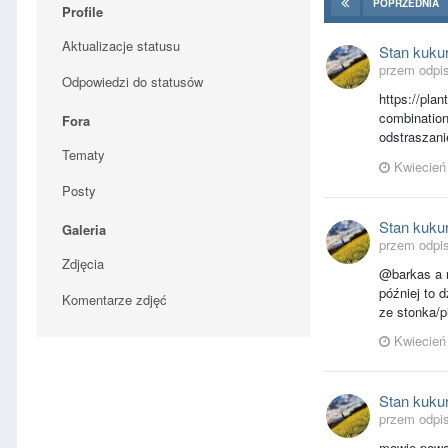
POPRZEDNIA
Profile
Aktualizacje statusu
Stan kuku
przem odpis
Odpowiedzi do statusów
https://pla
combinati
Fora
odstraszani
Tematy
Kwiecień
Posty
Stan kuku
Galeria
przem odpis
Zdjęcia
@barkas a n
później to 
Komentarze zdjęć
ze stonka/p
Kwiecień
Stan kuku
przem odpis
mowie poważ