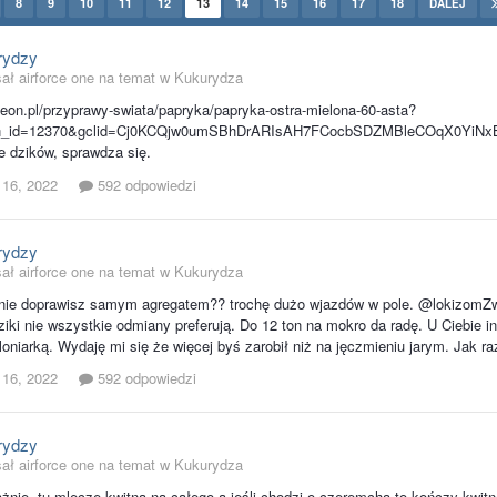
8
9
10
11
12
13
14
15
16
17
18
DALEJ
rydzy
ał airforce one na temat w
Kukurydza
nteon.pl/przyprawy-swiata/papryka/papryka-ostra-mielona-60-asta?
on_id=12370&gclid=Cj0KCQjw0umSBhDrARIsAH7FCocbSDZMBleCOqX0YiNx
e dzików, sprawdza się.
 16, 2022
592 odpowiedzi
rydzy
ał airforce one na temat w
Kukurydza
ie doprawisz samym agregatem?? trochę dużo wjazdów w pole. @lokizomZwier
dziki nie wszystkie odmiany preferują. Do 12 ton na mokro da radę. U Ciebie 
loniarką. Wydaję mi się że więcej byś zarobił niż na jęczmieniu jarym. Jak r
 16, 2022
592 odpowiedzi
rydzy
ał airforce one na temat w
Kukurydza
nie, tu mlecze kwitną na całego a jeśli chodzi o czeremcha to kończy kwitn