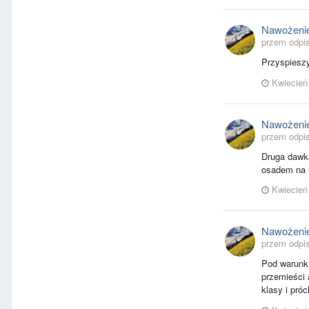
Nawożenie
przem odpis
Przyspiesz
Kwiecień
Nawożenie
przem odpis
Druga dawka
osadem na f
Kwiecień
Nawożenie
przem odpis
Pod warunki
przemieści 
klasy i pró