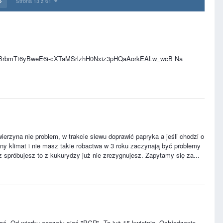
Strona 13 z 61
BrbmTt6yBweE6i-cXTaMSrlzhH0Nxiz3pHQaAorkEALw_wcB Na
zyna nie problem, w trakcie siewu doprawić papryka a jeśli chodzi o
inny klimat i nie masz takie robactwa w 3 roku zaczynają być problemy
az spróbujesz to z kukurydzy już nie zrezygnujesz. Zapytamy się za...
ąć. Od wtorku zaczęły siać "PGR". To już 15 kwietnia. Ochłodzenie