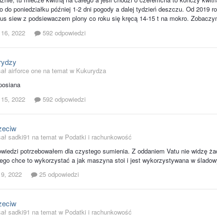
o do poniedziałku później 1-2 dni pogody a dalej tydzień deszczu. Od 2019 
lus siew z podsiewaczem plony co roku się kręcą 14-15 t na mokro. Zobaczy
 16, 2022
592 odpowiedzi
rydzy
ał airforce one na temat w
Kukurydza
posiana
 15, 2022
592 odpowiedzi
rzeciw
sał sadki91 na temat w
Podatki i rachunkowość
powiedzi potrzebowałem dla czystego sumienia. Z oddaniem Vatu nie widzę ż
atego chce to wykorzystać a jak maszyna stoi i jest wykorzystywana w śladow
 9, 2022
25 odpowiedzi
rzeciw
sał sadki91 na temat w
Podatki i rachunkowość