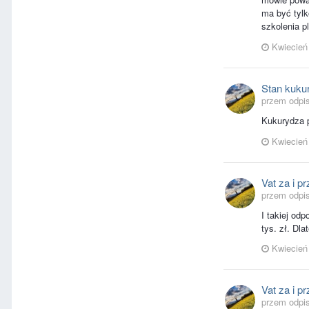
ma być tylk
szkolenia p
Kwiecień
Stan kuku
przem odpis
Kukurydza 
Kwiecień
Vat za i p
przem odpi
I takiej od
tys. zł. Dl
Kwiecień
Vat za i p
przem odpi