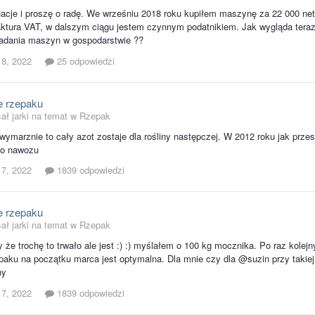
acje i proszę o radę. We wrześniu 2018 roku kupiłem maszynę za 22 000 ne
aktura VAT, w dalszym ciągu jestem czynnym podatnikiem. Jak wygląda ter
iadania maszyn w gospodarstwie ??
 8, 2022
25 odpowiedzi
 rzepaku
ał jarki na temat w
Rzepak
wymarznie to cały azot zostaje dla rośliny następczej. W 2012 roku jak prze
o nawozu
 7, 2022
1839 odpowiedzi
 rzepaku
ał jarki na temat w
Rzepak
 że trochę to trwało ale jest :) :) myślałem o 100 kg mocznika. Po raz kolejn
paku na początku marca jest optymalna. Dla mnie czy dla @suzin przy takie
ny
 7, 2022
1839 odpowiedzi