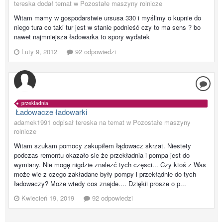
tereska dodał temat w
Pozostałe maszyny rolnicze
Witam mamy w gospodarstwie ursusa 330 i myślimy o kupnie do
niego tura co taki tur jest w stanie podnieść czy to ma sens ? bo
nawet najmniejsza ładowarka to spory wydatek
Luty 9, 2012
92 odpowiedzi
przekładnia
Ładowacze ładowarki
adamek1991 odpisał tereska na temat w
Pozostałe maszyny
rolnicze
Witam szukam pomocy zakupiłem łądowacz skrzat. Niestety
podczas remontu okazało sie że przekładnia i pompa jest do
wymiany. Nie mogę nigdzie znalezć tych częsci... Czy ktoś z Was
może wie z czego zakładane były pompy i przekłądnie do tych
ładowaczy? Moze wtedy cos znajde.... Dziękii prosze o p...
Kwiecień 19, 2019
92 odpowiedzi