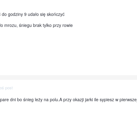
C do godziny 9 udało się skończyć
ło mrozu, śniegu brak tylko przy rowie
oś post
re dni bo śnieg leży na polu.A przy okazji jarki ile sypiesz w pierwsz