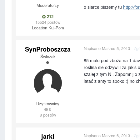
Moderatorzy
o siarce piszemy tu
http://fo
212
15524 postów
Location
Kuj-Pom
SynProboszcza
Napisano
Marzec 5, 2013
·
Zgł
Świeżak
85 malo pod zboża na 1 daw
roślina sie odżywi i za jakiś
szalej z tym N . Zapomnij o 
latać z anty to spoko :) no 
Użytkownicy
0
8 postów
jarki
Napisano
Marzec 6, 2013
·
Zgł