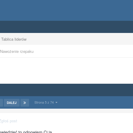
Tablica liderów
Nawożenie rzepaku
Strona 5 z 74
DALEJ
Zgłoś post
owiedzieć to odpowiem Ci ja