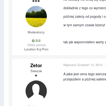
dokładnie z tego co wymieni
później zależy od pogody i o
w tym samym czasie kizeryt
Moderatorzy
212
tak jak wspomniałem warty 
15524 postów
Location
Kuj-Pom
Zetor
Napisano
Grudzień 13, 2012
·
Świeżak
A jaka jest cena tego siar
przejazdem a później saletr