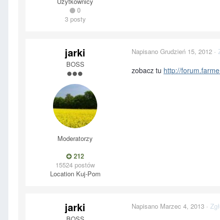
Użytkownicy
0
3 posty
jarki
Napisano
Grudzień 15, 2012
·
BOSS
zobacz tu
http://forum.farm
Moderatorzy
212
15524 postów
Location
Kuj-Pom
jarki
Napisano
Marzec 4, 2013
·
Zgł
BOSS