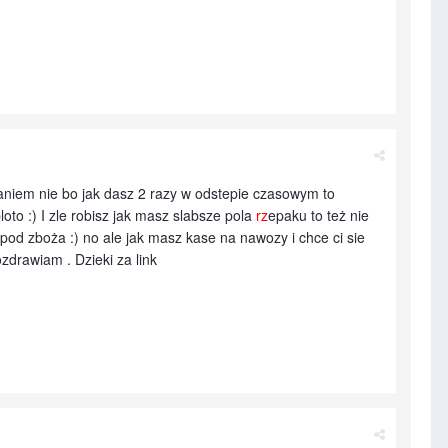
aniem nie bo jak dasz 2 razy w odstepie czasowym to
loto :) I zle robisz jak masz slabsze pola
rz
epaku to też nie
 pod zboża :) no ale jak masz kase na nawozy i chce ci sie
zdrawiam . Dzieki za link