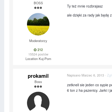
BOSS
Ty też mnie rozbrajasz
ale dzięki za rady jak będę
Moderatorzy
212
15524 postów
Location
Kuj-Pom
prokamil
Napisano
Marzec 6, 2013
·
Zgł
Boss
zetkneli sie jeden co sypie 
6 ton z ha pszenicy. Jarki 