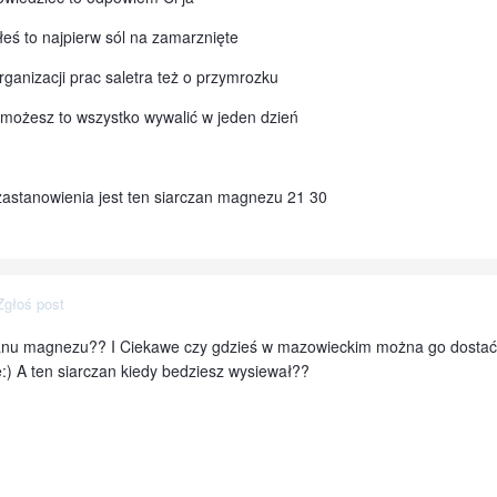
łeś to najpierw sól na zamarznięte
rganizacji prac saletra też o przymrozku
 możesz to wszystko wywalić w jeden dzień
zastanowienia jest ten siarczan magnezu 21 30
Zgłoś post
czanu magnezu?? I Ciekawe czy gdzieś w mazowieckim można go dostać.
e:) A ten siarczan kiedy bedziesz wysiewał??