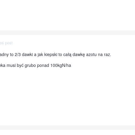
oś post
adny to 2/3 dawki a jak kiepski to całą dawkę azotu na raz.
ka musi być grubo ponad 100kgN/ha