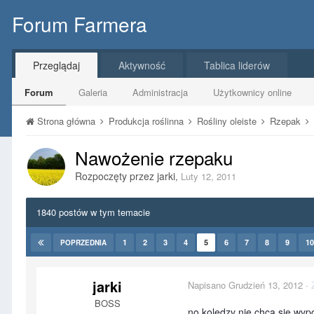
Forum Farmera
Przeglądaj
Aktywność
Tablica liderów
Forum
Galeria
Administracja
Użytkownicy online
Strona główna
Produkcja roślinna
Rośliny oleiste
Rzepak
Nawożenie rzepaku
Rozpoczęty przez
jarki
,
Luty 12, 2011
1840 postów w tym temacie
1
2
3
4
5
6
7
8
9
10
POPRZEDNIA
jarki
Napisano
Grudzień 13, 2012
·
BOSS
no koledzy nie chcą się wyp