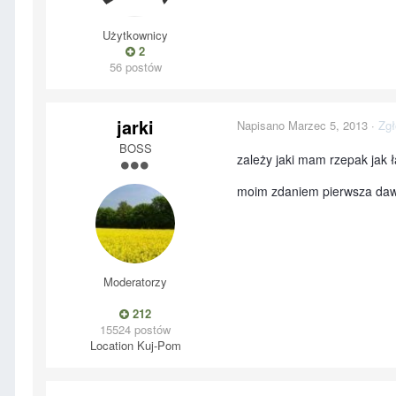
Użytkownicy
2
56 postów
jarki
Napisano
Marzec 5, 2013
·
Zgł
BOSS
zależy jaki mam rzepak jak ł
moim zdaniem pierwsza daw
Moderatorzy
212
15524 postów
Location
Kuj-Pom