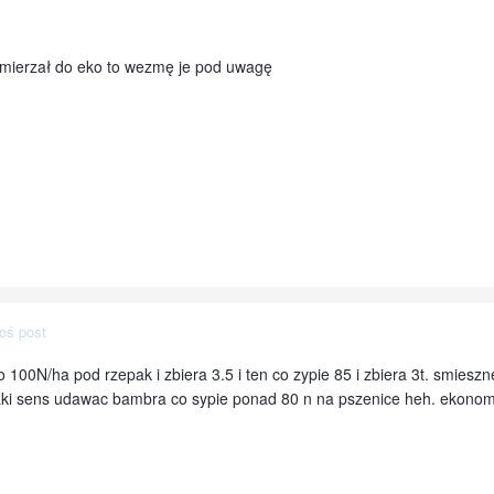
 zmierzał do eko to wezmę je pod uwagę
oś post
po 100N/ha pod rzepak i zbiera 3.5 i ten co zypie 85 i zbiera 3t. smiesz
i jaki sens udawac bambra co sypie ponad 80 n na pszenice heh. ekonom