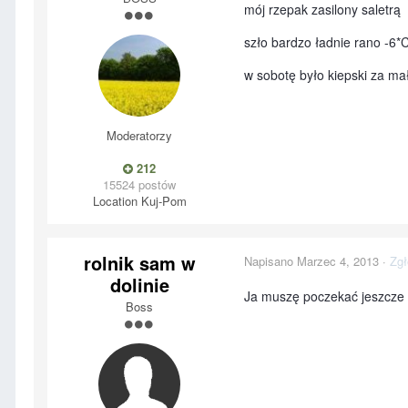
mój rzepak zasilony saletrą
szło bardzo ładnie rano -6*
w sobotę było kiepski za ma
Moderatorzy
212
15524 postów
Location
Kuj-Pom
rolnik sam w
Napisano
Marzec 4, 2013
·
Zgł
dolinie
Ja muszę poczekać jeszcze pa
Boss