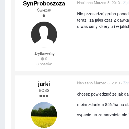
SynProboszcza
Napisano
Marzec 5, 2013
·
Zgł
Świeżak
Nie przesadzaj grubo ponad 
teraz i za jakis czas 2 daw
u was ceny kizerytu i w jaki
Użytkownicy
0
8 postów
jarki
Napisano
Marzec 5, 2013
·
Zgł
BOSS
chcesz powiedzieć że jak das
moim zdaniem 85N/ha na sta
sypanie na zamarznięte ale j