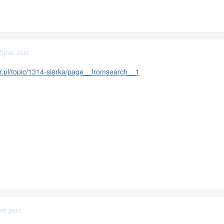
Zgłoś post
er.pl/topic/1314-siarka/page__fromsearch__1
oś post