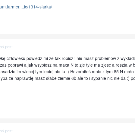
rum.farmer....ic/1314-siarka/
oś post
kę człowieku powiedz mi ze tak robisz i nie masz problemów z wykład
 czas poprawi a jak wsypiesz na maxa N to zje tyle ma zjesc a reszta w b
zasadzie im wiecej tym lepiej nie tu :) Rozbroiłeś mnie z tym 85 N mało
chyba ze naprawdę masz słabe ziemie 6b ale to i sypanie nic nie da :) po
oś post