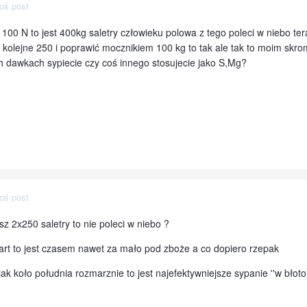
oś post
100 N to jest 400kg saletry człowieku polowa z tego poleci w niebo te
ka kolejne 250 i poprawić mocznikiem 100 kg to tak ale tak to moim sk
ch dawkach sypiecie czy coś innego stosujecie jako S,Mg?
oś post
z 2x250 saletry to nie poleci w niebo ?
rt to jest czasem nawet za mało pod zboże a co dopiero rzepak
ak koło południa rozmarznie to jest najefektywniejsze sypanie ''w błoto'