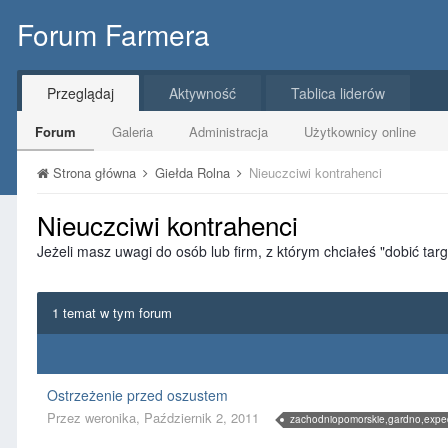
Forum Farmera
Przeglądaj
Aktywność
Tablica liderów
Forum
Galeria
Administracja
Użytkownicy online
Strona główna
Giełda Rolna
Nieuczciwi kontrahenci
Nieuczciwi kontrahenci
Jeżeli masz uwagi do osób lub firm, z którym chciałeś "dobić tar
1 temat w tym forum
Ostrzeżenie przed oszustem
Przez
weronika
,
Październik 2, 2011
zachodniopomorskie,gardno,expe