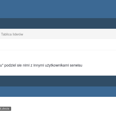
Tablica liderów
gu" podziel sie nimi z innymi użytkownikami serwisu
d,zboża