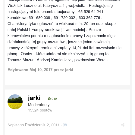
Wożniak Leszno ul. Fabryczna 1 , woj.wielk. . Posługuje się
następującymi telefonami: stacjonarny - 65 529 64 24 i
komórkowe 691-680-008 , 691-720-002 , 603-362-776 .
Charakterystyka ogłoszeń to wielkość min. 20 ton oraz skup z
całej Polski i Europy środkowej i wschodniej . Proszę
kierownictwo portalu o nagłośnienie sprawy i zapoznanie się z
działalnością tej grupy oszustów , jeszcze jedno zawierają
umowy z różnymi terminami zapłaty 14,21 dni itd. oczywiście nie
płacą . Osoby , które udało mi się skojarzyć z tą grupą to
Tomasz Mazur i Andrzej Kamieniarz , pozdrawiam Wera .
Edytowano
Maj 10, 2017
przez jarki
jarki
212
Moderatorzy
15524 postów
Napisano
Październik 2, 2011
·