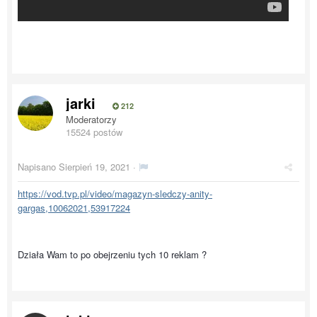
jarki
212
Moderatorzy
15524 postów
Napisano
Sierpień 19, 2021
·
https://vod.tvp.pl/video/magazyn-sledczy-anity-
gargas,10062021,53917224
Działa Wam to po obejrzeniu tych 10 reklam ?