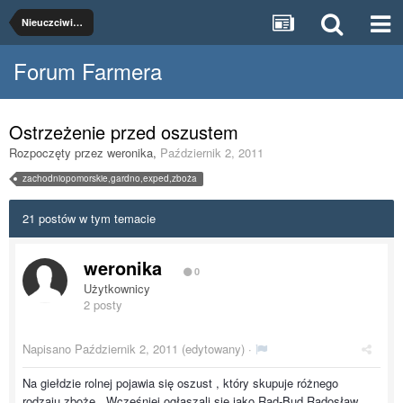
Nieuczciwi kontrahenci
Forum Farmera
Ostrzeżenie przed oszustem
Rozpoczęty przez
weronika
,
Październik 2, 2011
zachodniopomorskie,gardno,exped,zboża
21 postów w tym temacie
weronika
0
Użytkownicy
2 posty
Napisano
Październik 2, 2011
(edytowany) ·
Na giełdzie rolnej pojawia się oszust , który skupuje różnego
rodzaju zboże . Wcześniej ogłaszali się jako Rad-Bud Radosław