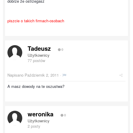
dobrze że ostrzegasz
piszcie o takich firmach-osobach
Tadeusz
0
Użytkownicy
77 postów
Napisano
Październik 2, 2011
·
A masz dowody na te oszustwa?
weronika
0
Użytkownicy
2 posty