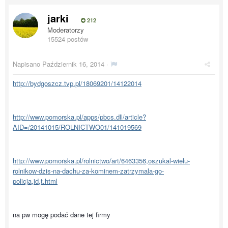
jarki
212
Moderatorzy
15524 postów
Napisano
Październik 16, 2014
·
http://bydgoszcz.tvp.pl/18069201/14122014
http://www.pomorska.pl/apps/pbcs.dll/article?
AID=/20141015/ROLNICTWO01/141019569
http://www.pomorska.pl/rolnictwo/art/6463356,oszukal-wielu-
rolnikow-dzis-na-dachu-za-kominem-zatrzymala-go-
policja,id,t.html
na pw mogę podać dane tej firmy