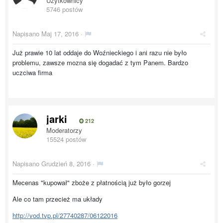
Użytkownicy
5746 postów
Napisano
Maj 17, 2016
·
Już prawie 10 lat oddaje do Woźnieckiego i ani razu nie było
problemu, zawsze mozna się dogadać z tym Panem. Bardzo
uczciwa firma
jarki
212
Moderatorzy
15524 postów
Napisano
Grudzień 8, 2016
·
Mecenas "kupował" zboże z płatnością już było gorzej
Ale co tam przecież ma układy
http://vod.tvp.pl/27740287/06122016