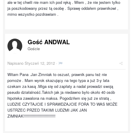
ale w tej chwili nie mam ich pod ręką . Wiem , że nie jestem tylko
ja poszkodowany przez tą osobę . Sprawę oddałem prawnikowi ,
mimo wszystko pozdrawiam .
Gość ANDWAL
Goście
Napisano
Styczeń 12, 2012
·
Witam Pana .Jan Zimniak to oszust, prawnik panu też nie
pomoże . Mam wyrok skazujący na tego typa a już 3-y lata
czekam za kasą .Miga się od zapłaty a nadal prowadzi swoją
pseudo działalność.Takich jak ja niedawno było około 40 osób
hipoteka zawalona na maksa. Pogodziłem się już ze stratą ,
LUDZIE CZYTAJCIE I SPRAWDZAJCIE FORA TO WAS MOŻE
USTRZEC PRZED TAKIMI LUDZMI JAK JAN
ZIMNIAK!!!!!!!!!!!!!!!!!!!!!!!!!!!