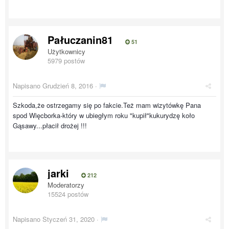
Pałuczanin81
51
Użytkownicy
5979 postów
Napisano
Grudzień 8, 2016
·
Szkoda,że ostrzegamy się po fakcie.Też mam wizytówkę Pana
spod Więcborka-który w ubiegłym roku "kupił"kukurydzę koło
Gąsawy...płacił drożej !!!
jarki
212
Moderatorzy
15524 postów
Napisano
Styczeń 31, 2020
·