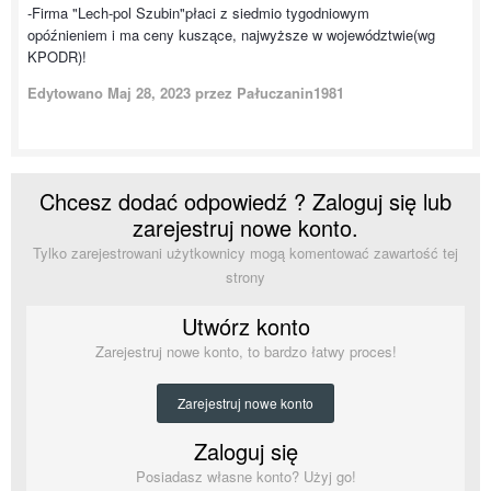
-Firma "Lech-pol Szubin"płaci z siedmio tygodniowym
opóźnieniem i ma ceny kuszące, najwyższe w województwie(wg
KPODR)!
Edytowano
Maj 28, 2023
przez Pałuczanin1981
Chcesz dodać odpowiedź ? Zaloguj się lub
zarejestruj nowe konto.
Tylko zarejestrowani użytkownicy mogą komentować zawartość tej
strony
Utwórz konto
Zarejestruj nowe konto, to bardzo łatwy proces!
Zarejestruj nowe konto
Zaloguj się
Posiadasz własne konto? Użyj go!