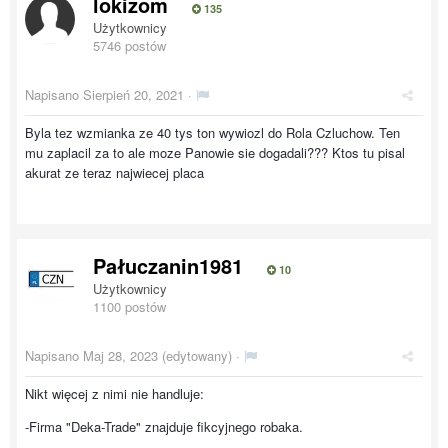
lokizom
135
Użytkownicy
5746 postów
Napisano
Sierpień 20, 2021
·
Byla tez wzmianka ze 40 tys ton wywiozl do Rola Czluchow. Ten
mu zaplacil za to ale moze Panowie sie dogadali??? Ktos tu pisal
akurat ze teraz najwiecej placa
Pałuczanin1981
10
Użytkownicy
1100 postów
Napisano
Maj 28, 2023
(edytowany) ·
Nikt więcej z nimi nie handluje:
-Firma "Deka-Trade" znajduje fikcyjnego robaka.