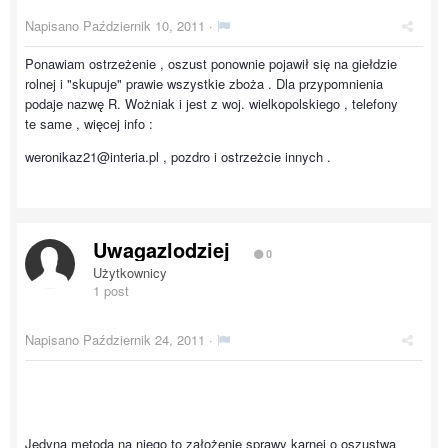
Napisano
Październik 10, 2011
·
Ponawiam ostrzeżenie , oszust ponownie pojawił się na giełdzie
rolnej i "skupuje" prawie wszystkie zboża . Dla przypomnienia
podaje nazwę R. Wożniak i jest z woj. wielkopolskiego , telefony
te same , więcej info :
weronikaz21@interia.pl , pozdro i ostrzeżcie innych .
Uwagazlodziej
0
Użytkownicy
1 post
Napisano
Październik 24, 2011
·
Jedyna metoda na niego to założenie sprawy karnej o oszustwa