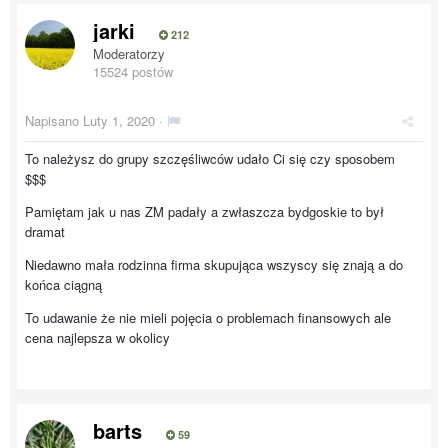
jarki
212
Moderatorzy
15524 postów
Napisano
Luty 1, 2020
·
To należysz do grupy szczęśliwców udało Ci się czy sposobem
$$$
Pamiętam jak u nas ZM padały a zwłaszcza bydgoskie to był
dramat
Niedawno mała rodzinna firma skupująca wszyscy się znają a do
końca ciągną
To udawanie że nie mieli pojęcia o problemach finansowych ale
cena najlepsza w okolicy
barts
59