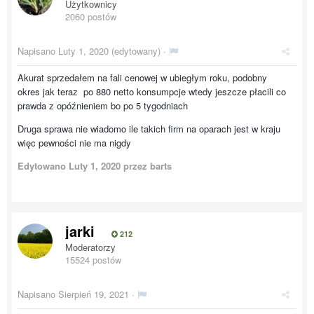
Użytkownicy
2060 postów
Napisano
Luty 1, 2020
(edytowany) ·
Akurat sprzedałem na fali cenowej w ubiegłym roku, podobny
okres jak teraz po 880 netto konsumpcje wtedy jeszcze płacili co
prawda z opóźnieniem bo po 5 tygodniach
Druga sprawa nie wiadomo ile takich firm na oparach jest w kraju
więc pewności nie ma nigdy
Edytowano
Luty 1, 2020
przez barts
jarki
212
Moderatorzy
15524 postów
Napisano
Sierpień 19, 2021
·