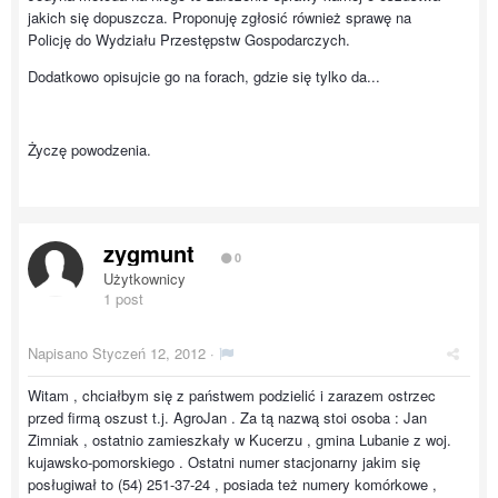
jakich się dopuszcza. Proponuję zgłosić również sprawę na
Policję do Wydziału Przestępstw Gospodarczych.
Dodatkowo opisujcie go na forach, gdzie się tylko da...
Życzę powodzenia.
zygmunt
0
Użytkownicy
1 post
Napisano
Styczeń 12, 2012
·
Witam , chciałbym się z państwem podzielić i zarazem ostrzec
przed firmą oszust t.j. AgroJan . Za tą nazwą stoi osoba : Jan
Zimniak , ostatnio zamieszkały w Kucerzu , gmina Lubanie z woj.
kujawsko-pomorskiego . Ostatni numer stacjonarny jakim się
posługiwał to (54) 251-37-24 , posiada też numery komórkowe ,