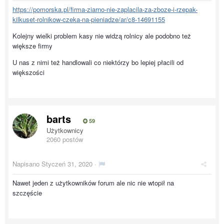
https://pomorska.pl/firma-ziarno-nie-zaplacila-za-zboze-i-rzepak-
kilkuset-rolnikow-czeka-na-pieniadze/ar/c8-14691155
Kolejny wielki problem kasy nie widzą rolnicy ale podobno też
większe firmy
U nas z nimi też handlowali co niektórzy bo lepiej płacili od
większości
barts
59
Użytkownicy
2060 postów
Napisano
Styczeń 31, 2020
·
Nawet jeden z użytkowników forum ale nic nie wtopił na
szczęście