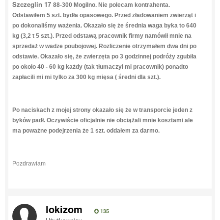
Szczeglin 17
88-300 Mogilno. Nie polecam kontrahenta.
Odstawiłem 5 szt. bydła opasowego. Przed zładowaniem zwierząt i
po dokonaliśmy ważenia. Okazało się że średnia waga byka to 640
kg (3,2 t 5 szt.). Przed odstawą pracownik firmy namówił mnie na
sprzedaż w wadze poubojowej. Rozliczenie otrzymałem dwa dni po
odstawie. Okazało się, że zwierzęta po 3 godzinnej podróży zgubiła
po około 40 - 60 kg każdy (tak tłumaczył mi pracownik) ponadto
zapłacili mi mi tylko za 300 kg mięsa ( średni dla szt.).
Po naciskach z mojej strony okazało się że w transporcie jeden z
byków padł. Oczywiście oficjalnie nie obciążali mnie kosztami ale
ma poważne podejrzenia że 1 szt. oddałem za darmo.
Pozdrawiam
lokizom
135