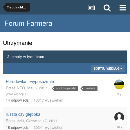
Trzoda chlewna
Forum Farmera
Utrzymanie
3 tematy w tym forum
SORTUJ WEDŁUG
Porodówka - wyposażenie
Przez
NEO
,
Maj 5, 2017
odchów prosiąt
prosięta
Maj
(i %d więcej)
11,
14
odpowiedzi
13317
wyświetleń
2017
ruszta czy głęboka
Przez
jarki
,
Czerwiec 17, 2011
Marzec
18
odpowiedzi
30341
wyświetleń
3,