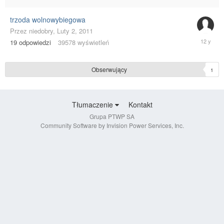
2016
trzoda wolnowybiegowa
Przez
niedobry
,
Luty 2, 2011
Lipiec
19
odpowiedzi
39578
wyświetleń
24,
2014
Obserwujący
1
Tłumaczenie
Kontakt
Grupa PTWP SA
Community Software by Invision Power Services, Inc.