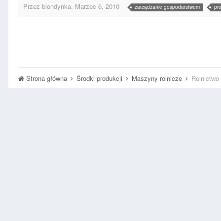
Przez
blondynka
,
Marzec 6, 2010
zarządzanie gospodarstwem
pr
Strona główna
Środki produkcji
Maszyny rolnicze
Rolnictwo