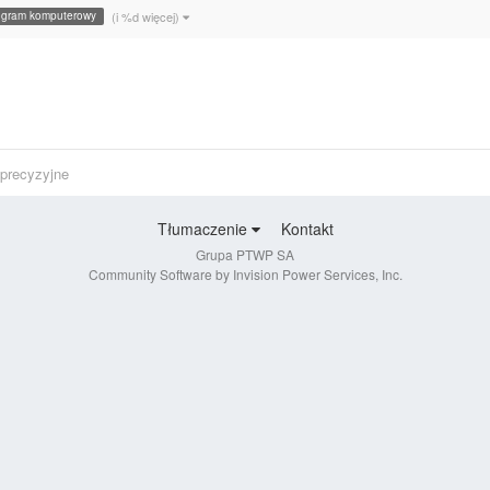
ogram komputerowy
(i %d więcej)
 precyzyjne
Tłumaczenie
Kontakt
Grupa PTWP SA
Community Software by Invision Power Services, Inc.