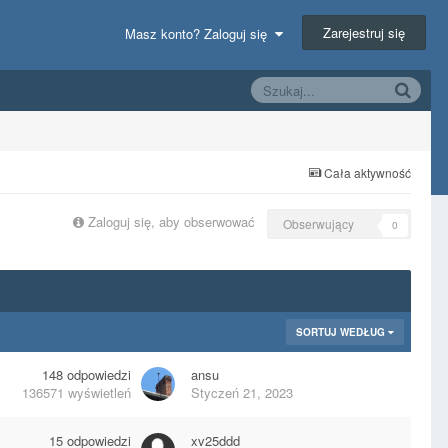
Zarejestruj się
Masz konto? Zaloguj się
Cała aktywność
Zaloguj się, aby obserwować
Obserwujący
0
SORTUJ WEDŁUG
148
odpowiedzi
ansu
136571
wyświetleń
Styczeń 21, 2023
15
odpowiedzi
xv25ddd