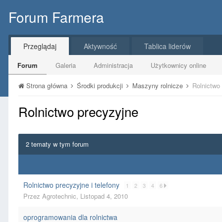
Forum Farmera
Przeglądaj
Aktywność
Tablica liderów
Forum
Galeria
Administracja
Użytkownicy online
Strona główna
Środki produkcji
Maszyny rolnicze
Rolnictwo
Rolnictwo precyzyjne
2 tematy w tym forum
Rolnictwo precyzyjne i telefony
1
2
3
4
6
Przez
Agrotechnic
,
Listopad 4, 2010
oprogramowania dla rolnictwa