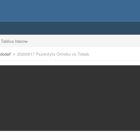
Tablica liderów
 dodał!
20200617 Pszenżyto Orinoko vs.Toledo