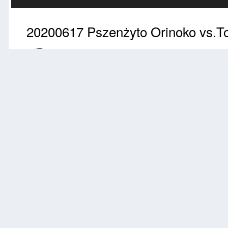
20200617 Pszenżyto Orinoko vs.T
Przez
Pałuczanin81
Czerwiec 17, 2020
3054 wyświetleń
Znajdź inne zdję
Zgłoś