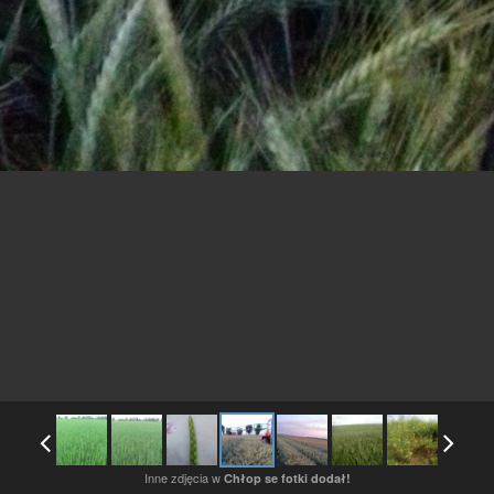
Inne zdjęcia w
Chłop se fotki dodał!