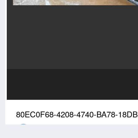
80EC0F68-4208-4740-BA78-18DB
Przez
ansu
Luty 2, 2022
1684 wyświetleń
Znajdź inne zdjęcia do