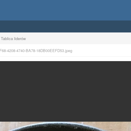
Tablica liderów
F68-4208-4740-BA78-18DB00EEFD53.jpeg