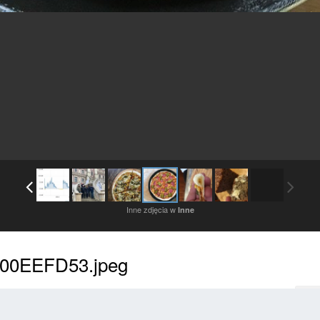
Inne zdjęcia w
Inne
00EEFD53.jpeg
Zaloguj się, aby obserwować
Ob
dane przez tego użytkownika