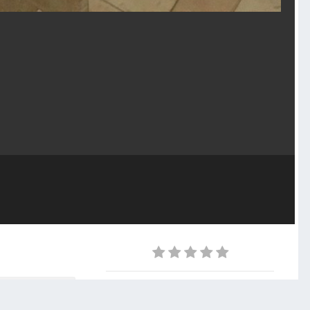
serwujący
0
Z ALBUMU
Inne