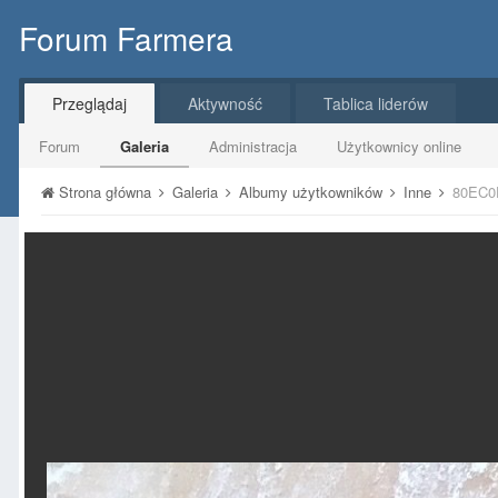
Forum Farmera
Przeglądaj
Aktywność
Tablica liderów
Forum
Galeria
Administracja
Użytkownicy online
Strona główna
Galeria
Albumy użytkowników
Inne
80EC0