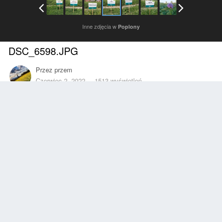
Inne zdjęcia w
Poplony
DSC_6598.JPG
Przez
przem
Czerwiec 2, 2022
1513 wyświetleń
Znajdź inne zdjęcia dodane przez tego użytkownika
Zgłoś
Obserwujący
0
Z ALBUMU
Poplony