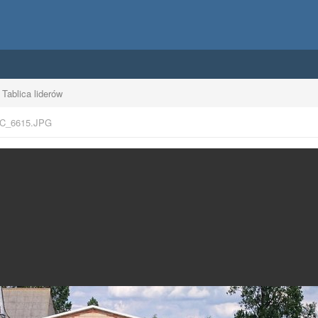
Tablica liderów
C_6615.JPG