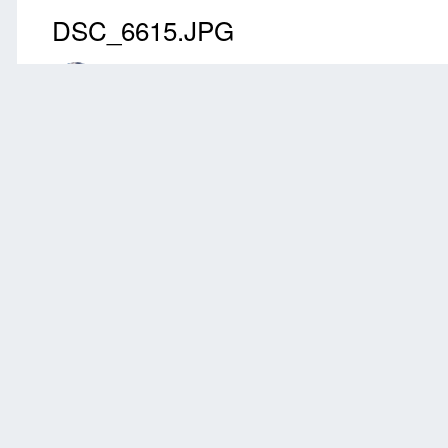
DSC_6615.JPG
Przez
przem
Czerwiec 2, 2022
1506 wyświetleń
Znajdź inne zdjęc
Zgłoś
0 komentarzy
Brak komentarzy do wyświetlenia.