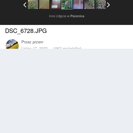
Inne zdjęcia w
Pszenica
DSC_6728.JPG
Przez
przem
Lipiec 17, 2022
1967 wyświetleń
Znajdź inne zdjęcia dodane przez tego użytkownika
Zgłoś
Obserwujący
0
Z ALBUMU
Pszenica