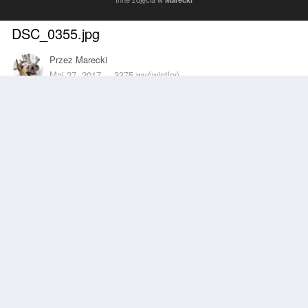
DSC_0355.jpg
Przez
Marecki
Maj 27, 2017
3375 wyświetleń
Znajdź inne zdjęcia dodane przez tego użytkownika
Zgłoś
Obserwujący
0
Z ALBUMU
Marecki
50 zdjęć
10 komentarzy
INFORMACJE O ZDJĘCIU
Zrobione z SONY C2105