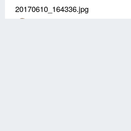
20170610_164336.jpg
Przez
Daymon
Czerwiec 11, 2017
2574 wyświetleń
Znajdź inne zdję
Zgłoś
0 komentarzy
Brak komentarzy do wyświetlenia.