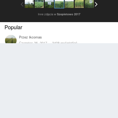
Inne zdjęcia w
Szepietowo 2017
Popular
Przez
ikcomas
Czerwiec 26, 2017
3408 wyświetleń
Znajdź inne zdjęcia dodane przez tego użytkownika
Zgłoś
Obserwujący
0
Z ALBUMU
Szepietowo 2017