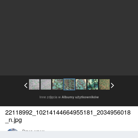
Inne zdjęcia w
Albumy użytkowników
22118992_10214144664955181_2034956018
_n.jpg
Przez
przem
Wrzesień 28, 2017
3043 wyświetleń