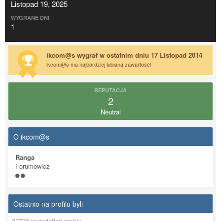
Listopad 19, 2025
WYGRANE DNI
1
ikcom@s wygrał w ostatnim dniu 17 Listopad 2014
ikcom@s ma najbardziej lubianą zawartość!
REPUTACJA
2
Neutral
O ikcom@s
Ranga
Forumowicz
Ostatnio na profilu byli
22730 wyświetleń profilu