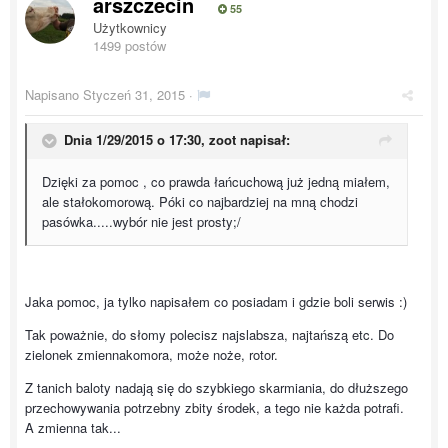
arszczecin
55
Użytkownicy
1499 postów
Napisano
Styczeń 31, 2015
·
Dnia 1/29/2015 o 17:30, zoot napisał:
Dzięki za pomoc , co prawda łańcuchową już jedną miałem,
ale stałokomorową. Póki co najbardziej na mną chodzi
pasówka.....wybór nie jest prosty;/
Jaka pomoc, ja tylko napisałem co posiadam i gdzie boli serwis :)
Tak poważnie, do słomy polecisz najslabsza, najtańszą etc. Do
zielonek zmiennakomora, może noże, rotor.
Z tanich baloty nadają się do szybkiego skarmiania, do dłuższego
przechowywania potrzebny zbity środek, a tego nie każda potrafi.
A zmienna tak...