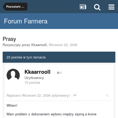
Pozostałe maszyny rolnicze
Forum Farmera
Prasy
Rozpoczęty przez
Kkaarrooll
,
Wrzesień 22, 2008
23 postów w tym temacie
Kkaarrooll
0
Użytkownicy
10 postów
Napisano
Wrzesień 22, 2008
(edytowany) ·
Witam!
Mam problem z dokonaniem wyboru między sipmą a krone