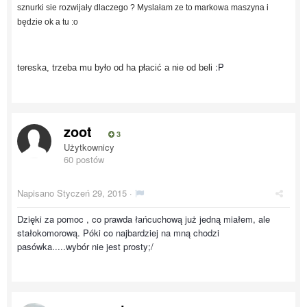
sznurki sie rozwijały dlaczego ? Myslałam ze to markowa maszyna i
będzie ok a tu :o
:P
tereska, trzeba mu było od ha płacić a nie od beli
zoot
3
Użytkownicy
60 postów
Napisano
Styczeń 29, 2015
·
Dzięki za pomoc , co prawda łańcuchową już jedną miałem, ale
stałokomorową. Póki co najbardziej na mną chodzi
pasówka.....wybór nie jest prosty;/