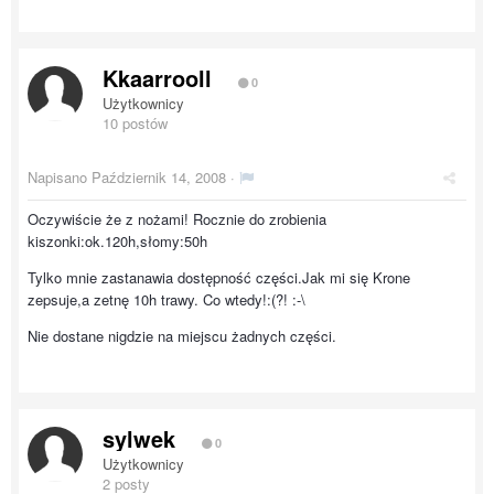
Kkaarrooll
0
Użytkownicy
10 postów
Napisano
Październik 14, 2008
·
Oczywiście że z nożami! Rocznie do zrobienia
kiszonki:ok.120h,słomy:50h
Tylko mnie zastanawia dostępność części.Jak mi się Krone
zepsuje,a zetnę 10h trawy. Co wtedy!:(?! :-\
Nie dostane nigdzie na miejscu żadnych części.
sylwek
0
Użytkownicy
2 posty