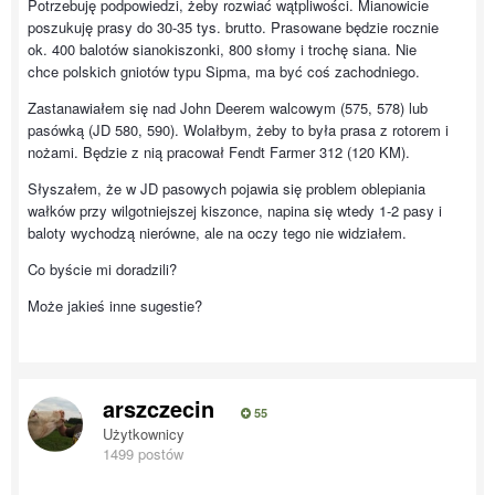
Potrzebuję podpowiedzi, żeby rozwiać wątpliwości. Mianowicie
poszukuję prasy do 30-35 tys. brutto. Prasowane będzie rocznie
ok. 400 balotów sianokiszonki, 800 słomy i trochę siana. Nie
chce polskich gniotów typu Sipma, ma być coś zachodniego.
Zastanawiałem się nad John Deerem walcowym (575, 578) lub
pasówką (JD 580, 590). Wolałbym, żeby to była prasa z rotorem i
nożami. Będzie z nią pracował Fendt Farmer 312 (120 KM).
Słyszałem, że w JD pasowych pojawia się problem oblepiania
wałków przy wilgotniejszej kiszonce, napina się wtedy 1-2 pasy i
baloty wychodzą nierówne, ale na oczy tego nie widziałem.
Co byście mi doradzili?
Może jakieś inne sugestie?
arszczecin
55
Użytkownicy
1499 postów