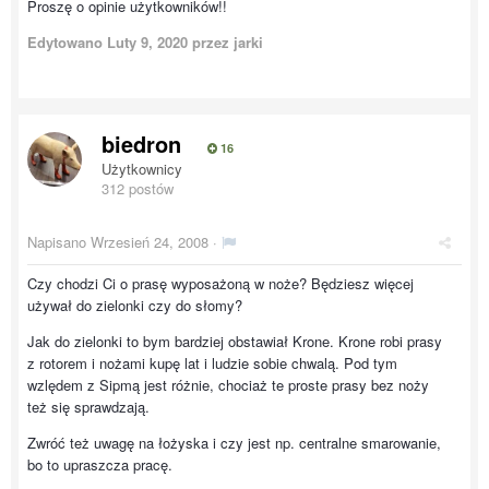
Proszę o opinie użytkowników!!
Edytowano
Luty 9, 2020
przez jarki
biedron
16
Użytkownicy
312 postów
Napisano
Wrzesień 24, 2008
·
Czy chodzi Ci o prasę wyposażoną w noże? Będziesz więcej
używał do zielonki czy do słomy?
Jak do zielonki to bym bardziej obstawiał Krone. Krone robi prasy
z rotorem i nożami kupę lat i ludzie sobie chwalą. Pod tym
wzlędem z Sipmą jest różnie, chociaż te proste prasy bez noży
też się sprawdzają.
Zwróć też uwagę na łożyska i czy jest np. centralne smarowanie,
bo to upraszcza pracę.