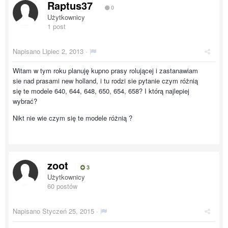
Raptus37
0
Użytkownicy
1 post
Napisano
Lipiec 2, 2013
·
Witam w tym roku planuję kupno prasy rolującej i zastanawiam
sie nad prasami new holland, i tu rodzi sie pytanie czym różnią
się te modele 640, 644, 648, 650, 654, 658? I którą najlepiej
wybrać?
Nikt nie wie czym się te modele różnią ?
zoot
3
Użytkownicy
60 postów
Napisano
Styczeń 25, 2015
·