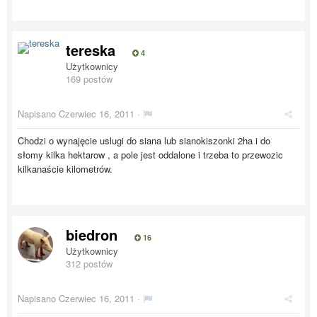
tereska
4
Użytkownicy
169 postów
Napisano
Czerwiec 16, 2011
·
Chodzi o wynajęcie uslugi do siana lub sianokiszonki 2ha i do
słomy kilka hektarow , a pole jest oddalone i trzeba to przewozic
kilkanaście kilometrów.
biedron
16
Użytkownicy
312 postów
Napisano
Czerwiec 16, 2011
·