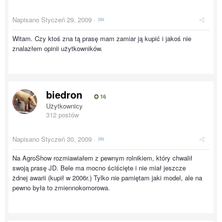
Napisano
Styczeń 29, 2009
·
Witam. Czy ktoś zna tą prasę mam zamiar ją kupić i jakoś nie
znalazłem opinii użytkowników.
biedron
16
Użytkownicy
312 postów
Napisano
Styczeń 30, 2009
·
Na AgroShow rozmiawiałem z pewnym rolnikiem, który chwalił
swoją prasę JD. Bele ma mocno ściścięte i nie miał jeszcze
żdnej awarii (kupił w 2006r.) Tylko nie pamiętam jaki model, ale na
pewno była to zmiennokomorowa.