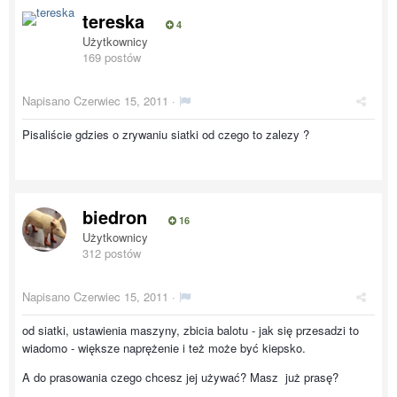
tereska
4
Użytkownicy
169 postów
Napisano
Czerwiec 15, 2011
·
Pisaliście gdzies o zrywaniu siatki od czego to zalezy ?
biedron
16
Użytkownicy
312 postów
Napisano
Czerwiec 15, 2011
·
od siatki, ustawienia maszyny, zbicia balotu - jak się przesadzi to
wiadomo - większe naprężenie i też może być kiepsko.
A do prasowania czego chcesz jej używać? Masz już prasę?