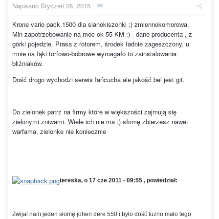
Napisano
Styczeń 28, 2015
·
Krone vario pack 1500 dla sianokiszonki ;) zmiennokomorowa.
Min zapotrzebowanie na moc ok 55 KM :) - dane producenta , z
górki pojedzie. Prasa z rotorem, środek ładnie zageszczony, u
mnie na łąki torfowo-bobrowe wymagało to zainstalowania
bliźniaków.
Dość drogo wychodzi serwis łańcucha ale jakość bel jest git.
Do zielonek patrz na firmy które w większości zajmują się
zielonymi zniwami. Wiele ich nie ma ;) słomę zbierzesz nawet
warfama, zielonke nie koniecznie
tereska, o 17 cze 2011 - 09:55 , powiedział:
Zwijal nam jeden słomę johen dere 550 i było dość luzno mało tego