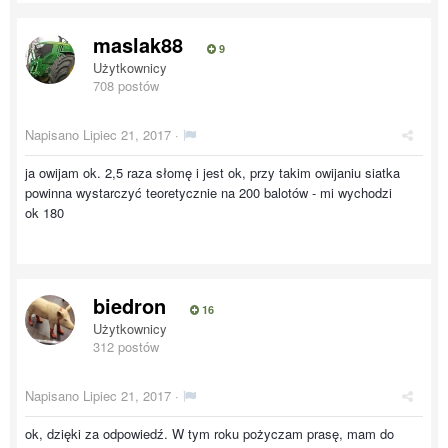
maslak88
9
Użytkownicy
708 postów
Napisano
Lipiec 21, 2017
·
ja owijam ok. 2,5 raza słomę i jest ok, przy takim owijaniu siatka
powinna wystarczyć teoretycznie na 200 balotów - mi wychodzi
ok 180
biedron
16
Użytkownicy
312 postów
Napisano
Lipiec 21, 2017
·
ok, dzięki za odpowiedź. W tym roku pożyczam prasę, mam do