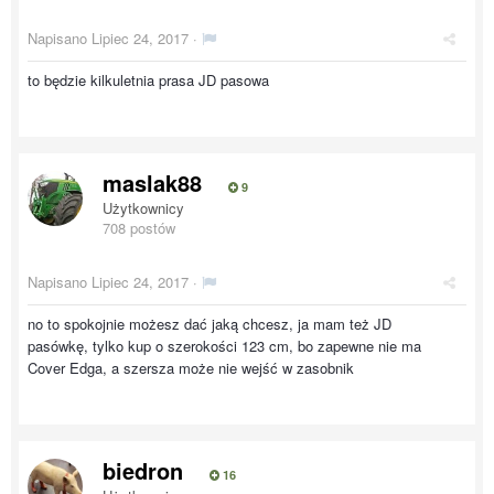
Napisano
Lipiec 24, 2017
·
to będzie kilkuletnia prasa JD pasowa
maslak88
9
Użytkownicy
708 postów
Napisano
Lipiec 24, 2017
·
no to spokojnie możesz dać jaką chcesz, ja mam też JD
pasówkę, tylko kup o szerokości 123 cm, bo zapewne nie ma
Cover Edga, a szersza może nie wejść w zasobnik
biedron
16