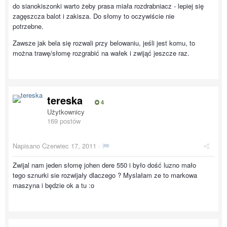
do sianokiszonki warto żeby prasa miała rozdrabniacz - lepiej się
zagęszcza balot i zakisza. Do słomy to oczywiście nie
potrzebne.
Zawsze jak bela się rozwali przy belowaniu, jeśli jest komu, to
można trawę/słomę rozgrabić na wałek i zwijąć jeszcze raz.
tereska
4
Użytkownicy
169 postów
Napisano
Czerwiec 17, 2011
·
Zwijal nam jeden słomę johen dere 550 i było dość luzno mało
tego sznurki sie rozwijały dlaczego ? Myslałam ze to markowa
maszyna i będzie ok a tu :o