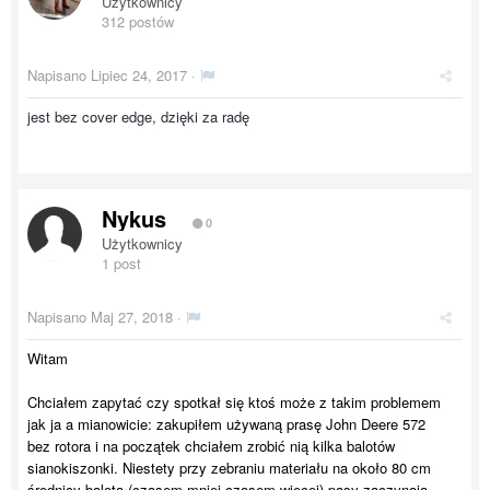
Użytkownicy
312 postów
Napisano
Lipiec 24, 2017
·
jest bez cover edge, dzięki za radę
Nykus
0
Użytkownicy
1 post
Napisano
Maj 27, 2018
·
Witam
Chciałem zapytać czy spotkał się ktoś może z takim problemem
jak ja a mianowicie: zakupiłem używaną prasę John Deere 572
bez rotora i na początek chciałem zrobić nią kilka balotów
sianokiszonki. Niestety przy zebraniu materiału na około 80 cm
średnicy balota (czasem mniej czasem więcej) pasy zaczynają