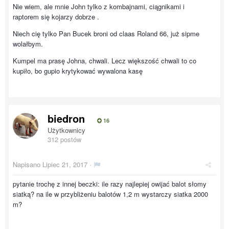
Nie wiem, ale mnie John tylko z kombajnami, ciągnikami i
raptorem się kojarzy dobrze .
Niech cię tylko Pan Bucek broni od claas Roland 66, już sipme
wolałbym.
Kumpel ma prasę Johna, chwali. Lecz większość chwali to co
kupiło, bo gupio krytykować wywalona kasę
biedron
16
Użytkownicy
312 postów
Napisano
Lipiec 21, 2017
·
pytanie trochę z innej beczki: ile razy najlepiej owijać balot słomy
siatką? na ile w przybliżeniu balotów 1,2 m wystarczy siatka 2000
m?