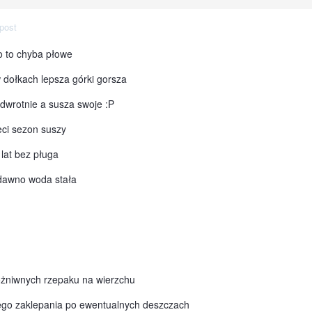
post
o to chyba płowe
 dołkach lepsza górki gorsza
dwrotnie a susza swoje :P
eci sezon suszy
 lat bez pługa
dawno woda stała
 pożniwnych rzepaku na wierzchu
ego zaklepania po ewentualnych deszczach