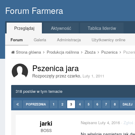
Forum Farmera
Przeglądaj
Aktywność
Tablica liderów
Forum
Galeria
Administracja
Użytkownicy online
Strona główna
Produkcja roślinna
Zboża
Pszenica
Pszeni
Pszenica jara
Rozpoczęty przez
czarko
,
Luty 1, 2011
318 postów w tym temacie
1
2
3
4
5
6
7
8
POPRZEDNIA
DALEJ
jarki
Napisano
Luty 4, 2016
·
Zgłoś 
BOSS
No właśnie pamiętam jak dw