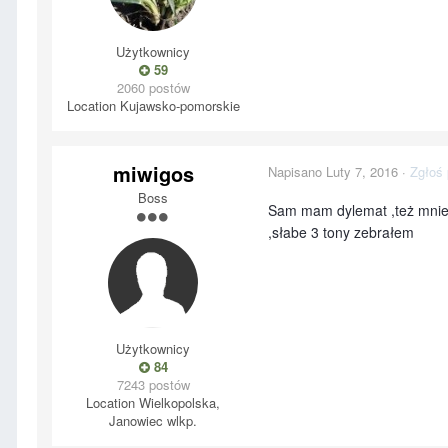
Użytkownicy
59
2060 postów
Location
Kujawsko-pomorskie
miwigos
Napisano
Luty 7, 2016
·
Zgłoś 
Boss
Sam mam dylemat ,też mnie ku
,słabe 3 tony zebrałem
Użytkownicy
84
7243 postów
Location
Wielkopolska,
Janowiec wlkp.