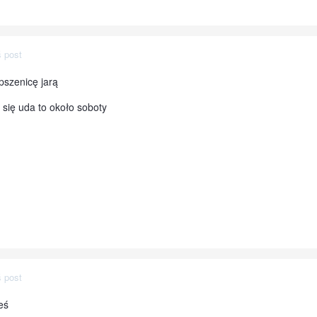
 post
pszenicę jarą
 się uda to około soboty
 post
eś