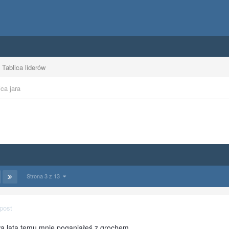
Tablica liderów
ca jara
Strona 3 z 13
post
a lata temu mnie poganiałeś z grochem