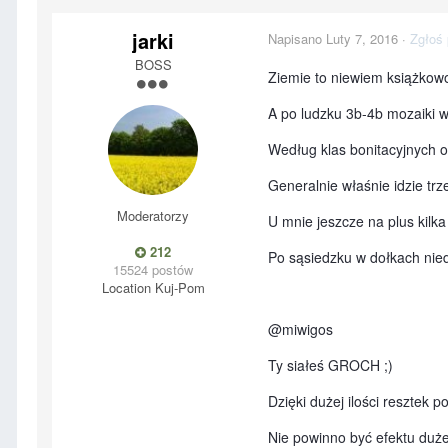
jarki
Napisano
Luty 7, 2016
·
Zgłoś 
BOSS
Ziemie to niewiem książkow
A po ludzku 3b-4b mozaiki w
Według klas bonitacyjnych o
Generalnie właśnie idzie trz
Moderatorzy
U mnie jeszcze na plus kilka
212
Po sąsiedzku w dołkach nie
15524 postów
Location
Kuj-Pom
@miwigos
Ty siałeś GROCH ;)
Dzięki dużej ilości resztek
Nie powinno być efektu duż