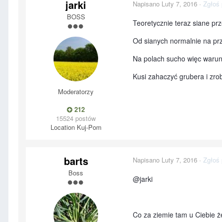
jarki
Napisano
Luty 7, 2016
·
Zgłoś 
BOSS
Teoretycznie teraz siane pr
Od sianych normalnie na pr
Na polach sucho więc warunk
Kusi zahaczyć grubera i zr
Moderatorzy
212
15524 postów
Location
Kuj-Pom
barts
Napisano
Luty 7, 2016
·
Zgłoś 
Boss
@jarki
Co za ziemie tam u Ciebie że