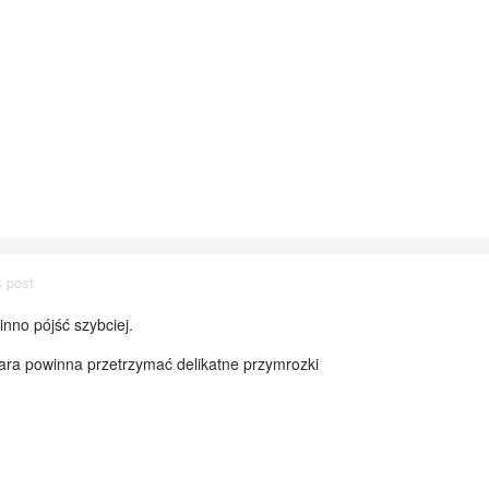
 post
inno pójść szybciej.
jara powinna przetrzymać delikatne przymrozki