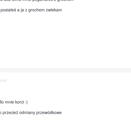
 posiałeś a ja z grochem zwlekam
post
Bo mnie korci :)
 to przecież odmiany przewódkowe