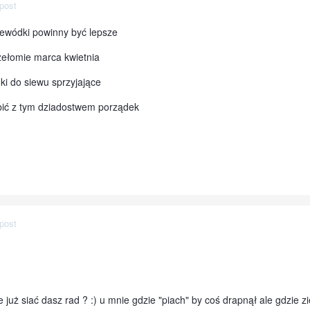
post
zewódki powinny być lepsze
zełomie marca kwietnia
i do siewu sprzyjające
obić z tym dziadostwem porządek
post
 już siać dasz rad ? :) u mnie gdzie "piach" by coś drapnął ale gdzie 