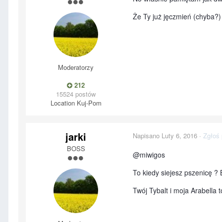
Że Ty już jęczmień (chyba?)
Moderatorzy
212
15524 postów
Location
Kuj-Pom
jarki
Napisano
Luty 6, 2016
·
Zgłoś 
BOSS
@miwigos
To kiedy siejesz pszenicę ? 
Twój Tybalt i moja Arabella