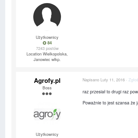
Użytkownicy
84
7243 postów
Location
Wielkopolska,
Janowiec wlkp.
Agrofy.pl
Napisano
Luty 11, 2016
·
Zgłoś
Boss
raz przesiał to drugi raz pow
Poważnie to jest szansa że 
Użytkownicy