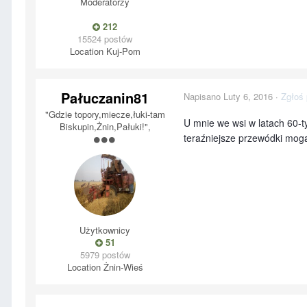
Moderatorzy
212
15524 postów
Location
Kuj-Pom
Pałuczanin81
Napisano
Luty 6, 2016
·
Zgłoś 
"Gdzie topory,miecze,łuki-tam
U mnie we wsi w latach 60-ty
Biskupin,Żnin,Pałuki!",
teraźniejsze przewódki mogą
Użytkownicy
51
5979 postów
Location
Żnin-Wieś