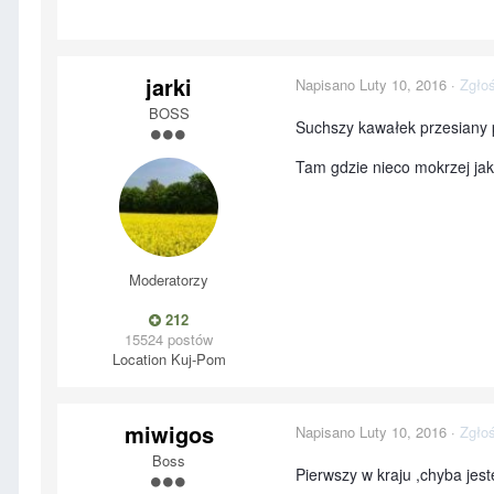
jarki
Napisano
Luty 10, 2016
·
Zgłoś
BOSS
Suchszy kawałek przesiany 
Tam gdzie nieco mokrzej jak
Moderatorzy
212
15524 postów
Location
Kuj-Pom
miwigos
Napisano
Luty 10, 2016
·
Zgłoś
Boss
Pierwszy w kraju ,chyba jest