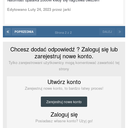
Edytowano
Luty 24, 2023
przez jarki
POPRZEDNIA
DALEJ
Strona 2 z 2
Chcesz dodać odpowiedź ? Zaloguj się lub
zarejestruj nowe konto.
Tylko zarejestrowani użytkownicy mogą komentować zawartość tej
strony
Utwórz konto
Zarejestruj nowe konto, to bardzo łatwy proces!
Zarejestruj nowe konto
Zaloguj się
Posiadasz własne konto? Użyj go!