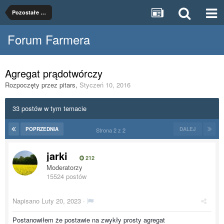
Pozostałe maszyny rolnicze
Forum Farmera
Agregat prądotwórczy
Rozpoczęty przez
pitars
,
Styczeń 10, 2016
33 postów w tym temacie
POPRZEDNIA
DALEJ
Strona 2 z 2
jarki
212
Moderatorzy
15524 postów
Napisano
Luty 20, 2023
·
Postanowiłem że postawie na zwykły prosty agregat