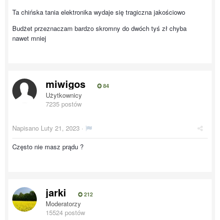
Ta chińska tania elektronika wydaje się tragiczna jakościowo
Budżet przeznaczam bardzo skromny do dwóch tyś zł chyba
nawet mniej
miwigos
84
Użytkownicy
7235 postów
Napisano
Luty 21, 2023
·
Często nie masz prądu ?
jarki
212
Moderatorzy
15524 postów