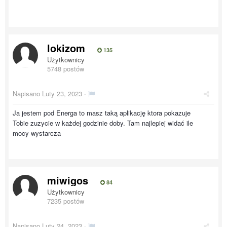
lokizom
135
Użytkownicy
5748 postów
Napisano
Luty 23, 2023
·
Ja jestem pod Energa to masz taką aplikację ktora pokazuje
Tobie zuzycie w każdej godzinie doby. Tam najlepiej widać ile
mocy wystarcza
miwigos
84
Użytkownicy
7235 postów
Napisano
Luty 24, 2023
·