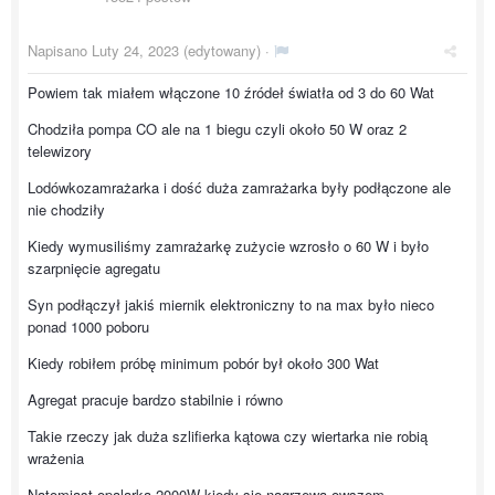
Napisano
Luty 24, 2023
(edytowany) ·
Powiem tak miałem włączone 10 źródeł światła od 3 do 60 Wat
Chodziła pompa CO ale na 1 biegu czyli około 50 W oraz 2
telewizory
Lodówkozamrażarka i dość duża zamrażarka były podłączone ale
nie chodziły
Kiedy wymusiliśmy zamrażarkę zużycie wzrosło o 60 W i było
szarpnięcie agregatu
Syn podłączył jakiś miernik elektroniczny to na max było nieco
ponad 1000 poboru
Kiedy robiłem próbę minimum pobór był około 300 Wat
Agregat pracuje bardzo stabilnie i równo
Takie rzeczy jak duża szlifierka kątowa czy wiertarka nie robią
wrażenia
Natomiast opalarka 2000W kiedy się nagrzewa owszem