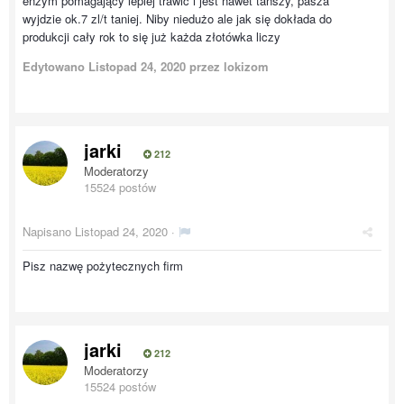
enzym pomagający lepiej trawic i jest nawet tańszy, pasza
wyjdzie ok.7 zl/t taniej. Niby niedużo ale jak się dokłada do
produkcji cały rok to się już każda złotówka liczy
Edytowano
Listopad 24, 2020
przez lokizom
jarki
212
Moderatorzy
15524 postów
Napisano
Listopad 24, 2020
·
Pisz nazwę pożytecznych firm
jarki
212
Moderatorzy
15524 postów