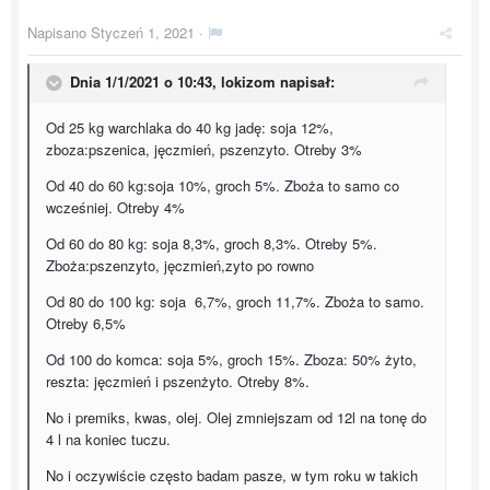
Napisano
Styczeń 1, 2021
·
Dnia 1/1/2021 o 10:43,
lokizom
napisał:
Od 25 kg warchlaka do 40 kg jadę: soja 12%,
zboza:pszenica, jęczmień, pszenzyto. Otreby 3%
Od 40 do 60 kg:soja 10%, groch 5%. Zboża to samo co
wcześniej. Otreby 4%
Od 60 do 80 kg: soja 8,3%, groch 8,3%. Otreby 5%.
Zboża:pszenzyto, jęczmień,zyto po rowno
Od 80 do 100 kg: soja 6,7%, groch 11,7%. Zboża to samo.
Otreby 6,5%
Od 100 do komca: soja 5%, groch 15%. Zboza: 50% żyto,
reszta: jęczmień i pszenżyto. Otreby 8%.
No i premiks, kwas, olej. Olej zmniejszam od 12l na tonę do
4 l na koniec tuczu.
No i oczywiście często badam pasze, w tym roku w takich