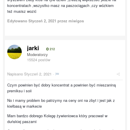
koncentratach ,wszystko masz na paszociągach ,czy wózkiem
też musisz wozić
Edytowano
Styczeń 2, 2021
przez miwigos
jarki
212
Moderatorzy
15524 postów
Napisano
Styczeń 2, 2021
·
Czym powinien być dobry koncentrat a powinien być mieszaniną
premiksu i soii
No i mamy problem bo patrzymy na ceny oni na zbyt i jest jak z
kiełbasą w markecie
Mam bardzo dobrego Kolegę żywieniowca który pracował w
duńskiej paszarni