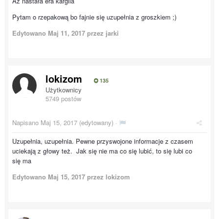
Aż nastała era kargila
Pytam o rzepakową bo fajnie się uzupełnia z groszkiem ;)
Edytowano
Maj 11, 2017
przez jarki
lokizom
135
Użytkownicy
5749 postów
Napisano
Maj 15, 2017
(edytowany) ·
Uzupełnia, uzupełnia. Pewne przyswojone informacje z czasem
uciekają z głowy też. Jak się nie ma co się lubić, to się lubi co
się ma
Edytowano
Maj 15, 2017
przez lokizom