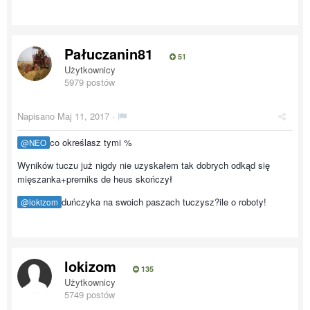
Pałuczanin81
51
Użytkownicy
5979 postów
Napisano
Maj 11, 2017
·
co określasz tymi
%
@NEO
Wyników tuczu już nigdy nie uzyskałem tak dobrych odkąd się
mięszanka+premiks de heus skończył
duńczyka na swoich paszach tuczysz?ile o roboty!
@lokizom
lokizom
135
Użytkownicy
5749 postów