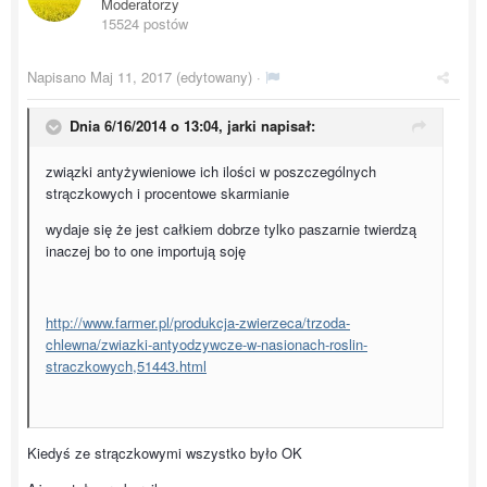
Moderatorzy
15524 postów
Napisano
Maj 11, 2017
(edytowany) ·
Dnia 6/16/2014 o 13:04,
jarki
napisał:
związki antyżywieniowe ich ilości w poszczególnych
strączkowych i procentowe skarmianie
wydaje się że jest całkiem dobrze tylko paszarnie twierdzą
inaczej bo to one importują soję
http://www.farmer.pl/produkcja-zwierzeca/trzoda-
chlewna/zwiazki-antyodzywcze-w-nasionach-roslin-
straczkowych,51443.html
Kiedyś ze strączkowymi wszystko było OK