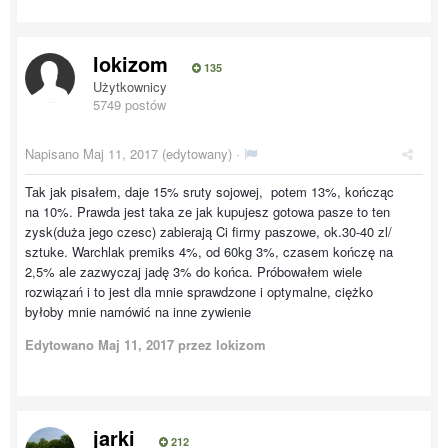
lokizom
135
Użytkownicy
5749 postów
Napisano
Maj 11, 2017
(edytowany) ·
Tak jak pisałem, daje 15% sruty sojowej, potem 13%, kończąc
na 10%. Prawda jest taka ze jak kupujesz gotowa pasze to ten
zysk(duża jego czesc) zabierają Ci firmy paszowe, ok.30-40 zl/
sztuke. Warchlak premiks 4%, od 60kg 3%, czasem kończę na
2,5% ale zazwyczaj jadę 3% do końca. Próbowałem wiele
rozwiązań i to jest dla mnie sprawdzone i optymalne, ciężko
byłoby mnie namówić na inne zywienie
Edytowano
Maj 11, 2017
przez lokizom
jarki
212