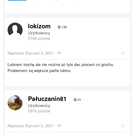
lokizom
135
Użytkownicy
5749 postów
Napisano
Styczeń 3, 2021
·
Lubinem trochę ale nie można aż tyle dac procent co grochu.
Problemem są większe partie lubinu
Pałuczanin81
51
Użytkownicy
5979 postów
Napisano
Styczeń 3, 2021
·