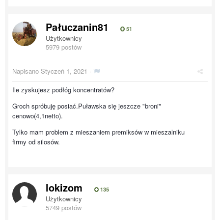
Pałuczanin81
51
Użytkownicy
5979 postów
Napisano
Styczeń 1, 2021
·
Ile zyskujesz podłóg koncentratów?
Groch spróbuję posiać.Puławska się jeszcze "broni"
cenowo(4,1netto).
Tylko mam problem z mieszaniem premiksów w mieszalniku
firmy od silosów.
lokizom
135
Użytkownicy
5749 postów