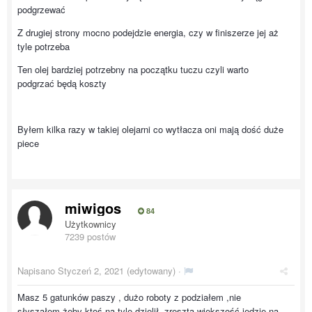
podgrzewać
Z drugiej strony mocno podejdzie energia, czy w finiszerze jej aż
tyle potrzeba
Ten olej bardziej potrzebny na początku tuczu czyli warto
podgrzać będą koszty
Byłem kilka razy w takiej olejarni co wytłacza oni mają dość duże
piece
miwigos
84
Użytkownicy
7239 postów
Napisano
Styczeń 2, 2021
(edytowany) ·
Masz 5 gatunków paszy , dużo roboty z podziałem ,nie
słyszałem żeby ktoś na tyle dzielił ,zresztą większość jedzie na