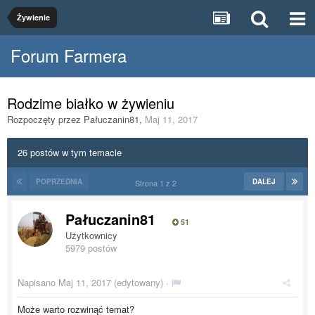
Żywienie
Forum Farmera
Rodzime białko w żywieniu
Rozpoczęty przez
Pałuczanin81
,
Maj 11, 2017
26 postów w tym temacie
POPRZEDNIA
DALEJ
Strona 1 z 2
Pałuczanin81
51
Użytkownicy
5979 postów
Napisano
Maj 11, 2017
(edytowany) ·
Może warto rozwinąć temat?