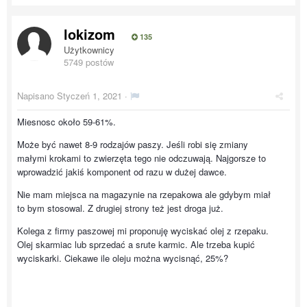
lokizom
135
Użytkownicy
5749 postów
Napisano
Styczeń 1, 2021
·
Miesnosc około 59-61%.
Może być nawet 8-9 rodzajów paszy. Jeśli robi się zmiany
małymi krokami to zwierzęta tego nie odczuwają. Najgorsze to
wprowadzić jakiś komponent od razu w dużej dawce.
Nie mam miejsca na magazynie na rzepakowa ale gdybym miał
to bym stosowal. Z drugiej strony też jest droga już.
Kolega z firmy paszowej mi proponuję wyciskać olej z rzepaku.
Olej skarmiac lub sprzedać a srute karmic. Ale trzeba kupić
wyciskarki. Ciekawe ile oleju można wycisnąć, 25%?