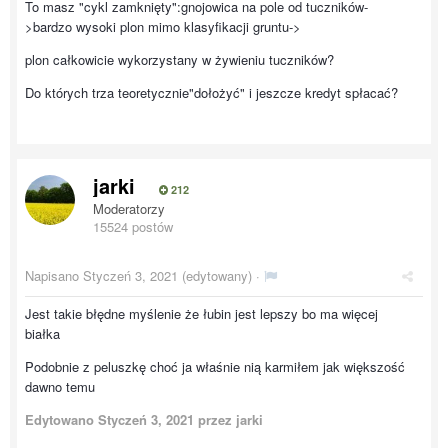
To masz "cykl zamknięty":gnojowica na pole od tuczników-
>bardzo wysoki plon mimo klasyfikacji gruntu->
plon całkowicie wykorzystany w żywieniu tuczników?
Do których trza teoretycznie"dołożyć" i jeszcze kredyt spłacać?
jarki
212
Moderatorzy
15524 postów
Napisano
Styczeń 3, 2021
(edytowany) ·
Jest takie błędne myślenie że łubin jest lepszy bo ma więcej
białka
Podobnie z peluszkę choć ja właśnie nią karmiłem jak większość
dawno temu
Edytowano
Styczeń 3, 2021
przez jarki