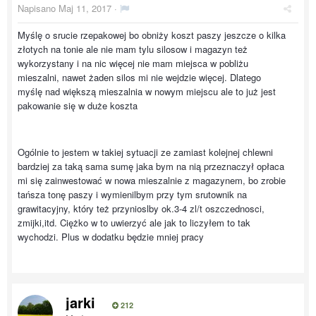
Napisano
Maj 11, 2017
·
Myślę o srucie rzepakowej bo obniży koszt paszy jeszcze o kilka
złotych na tonie ale nie mam tylu silosow i magazyn też
wykorzystany i na nic więcej nie mam miejsca w pobliżu
mieszalni, nawet żaden silos mi nie wejdzie więcej. Dlatego
myślę nad większą mieszalnia w nowym miejscu ale to już jest
pakowanie się w duże koszta
Ogólnie to jestem w takiej sytuacji ze zamiast kolejnej chlewni
bardziej za taką sama sumę jaka bym na nią przeznaczył opłaca
mi się zainwestować w nowa mieszalnie z magazynem, bo zrobie
tańsza tonę paszy i wymienilbym przy tym srutownik na
grawitacyjny, który też przynioslby ok.3-4 zl/t oszczednosci,
zmijki,itd. Ciężko w to uwierzyć ale jak to liczyłem to tak
wychodzi. Plus w dodatku będzie mniej pracy
jarki
212