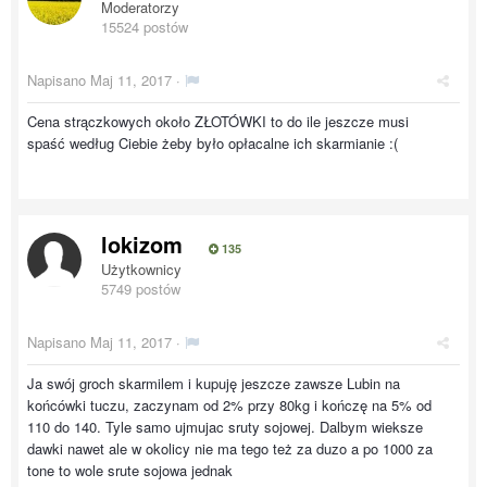
Moderatorzy
15524 postów
Napisano
Maj 11, 2017
·
Cena strączkowych około ZŁOTÓWKI to do ile jeszcze musi
spaść według Ciebie żeby było opłacalne ich skarmianie :(
lokizom
135
Użytkownicy
5749 postów
Napisano
Maj 11, 2017
·
Ja swój groch skarmilem i kupuję jeszcze zawsze Lubin na
końcówki tuczu, zaczynam od 2% przy 80kg i kończę na 5% od
110 do 140. Tyle samo ujmujac sruty sojowej. Dalbym wieksze
dawki nawet ale w okolicy nie ma tego też za duzo a po 1000 za
tone to wole srute sojowa jednak