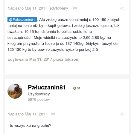
Napisano
Maj 11, 2017
(edytowany) ·
. Ale zrobię pasze conajmniej o 100-150 złotych
@Pałuczanin81
taniej na tonie niż bym kupił gotowa, i zrobię jeszcze lepsza, tak
uważam. 10-15 ton dziennie to policz sobie ile to
oszczędności. Moje widelki na spożycie to 2,60-2,80 kg/ na
kilogram przyrostu, a tucze je do 137-140kg. Gdybym tuczyl do
125-130 kg to by pewnie zużycie wyszło poniżej 2,5
Edytowano
Maj 11, 2017
przez lokizom
Pałuczanin81
51
Użytkownicy
5979 postów
Napisano
Maj 11, 2017
·
I to wszystko na grochu?