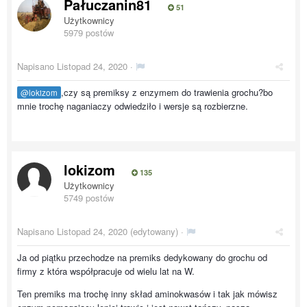
Pałuczanin81
51
Użytkownicy
5979 postów
Napisano
Listopad 24, 2020
·
,czy są premiksy z enzymem do trawienia grochu?bo
@lokizom
mnie trochę naganiaczy odwiedziło i wersje są rozbierzne.
lokizom
135
Użytkownicy
5749 postów
Napisano
Listopad 24, 2020
(edytowany) ·
Ja od piątku przechodze na premiks dedykowany do grochu od
firmy z która współpracuje od wielu lat na W.
Ten premiks ma trochę inny skład aminokwasów i tak jak mówisz