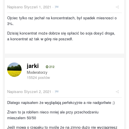
Napisano
Styczeń 1, 2021
·
Ojciec tylko raz jechał na koncentratach, był spadek miesnosci o
3%.
Dzisiaj koncentrat może dobrze się opłacić bo soja dosyć droga,
a koncentrat aż tak w górę nie poszedł.
jarki
212
Moderatorzy
15524 postów
Napisano
Styczeń 2, 2021
·
Dlatego napisałem że wyglądają perfekcyjnie a nie nadgorliwie ;)
Znam to ja robiłem nieco mniej ale przy przechodzeniu
mieszałem 50/50
Jeśli mowa o rzepaku to myślę że na zimno dużo nie wyciągniesz