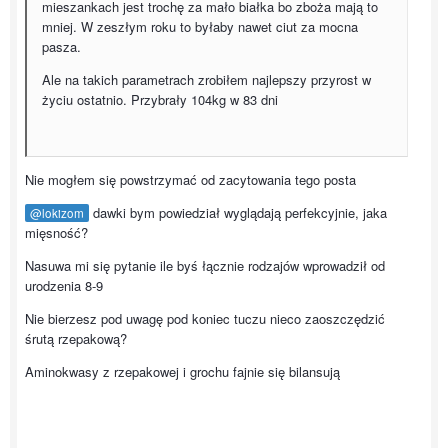
mieszankach jest trochę za mało białka bo zboża mają to
mniej. W zeszłym roku to byłaby nawet ciut za mocna
pasza.
Ale na takich parametrach zrobiłem najlepszy przyrost w
życiu ostatnio. Przybrały 104kg w 83 dni
Nie mogłem się powstrzymać od zacytowania tego posta
dawki bym powiedział wyglądają perfekcyjnie, jaka
@lokizom
mięsność?
Nasuwa mi się pytanie ile byś łącznie rodzajów wprowadził od
urodzenia 8-9
Nie bierzesz pod uwagę pod koniec tuczu nieco zaoszczędzić
śrutą rzepakową?
Aminokwasy z rzepakowej i grochu fajnie się bilansują