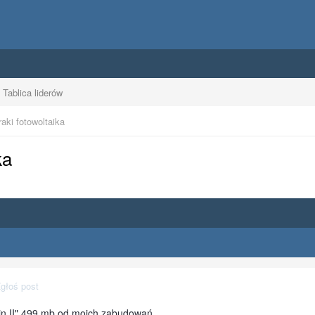
Tablica liderów
aki fotowoltaika
ka
głoś post
in II" 499 mb od moich zabudowań.