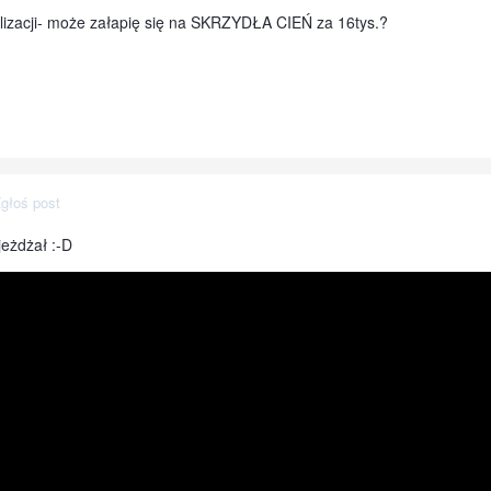
alizacji- może załapię się na SKRZYDŁA CIEŃ za 16tys.?
głoś post
jeżdżał :-D