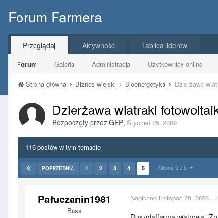
Forum Farmera
Przeglądaj
Aktywność
Tablica liderów
Forum
Galeria
Administracja
Użytkownicy online
Strona główna
Biznes wiejski
Bioenergetyka
Dzierżawa wiatr
Dzierżawa wiatraki fotowoltai
Rozpoczęty przez
GEP
,
Styczeń 25, 2009
116 postów w tym temacie
Strona 5 z 5
1
2
3
4
5
POPRZEDNIA
Pałuczanin1981
Napisano
Listopad 29, 2023
·
Z
Boss
Ruszyła!farma wiatrowa "Żn