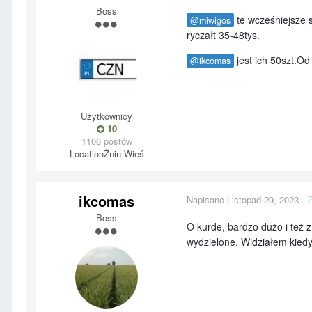
Boss
te wcześniejsze s
@miwigos
ryczałt 35-48tys.
jest ich 50szt.Od
@ikcomas
Użytkownicy
10
1106 postów
Location
Żnin-Wieś
ikcomas
Napisano
Listopad 29, 2023
·
Z
Boss
O kurde, bardzo dużo i też z
wydzielone. Widziałem kiedyś