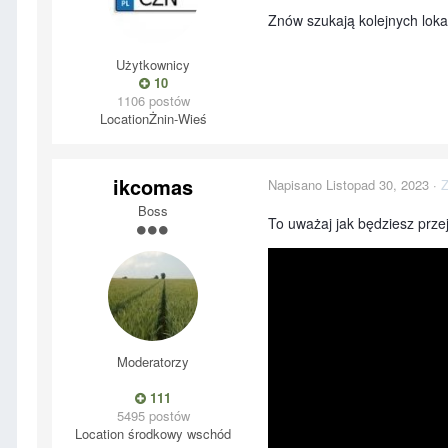
Znów szukają kolejnych lok
Użytkownicy
10
1106 postów
Location
Żnin-Wieś
ikcomas
Napisano
Listopad 30, 2023
·
Z
Boss
To uważaj jak będziesz prze
Moderatorzy
111
5495 postów
Location
środkowy wschód