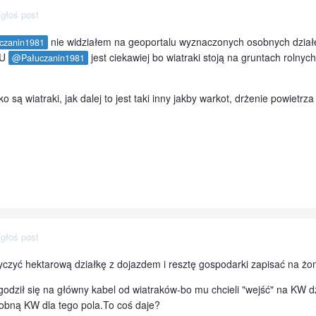
głoś post
nie widziałem na geoportalu wyznaczonych osobnych działek
czanin1981
 U
jest ciekawiej bo wiatraki stoją na gruntach rolny
@Pałuczanin1981
o są wiatraki, jak dalej to jest taki inny jakby warkot, drżenie powietrza
głoś post
yczyć hektarową działkę z dojazdem i resztę gospodarki zapisać na żo
godził się na główny kabel od wiatraków-bo mu chcieli "wejść" na KW d
osobną KW dla tego pola.To coś daje?