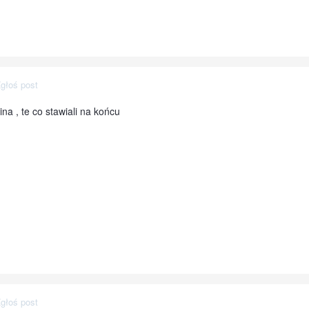
głoś post
ina , te co stawiali na końcu
głoś post