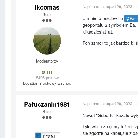
ikcomas
Napisano
Listopad 29, 2023
·
Z
Boss
U mnie, u teściów i u
@Pału
geoportalu 2 symbolem Ba.
kilkadziesiąt lat.
Ten szmer to jak bardzo blisk
Moderatorzy
111
5495 postów
Location
środkowy wschód
Pałuczanin1981
Napisano
Listopad 29, 2023
·
Z
Boss
Nawet "Gobarto" kazało wyt
Tyle wiem:znajomy też nie z
się zgodził na kabel,ale z 