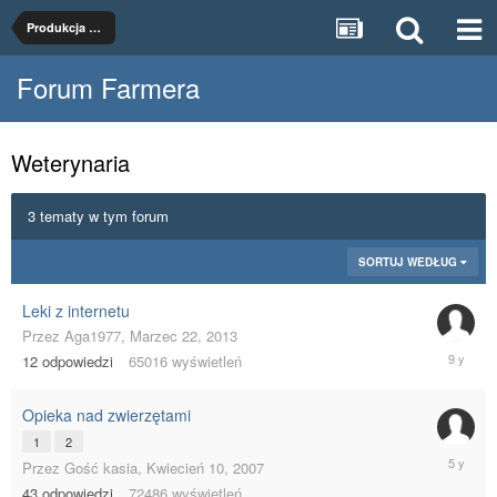
Produkcja zwierzęca
Forum Farmera
Weterynaria
3 tematy w tym forum
SORTUJ WEDŁUG
Leki z internetu
Przez
Aga1977
,
Marzec 22, 2013
Marzec
12
odpowiedzi
65016
wyświetleń
28,
2017
Opieka nad zwierzętami
1
2
Wrzesień
Przez
Gość kasia
,
Kwiecień 10, 2007
21,
43
odpowiedzi
72486
wyświetleń
2020