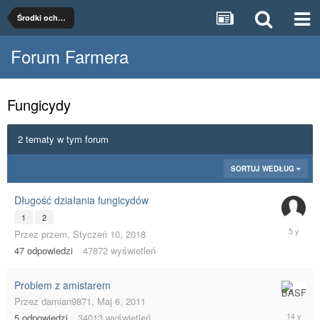
Środki ochrony roślin
Forum Farmera
Fungicydy
2 tematy w tym forum
SORTUJ WEDŁUG
Długość działania fungicydów
1
2
Marzec
Przez
przem
,
Styczeń 10, 2018
30,
47
odpowiedzi
47872
wyświetleń
2021
Problem z amistarem
Maj
Przez
damian9871
,
Maj 6, 2011
2,
5
odpowiedzi
34013
wyświetleń