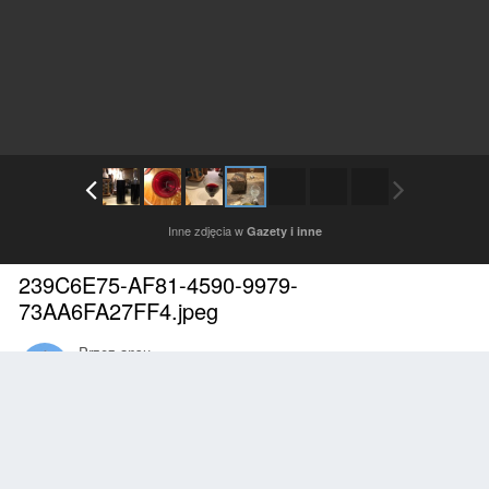
Inne zdjęcia w
Gazety i inne
239C6E75-AF81-4590-9979-
73AA6FA27FF4.jpeg
Przez
ansu
Październik 13, 2023
2036 wyświetleń
Znajdź inne zdjęcia dodane przez tego użytkownika
Zgłoś