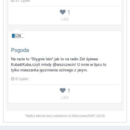
31 Lipiec
1
LIKE
Pogoda
Na razie to "Stygnie lato",jak to na radio Zet śpiewa
Kuba&Kuba,czyli młody @arszczecin! U mnie w lipcu to
tylko mieszanka jęczmienia ozimego z jarym.
6 Lipiec
1
LIKE
Tablica liderów jest ustawiona na Warszawa/GMT+02:00