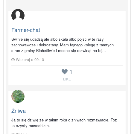
Farmer-chat
Swinie się udadzą ale albo skala albo pójść w te rasy
zachowawcze i dobrostany. Mam fajnego kolegę z tamtych
stron z gminy Białośliwie i mocno się rozwinął na tej...
Wczoraj o 09:10
1
LIKE
Żniwa
Ja to się dziwię że w takim roku o żniwach rozmawiacie. Toż
to czysty masochizm.