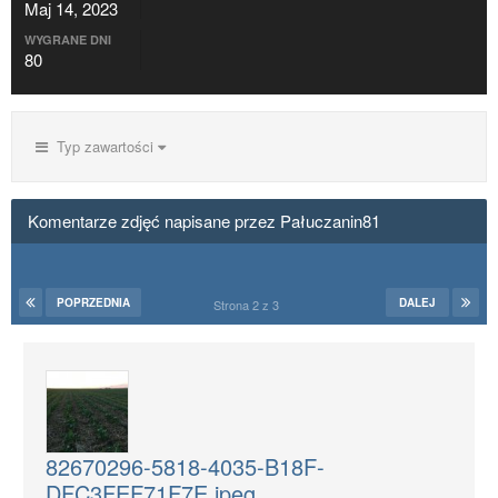
Maj 14, 2023
WYGRANE DNI
80
Typ zawartości
Komentarze zdjęć napisane przez Pałuczanin81
POPRZEDNIA
DALEJ
Strona 2 z 3
82670296-5818-4035-B18F-
DFC3FEF71F7E.jpeg