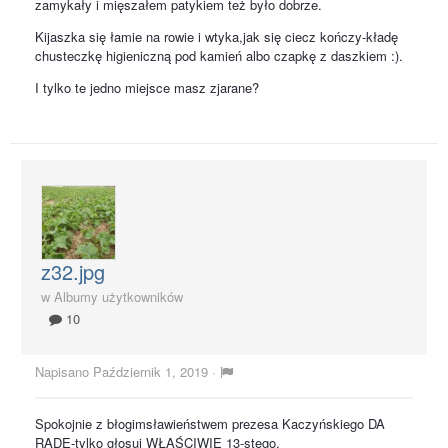
zamykały i mięszałem patykiem też było dobrze.
Kijaszka się łamie na rowie i wtyka,jak się ciecz kończy-kładę
chusteczkę higieniczną pod kamień albo czapkę z daszkiem :).
I tylko te jedno miejsce masz zjarane?
z32.jpg
w
Albumy użytkowników
10
Napisano
Październik 1, 2019
·
Spokojnie z błogimsławieństwem prezesa Kaczyńskiego DA
RADĘ-tylko głosuj WŁAŚCIWIE 13-stego.