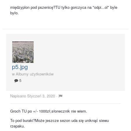
międzyplon pod pszenicę?TU tylko gorczyca na "odpi...ol" byle
było.
p5.jpg
w
Albumy użytkowników
5
Napisano
Styczeń 3, 2020
·
Groch TU po +/- 1000zł,słonecznik nie wiem.
To pod buraki?Może jeszcze sezon uda się uniknąć siewu
rzepaku.