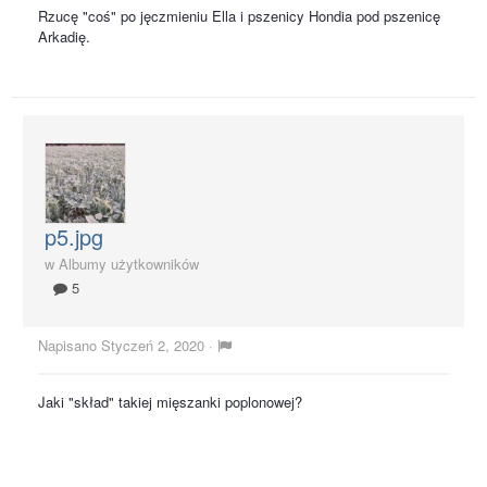
Rzucę "coś" po jęczmieniu Ella i pszenicy Hondia pod pszenicę
Arkadię.
p5.jpg
w
Albumy użytkowników
5
Napisano
Styczeń 2, 2020
·
Jaki "skład" takiej mięszanki poplonowej?