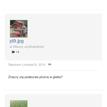
pl9.jpg
w
Albumy użytkowników
14
Napisano
Listopad 8, 2019
·
Znaczy się podeszwa płużna w glebie?