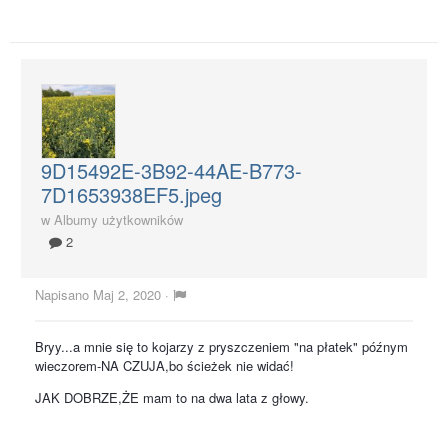
9D15492E-3B92-44AE-B773-
7D1653938EF5.jpeg
w
Albumy użytkowników
2
Napisano
Maj 2, 2020
·
Bryy...a mnie się to kojarzy z pryszczeniem "na płatek" późnym
wieczorem-NA CZUJA,bo ścieżek nie widać!
JAK DOBRZE,ŻE mam to na dwa lata z głowy.