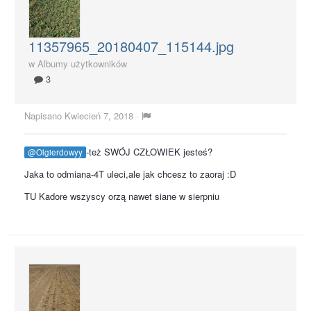
11357965_20180407_115144.jpg
w
Albumy użytkowników
3
Napisano
Kwiecień 7, 2018
·
-też SWÓJ CZŁOWIEK jesteś?
@Olgierdowyy
Jaka to odmiana-4T uleci,ale jak chcesz to zaoraj :D
TU Kadore wszyscy orzą nawet siane w sierpniu