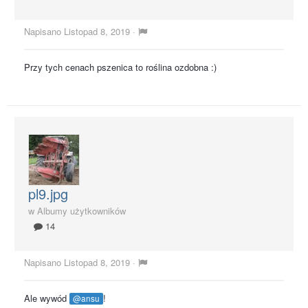
Napisano
Listopad 8, 2019
·
Przy tych cenach pszenica to roślina ozdobna :)
pl9.jpg
w
Albumy użytkowników
14
Napisano
Listopad 8, 2019
·
Ale wywód
!
@ansu