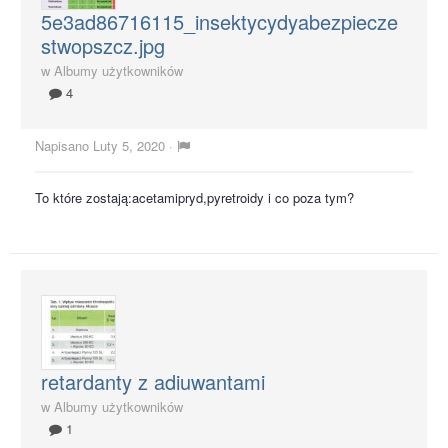
5e3ad86716115_insektycydyabezpiecze
stwopszcz.jpg
w
Albumy użytkowników
4
Napisano
Luty 5, 2020
·
To które zostają:acetamipryd,pyretroidy i co poza tym?
retardanty z adiuwantami
w
Albumy użytkowników
1