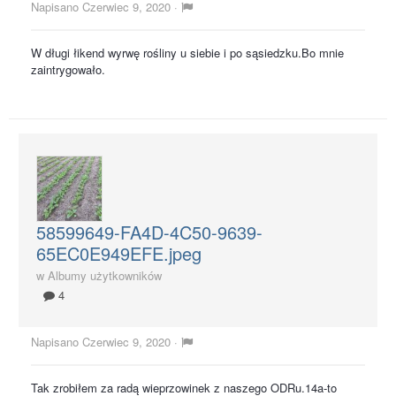
Napisano
Czerwiec 9, 2020
·
W długi łikend wyrwę rośliny u siebie i po sąsiedzku.Bo mnie
zaintrygowało.
58599649-FA4D-4C50-9639-
65EC0E949EFE.jpeg
w
Albumy użytkowników
4
Napisano
Czerwiec 9, 2020
·
Tak zrobiłem za radą wieprzowinek z naszego ODRu.14a-to