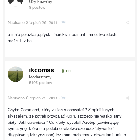
Użytkownicy
8 postów
Napisano
Sierpień 26, 2011
·
u mnie porażka ,oprysk ,linureks + comant i mnóstwo rdestu
może 1t z ha
ikcomas
111
Moderatorzy
5495 postów
Napisano
Sierpień 29, 2011
·
Chyba Command, który z nich stosowałeś? Z opinii innych
słyszałem, że potrafi przypalać łubin, szczególnie wąskolistny i
biały. Jaki uprawiasz? Od kiedy wycofali Azotop (zawierający
symazynę, która ma podobno rakotwórcze oddziaływanie i
długotrwałą toksyczność) też mam problemy z chwastami, mimo