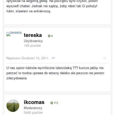
oprysków na wilgotną glebę. Na początku było czysto, potem
wyszedł chaber. Jednak nie sądzę, żeby rdest tak Ci położył
łubin, stawiam na antraknozę.
tereska
4
Użytkownicy
169 postów
Napisano
Grudzień 15, 2011
·
U nas sporo łubinów wymłócone talerzówką ??? kurcze jakby nie
patrzeć to trudna uprawa do wiosny daleko ale jeszcze nie jestem
zdecydowana
ikcomas
111
Moderatorzy
5495 postów