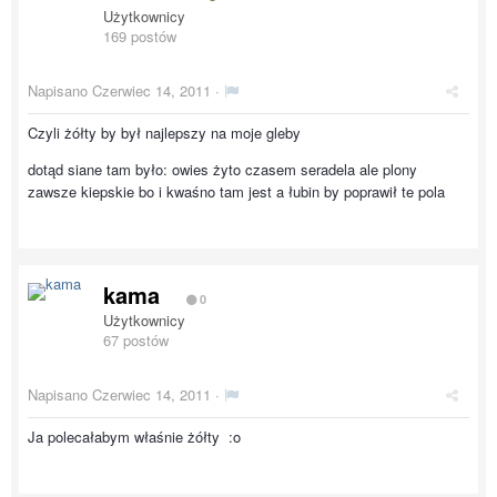
Użytkownicy
169 postów
Napisano
Czerwiec 14, 2011
·
Czyli żółty by był najlepszy na moje gleby
dotąd siane tam było: owies żyto czasem seradela ale plony
zawsze kiepskie bo i kwaśno tam jest a łubin by poprawił te pola
kama
0
Użytkownicy
67 postów
Napisano
Czerwiec 14, 2011
·
Ja polecałabym właśnie żółty :o