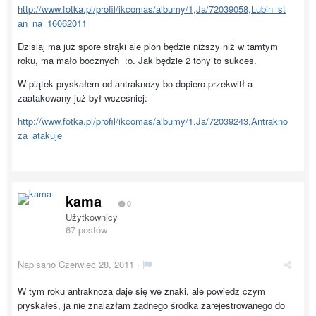
http://www.fotka.pl/profil/ikcomas/albumy/1,Ja/72039058,Lubin_st
an_na_16062011
Dzisiaj ma już spore strąki ale plon będzie niższy niż w tamtym
roku, ma mało bocznych :o. Jak będzie 2 tony to sukces.
W piątek pryskałem od antraknozy bo dopiero przekwitł a
zaatakowany już był wcześniej:
http://www.fotka.pl/profil/ikcomas/albumy/1,Ja/72039243,Antrakno
za_atakuje
kama
0
Użytkownicy
67 postów
Napisano
Czerwiec 28, 2011
·
W tym roku antraknoza daje się we znaki, ale powiedz czym
pryskałeś, ja nie znalazłam żadnego środka zarejestrowanego do