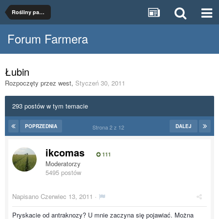
Rośliny paszowe
Forum Farmera
Łubin
Rozpoczęty przez
west
,
Styczeń 30, 2011
293 postów w tym temacie
POPRZEDNIA
DALEJ
Strona 2 z 12
ikcomas
111
Moderatorzy
5495 postów
Napisano
Czerwiec 13, 2011
·
Pryskacie od antraknozy? U mnie zaczyna się pojawiać. Można