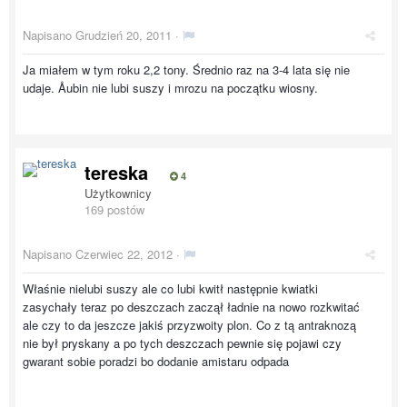
Napisano
Grudzień 20, 2011
·
Ja miałem w tym roku 2,2 tony. Średnio raz na 3-4 lata się nie
udaje. Åubin nie lubi suszy i mrozu na początku wiosny.
tereska
4
Użytkownicy
169 postów
Napisano
Czerwiec 22, 2012
·
Właśnie nielubi suszy ale co lubi kwitł następnie kwiatki
zasychały teraz po deszczach zaczął ładnie na nowo rozkwitać
ale czy to da jeszcze jakiś przyzwoity plon. Co z tą antraknozą
nie był pryskany a po tych deszczach pewnie się pojawi czy
gwarant sobie poradzi bo dodanie amistaru odpada