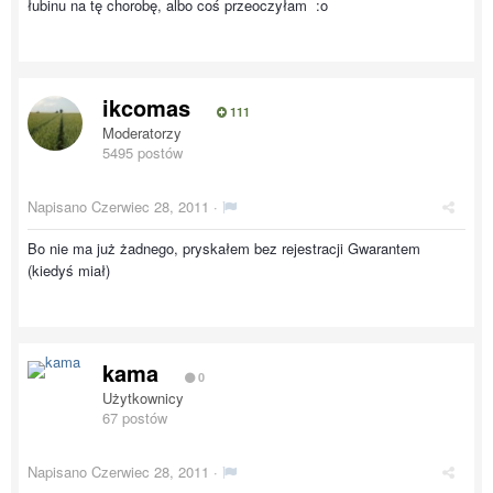
łubinu na tę chorobę, albo coś przeoczyłam :o
ikcomas
111
Moderatorzy
5495 postów
Napisano
Czerwiec 28, 2011
·
Bo nie ma już żadnego, pryskałem bez rejestracji Gwarantem
(kiedyś miał)
kama
0
Użytkownicy
67 postów
Napisano
Czerwiec 28, 2011
·