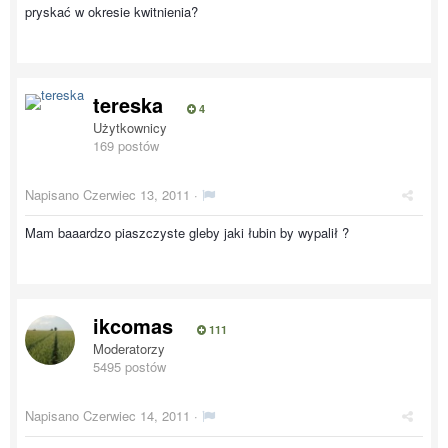
pryskać w okresie kwitnienia?
tereska
4
Użytkownicy
169 postów
Napisano
Czerwiec 13, 2011
·
Mam baaardzo piaszczyste gleby jaki łubin by wypalił ?
ikcomas
111
Moderatorzy
5495 postów
Napisano
Czerwiec 14, 2011
·