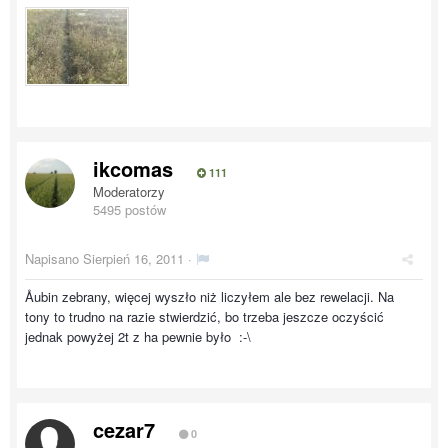
ikcomas
111
Moderatorzy
5495 postów
Napisano
Sierpień 16, 2011
·
Åubin zebrany, więcej wyszło niż liczyłem ale bez rewelacji. Na
tony to trudno na razie stwierdzić, bo trzeba jeszcze oczyścić
jednak powyżej 2t z ha pewnie było :-\
cezar7
0