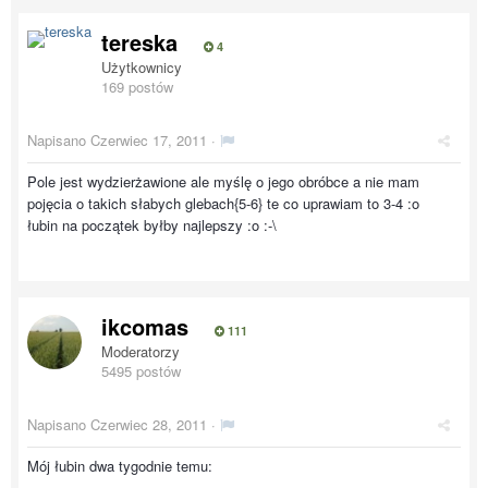
tereska
4
Użytkownicy
169 postów
Napisano
Czerwiec 17, 2011
·
Pole jest wydzierżawione ale myślę o jego obróbce a nie mam
pojęcia o takich słabych glebach{5-6} te co uprawiam to 3-4 :o
łubin na początek byłby najlepszy :o :-\
ikcomas
111
Moderatorzy
5495 postów
Napisano
Czerwiec 28, 2011
·
Mój łubin dwa tygodnie temu: