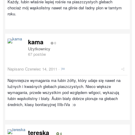
Każdy, łubin właśnie lepiej rośnie na piaszczystych glebach
chociaż mój wąskolistny nawet na glinie dał ładny plon w tamtym
roku.
kama
0
Użytkownicy
67 postów
Napisano
Czerwiec 14, 2011
·
Najmniejsze wymagania ma łubin żółty, który udaje się nawet na
luźnych i kwaśnych glebach piaszczystych. Nieco większe
wymagania, przede wszystkim pod względem wilgoci, wykazują
łubin wąskolistny i biały. Åubin biały dobrze plonuje na glebach
średnich, klasy bonitacyjnej IIIb-IVa :o
tereska
4