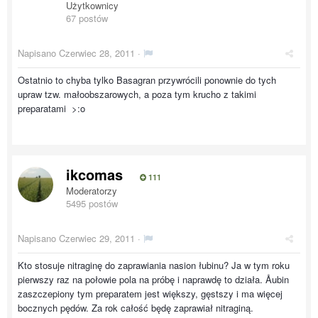
Użytkownicy
67 postów
Napisano
Czerwiec 28, 2011
·
Ostatnio to chyba tylko Basagran przywrócili ponownie do tych
upraw tzw. małoobszarowych, a poza tym krucho z takimi
preparatami >:o
ikcomas
111
Moderatorzy
5495 postów
Napisano
Czerwiec 29, 2011
·
Kto stosuje nitraginę do zaprawiania nasion łubinu? Ja w tym roku
pierwszy raz na połowie pola na próbę i naprawdę to działa. Åubin
zaszczepiony tym preparatem jest większy, gęstszy i ma więcej
bocznych pędów. Za rok całość będę zaprawiał nitraginą.