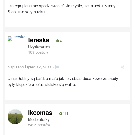
Jakiego plonu się spodziewacie? Ja myślę, że jakieś 1,5 tony.
Słabiutko w tym roku.
tereska
4
Użytkownicy
169 postów
Napisano
Lipiec 12, 2011
·
U nas łubiny są bardzo małe jak to zebrać dodatkowo wschody
były kiepskie a teraz sielsko się wali :o
ikcomas
111
Moderatorzy
5495 postów