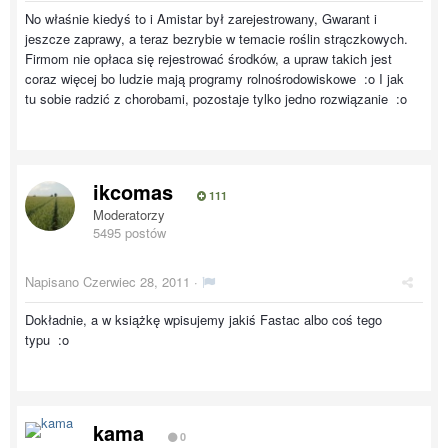
No właśnie kiedyś to i Amistar był zarejestrowany, Gwarant i
jeszcze zaprawy, a teraz bezrybie w temacie roślin strączkowych.
Firmom nie opłaca się rejestrować środków, a upraw takich jest
coraz więcej bo ludzie mają programy rolnośrodowiskowe :o I jak
tu sobie radzić z chorobami, pozostaje tylko jedno rozwiązanie :o
ikcomas
111
Moderatorzy
5495 postów
Napisano
Czerwiec 28, 2011
·
Dokładnie, a w książkę wpisujemy jakiś Fastac albo coś tego
typu :o
kama
0