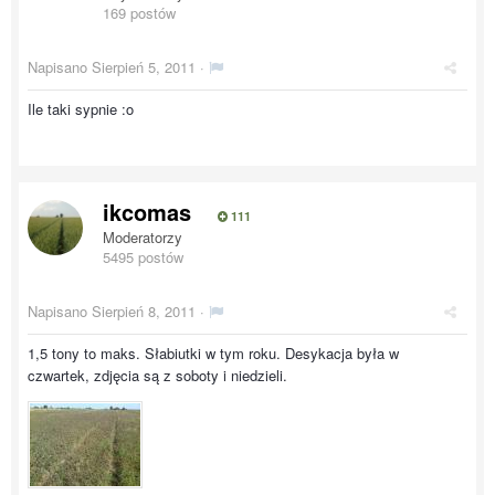
169 postów
Napisano
Sierpień 5, 2011
·
Ile taki sypnie :o
ikcomas
111
Moderatorzy
5495 postów
Napisano
Sierpień 8, 2011
·
1,5 tony to maks. Słabiutki w tym roku. Desykacja była w
czwartek, zdjęcia są z soboty i niedzieli.