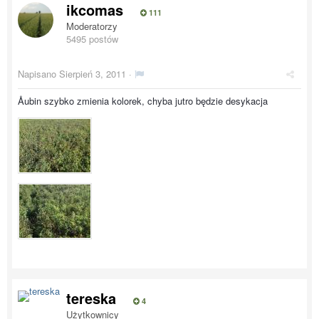
ikcomas
111
Moderatorzy
5495 postów
Napisano
Sierpień 3, 2011
·
Åubin szybko zmienia kolorek, chyba jutro będzie desykacja
tereska
4
Użytkownicy