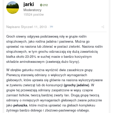
jarki
212
Moderatorzy
15524 postów
Napisano
Styczeń 11, 2013
·
Groch siewny odgrywa podstawową rolę w grupie roślin
strączkowych, jako roślina jadalna i pastewna. Można go
uprawiać na nasiona lub zbierać w postaci zielonki. Nasiona roślin
strączkowych, w tym grochu odznaczają się dużą zawartością
białka około 23-25% w suchej masie o bardzo korzystnym
składzie aminokwasowym (zawierają dużo lizyny).
W obrębie gatunku można wyróżnić dwie zasadnicze grupy.
Pierwszą stanowią odmiany o większych wymaganiach
glebowych, które uprawia się głównie na nasiona wykorzystywane
w żywieniu zwierząt lub do konsumpcji
(grochy jadalne)
. W
grupie tej przeważają odmiany zaopatrzone w wąsy czepne
zamiast listków, tworzą bardziej zwarty łan. Drugą grupę tworzą
odmiany o mniejszych wymaganiach glebowych zwane potocznie
jako
peluszka
, które można uprawiać na glebach kompleksu
żytniego bardzo dobrego i zbożowo-pastewnego słabego.