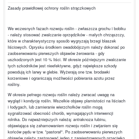
Zasady prawidłowej ochrony roślin strączkowych
We wczesnych fazach rozwoju roślin - zwłaszcza grochu i bobiku
- należy stosować zwalczanie oprzędzików - małych chrząszczy,
które w charakterystyczny sposób wygryzają brzegi blaszek
liściowych. Oprysku środkiem owadobójczym należy dokonać po
zaobserwowaniu pierwszych objawów żerowania - gdy
uszkodzonych jest 10 % liści. W okresie późniejszym zwalczanie
tych szkodników jest nieefektywne, gdyż największe szkody
powodują ich larwy w glebie. Wyżerają one tzw. brodawki
korzeniowe i ograniczają możliwości pobierania azotu przez
rośliny.
W okresie pełnego rozwoju roślin należy zwracać uwagę na
wygląd i kondycję roślin. Wszelkie objawy plamistości na liściach
i łodygach, lub zamieranie wierzchołków roślin mogą
sygnalizować obecność chorób, wymagających interwencji
rolnika. Do najważniejszych należą: antraknoza łubinu,
objawiająca się zahamowaniem rozwoju roślin i zwijaniem się
końców pędu w tzw. "pastorał". Po zaobserwowaniu pierwszych
objawów należy zastosować jeden z zarejestrowanych przeciwko