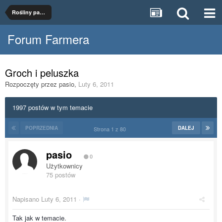
Rośliny paszowe
Forum Farmera
Groch i peluszka
Rozpoczęty przez
pasio
,
Luty 6, 2011
1997 postów w tym temacie
POPRZEDNIA
DALEJ
Strona 1 z 80
pasio
0
Użytkownicy
75 postów
Napisano
Luty 6, 2011
·
Tak jak w temacie.