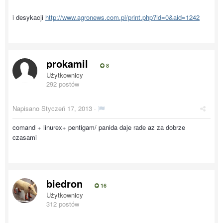
i desykacji
http://www.agronews.com.pl/print.php?id=0&aid=1242
prokamil
8
Użytkownicy
292 postów
Napisano
Styczeń 17, 2013
·
comand + linurex+ pentigam/ panida daje rade az za dobrze
czasami
biedron
16
Użytkownicy
312 postów