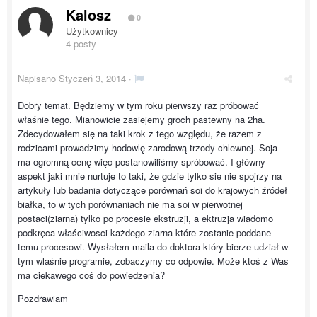
Kalosz
0
Użytkownicy
4 posty
Napisano
Styczeń 3, 2014
·
Dobry temat. Będziemy w tym roku pierwszy raz próbować
właśnie tego. Mianowicie zasiejemy groch pastewny na 2ha.
Zdecydowałem się na taki krok z tego względu, że razem z
rodzicami prowadzimy hodowlę zarodową trzody chlewnej. Soja
ma ogromną cenę więc postanowiliśmy spróbować. I główny
aspekt jaki mnie nurtuje to taki, że gdzie tylko sie nie spojrzy na
artykuły lub badania dotyczące porównań soi do krajowych źródeł
białka, to w tych porównaniach nie ma soi w pierwotnej
postaci(ziarna) tylko po procesie ekstruzji, a ektruzja wiadomo
podkręca właściwosci każdego ziarna które zostanie poddane
temu procesowi. Wysłałem maila do doktora który bierze udział w
tym wlaśnie programie, zobaczymy co odpowie. Może ktoś z Was
ma ciekawego coś do powiedzenia?
Pozdrawiam