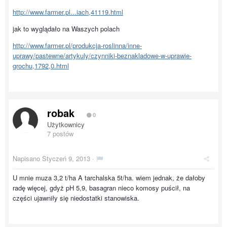
http://www.farmer.pl...iach,41119.html
jak to wyglądało na Waszych polach
http://www.farmer.pl/produkcja-roslinna/inne-
uprawy/pastewne/artykuly/czynniki-beznakladowe-w-uprawie-
grochu,1792,0.html
robak
0
Użytkownicy
7 postów
Napisano
Styczeń 9, 2013
·
U mnie muza 3,2 t/ha A tarchalska 5t/ha. wiem jednak, że dałoby
radę więcej, gdyż pH 5,9, basagran nieco komosy puścił, na
części ujawniły się niedostatki stanowiska.