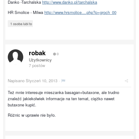
Danko -Tarchalska
http://www.danko.pl/tarchalska
HR Smolice - Milwa
http://www.hrsmolice....php?p=groch_00
1 osoba lubi to
robak
0
Użytkownicy
7 postów
Napisano
Styczeń 10, 2013
·
Też mnie interesuje mieszanka basagan+butaxone, ale trudno
znaleźć jakiekolwiek informacje na ten temat, ciężko nawet
butaxone kupić.
Różnic w uprawie nie było.