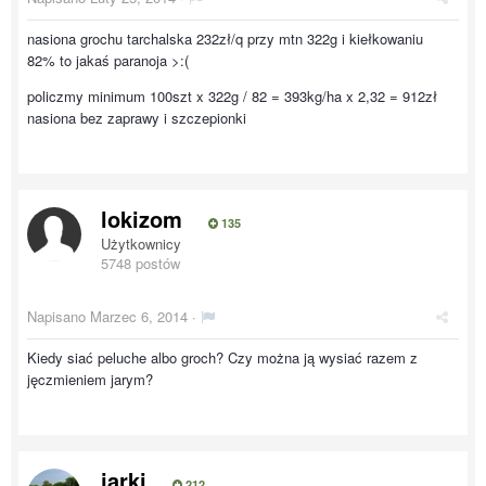
nasiona grochu tarchalska 232zł/q przy mtn 322g i kiełkowaniu
82% to jakaś paranoja >:(
policzmy minimum 100szt x 322g / 82 = 393kg/ha x 2,32 = 912zł
nasiona bez zaprawy i szczepionki
lokizom
135
Użytkownicy
5748 postów
Napisano
Marzec 6, 2014
·
Kiedy siać peluche albo groch? Czy można ją wysiać razem z
jęczmieniem jarym?
jarki
212