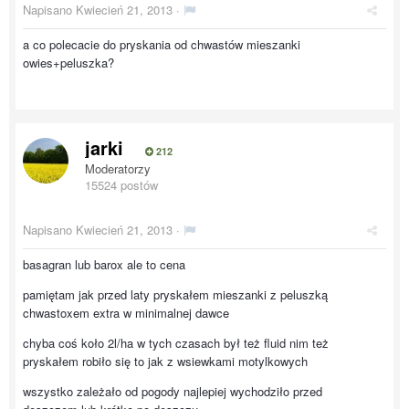
Napisano
Kwiecień 21, 2013
·
a co polecacie do pryskania od chwastów mieszanki
owies+peluszka?
jarki
212
Moderatorzy
15524 postów
Napisano
Kwiecień 21, 2013
·
basagran lub barox ale to cena
pamiętam jak przed laty pryskałem mieszanki z peluszką
chwastoxem extra w minimalnej dawce
chyba coś koło 2l/ha w tych czasach był też fluid nim też
pryskałem robiło się to jak z wsiewkami motylkowych
wszystko zależało od pogody najlepiej wychodziło przed