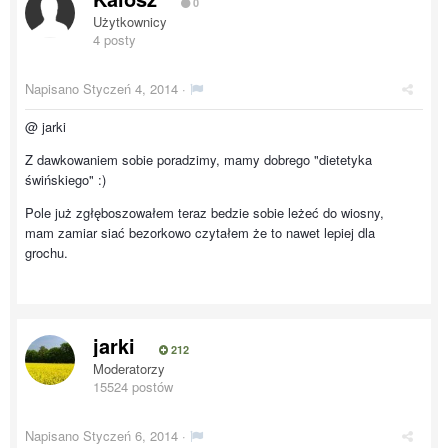
0
Użytkownicy
4 posty
Napisano
Styczeń 4, 2014
·
@ jarki
Z dawkowaniem sobie poradzimy, mamy dobrego "dietetyka
świńskiego" :)
Pole już zgłęboszowałem teraz bedzie sobie leżeć do wiosny,
mam zamiar siać bezorkowo czytałem że to nawet lepiej dla
grochu.
jarki
212
Moderatorzy
15524 postów
Napisano
Styczeń 6, 2014
·