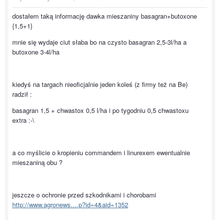
dostałem taką informację dawka mieszaniny basagran+butoxone
{1,5+1}
mnie się wydaje ciut słaba bo na czysto basagran 2,5-3l/ha a
butoxone 3-4l/ha
kiedyś na targach nieoficjalnie jeden koleś (z firmy też na Be)
radził :
basagran 1,5 + chwastox 0,5 l/ha i po tygodniu 0,5 chwastoxu
extra :-\
a co myślicie o kropieniu commandem i linurexem ewentualnie
mieszaniną obu ?
jeszcze o ochronie przed szkodnikami i chorobami
http://www.agronews....p?id=4&aid=1352