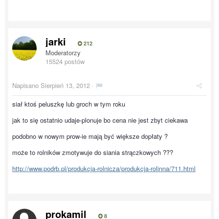
jarki
212
Moderatorzy
15524 postów
Napisano
Sierpień 13, 2012
·
siał ktoś peluszkę lub groch w tym roku
jak to się ostatnio udaje-plonuje bo cena nie jest zbyt ciekawa
podobno w nowym prow-ie mają być większe dopłaty ?
może to rolników zmotywuje do siania strączkowych ???
http://www.podrb.pl/produkcja-rolnicza/produkcja-rolinna/711.html
prokamil
8