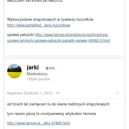
deszczem lub krótko po deszczu
Wykorzystanie strączkowych w żywieniu tuczników
http://www.portalhod...ieniu-tucznikow
uprawa peluszki
http://www.farmer.pl/produkcja-roslinna/inne-
uprawy/artykuly/uprawa-peluszki-zasady-uprawy,43092,0.html
jarki
212
Moderatorzy
15524 postów
Napisano
Grudzień 1, 2013
·
od trzech lat zachęcam tu do siania rodzimych strączkowych
tym razem piszę to zmotywowany artykułem farmera
http://www.farmer.pl...alko,47895.html