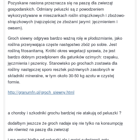
Pozyskane nasiona przeznacza się na paszę dla zwierząt
gospodarskich. Odmiany peluszki są z powodzeniem
wykorzystywane w mieszankach roślin strączkowych i zbożowo-
strączkowych (najczęściej ze zbożami jarymi: jęczmieniem i
owsem).
Groch siewny odgrywa bardzo ważną rolę w płodozmianie, jako
roślina przerywająca częste następstwo zbóż po sobie. Jest
rośliną fitosanitarną. Krótki okres wegetacji sprawia, że jest
bardzo dobrym przedplonem dla gatunków ozimych: rzepaku,
jęczmienia i pszenicy. Stanowisko po grochach zostawia dla
rośliny następczej sporo resztek pożniwnych zasobnych w
składniki mineralne, w tym około 30-50 kg azotu w czystej
formie.
http://granumfn.pl/groch_siewny.html
a choroby i szkodniki grochu bardziej nie atakują od peluszki ?
dodałbym jeszcze że groch nadaje się nie tylko na konsumpcję
ale również na paszę dla zwierząt
i ma mniej białka od peluszki ale i mniej substancji anty