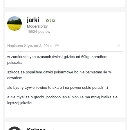
jarki
212
Moderatorzy
15524 postów
Napisano
Styczeń 3, 2014
·
w zamierzchłych czasach świnki gdzieś od 60kg. karmiłem
peluszką
szkoda że popaliłem dawki pokarmowe bo nie pamiętam ile %
dawałem
ale bystry żywieniowiec to skarb i na pewno sobie poradzi ;)
a nie myślisz o grochu podobno lepiej plonuje ma mniej białka ale
lepszej jakości
Kalosz