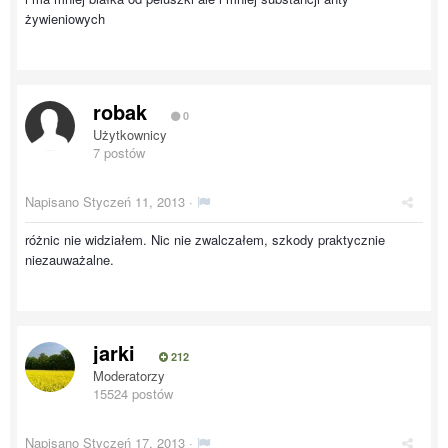
żywieniowych
robak
0
Użytkownicy
7 postów
Napisano
Styczeń 11, 2013
·
różnic nie widziałem. Nic nie zwalczałem, szkody praktycznie
niezauważalne.
jarki
212
Moderatorzy
15524 postów
Napisano
Styczeń 17, 2013
·