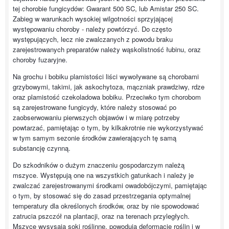
tej chorobie fungicydów: Gwarant 500 SC, lub Amistar 250 SC.
Zabieg w warunkach wysokiej wilgotności sprzyjającej
występowaniu choroby - należy powtórzyć. Do często
występujących, lecz nie zwalczanych z powodu braku
zarejestrowanych preparatów należy wąskolistność łubinu, oraz
choroby fuzaryjne.
Na grochu i bobiku plamistości liści wywoływane są chorobami
grzybowymi, takimi, jak askochytoza, mączniak prawdziwy, rdze
oraz plamistość czekoladowa bobiku. Przeciwko tym chorobom
są zarejestrowane fungicydy, które należy stosować po
zaobserwowaniu pierwszych objawów i w miarę potrzeby
powtarzać, pamiętając o tym, by kilkakrotnie nie wykorzystywać
w tym samym sezonie środków zawierających tę samą
substancję czynną.
Do szkodników o dużym znaczeniu gospodarczym należą
mszyce. Występują one na wszystkich gatunkach i należy je
zwalczać zarejestrowanymi środkami owadobójczymi, pamiętając
o tym, by stosować się do zasad przestrzegania optymalnej
temperatury dla określonych środków, oraz by nie spowodować
zatrucia pszczół na plantacji, oraz na terenach przyległych.
Mszyce wysysają soki roślinne, powodują deformacje roślin i w