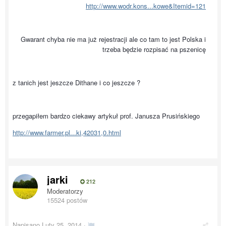
http://www.wodr.kons...kowe&Itemid=121
Gwarant chyba nie ma już rejestracji ale co tam to jest Polska i
trzeba będzie rozpisać na pszenicę
z tanich jest jeszcze Dithane i co jeszcze ?
przegapiłem bardzo ciekawy artykuł prof. Janusza Prusińskiego
http://www.farmer.pl...ki,42031,0.html
jarki
212
Moderatorzy
15524 postów
Napisano
Luty 25, 2014
·