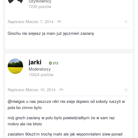
Użytkownicy
7235 postów
Napisano
Marzec 7, 2014
·
Grochu nie siejesz ja mam już jęczmień zasiany
jarki
212
Moderatorzy
15524 postów
Napisano
Marzec 10, 2014
·
@niwigos u nas jeszcze nikt nie sieje dopiero od soboty ruszyli w
pola bo zimno było
mój groch zasiany w polu było powiedziałbym że w sam raz
mokro ale nie błoto
zasiałem 90szt/m trochę mało ale jak wspomniałem siew ponad