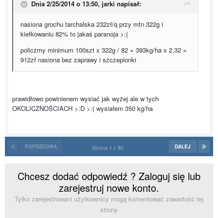
Dnia 2/25/2014 o 13:50, jarki napisał:
nasiona grochu tarchalska 232zł/q przy mtn 322g i
kiełkowaniu 82% to jakaś paranoja >:(
policzmy minimum 100szt x 322g / 82 = 393kg/ha x 2,32 =
912zł nasiona bez zaprawy i szczepionki
prawidłowo powinienem wysiać jak wyżej ale w tych
OKOLICZNOŚCIACH >:D >:( wysiałem 350 kg/ha
POPRZEDNIA
DALEJ
Strona 1 z 80
Chcesz dodać odpowiedź ? Zaloguj się lub
zarejestruj nowe konto.
Tylko zarejestrowani użytkownicy mogą komentować zawartość tej
strony