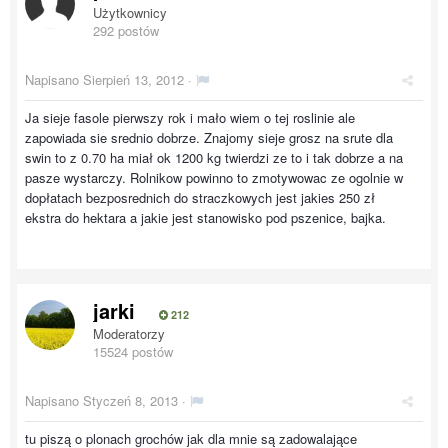
Użytkownicy
292 postów
Napisano
Sierpień 13, 2012
·
Ja sieje fasole pierwszy rok i mało wiem o tej roslinie ale
zapowiada sie srednio dobrze. Znajomy sieje grosz na srute dla
swin to z 0.70 ha miał ok 1200 kg twierdzi ze to i tak dobrze a na
pasze wystarczy. Rolnikow powinno to zmotywowac ze ogolnie w
dopłatach bezposrednich do straczkowych jest jakies 250 zł
ekstra do hektara a jakie jest stanowisko pod pszenice, bajka.
jarki
212
Moderatorzy
15524 postów
Napisano
Styczeń 8, 2013
·
tu piszą o plonach grochów jak dla mnie są zadowalające