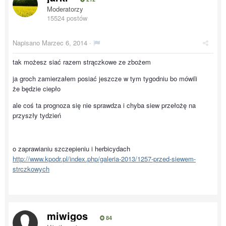
Moderatorzy
15524 postów
Napisano
Marzec 6, 2014
·
tak możesz siać razem strączkowe ze zbożem
ja groch zamierzałem posiać jeszcze w tym tygodniu bo mówili
że będzie ciepło
ale coś ta prognoza się nie sprawdza i chyba siew przełożę na
przyszły tydzień
o zaprawianiu szczepieniu i herbicydach
http://www.kpodr.pl/index.php/galeria-2013/1257-przed-siewem-
strczkowych
miwigos
84