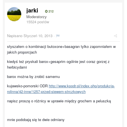
jarki
212
Moderatorzy
15524 postów
Napisano
Styczeń 10, 2013
·
słyszałem o kombinacji butoxone+basagran tylko zapomniałem w
jakich proporcjach
kiedyś też pryskali barox+gesaprim ogólnie jest coraz gorzej z
herbicydami
barox można by zrobić samemu
kujawsko-pomorski ODR
http://www.kpodr.pl/index.php/produkcja-
rolinna/42-inne/1257-przed-siewem-strczkowych
napisz proszę o różnicy w uprawie między grochem a peluszką
mnie podobają się te dwie odmiany