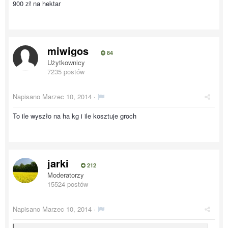
900 zł na hektar
miwigos
84
Użytkownicy
7235 postów
Napisano
Marzec 10, 2014
·
To ile wyszło na ha kg i ile kosztuje groch
jarki
212
Moderatorzy
15524 postów
Napisano
Marzec 10, 2014
·