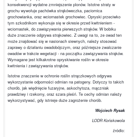
konsekwencji wydatne zmniejszenie plonów. Istotne straty w
grochu wywołuje pachówka strąkóweczka, paciornica
grochowianka, oraz wciornastek grochowiec. Opryski przeciwko
tym szkodnikom wykonuje się w okresie przed kwitnieniem -
wciornastek, do zawiązywania pierwszych strąków. W bobiku
duże znaczenie odgrywa strąkowiec. Z uwagi na to, ze owad ten
może znajdować się w nasionach siewnych, należy stosować
zaprawy o działaniu owadobójczym, oraz późniejsze zwalczanie
owadów w trakcie wegetacji - na początku zawiązywania strąków.
Wymagane jest kilkakrotne opryskiwanie roślin w okresie
kwitnienia i zawiązywania strąków.
Istotne znaczenie w ochronie roślin strączkowych odgrywa
wykorzystanie odporności odmian na patogeny. Dotyczy to takich
chorób, jak więdnięcie fuzaryjne, askochytoza, mączniak
prawdziwy i rzekomy, oraz szara pleśń. Te cechy odmian należy
wykorzystywać, gdy istnieje duże zagrożenie chorób.
Wojciech Rysak
LODR Końskowola
źródlo: