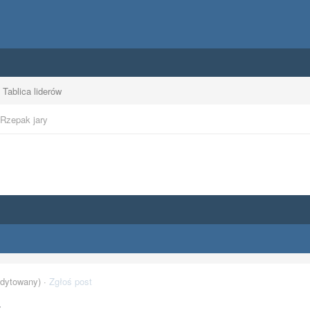
Tablica liderów
Rzepak jary
dytowany) ·
Zgłoś post
y