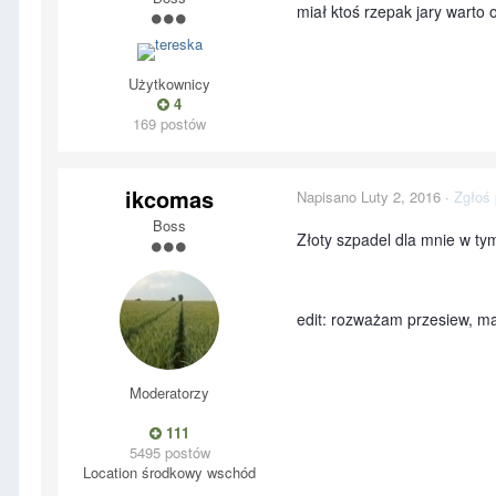
miał ktoś rzepak jary warto
Użytkownicy
4
169 postów
ikcomas
Napisano
Luty 2, 2016
·
Zgłoś 
Boss
Złoty szpadel dla mnie w ty
edit: rozważam przesiew, m
Moderatorzy
111
5495 postów
Location
środkowy wschód