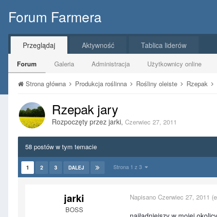
Forum Farmera
Przeglądaj
Aktywność
Tablica liderów
Forum
Galeria
Administracja
Użytkownicy online
Strona główna
Produkcja roślinna
Rośliny oleiste
Rzepak
Rzepak jary
Rozpoczęty przez
jarki
,
Czerwiec 27, 2011
58 postów w tym temacie
Strona 1 z 3
1
2
3
DALEJ
jarki
Napisano
Czerwiec 27, 2011
(e
BOSS
najładniejszy w mojej okolic