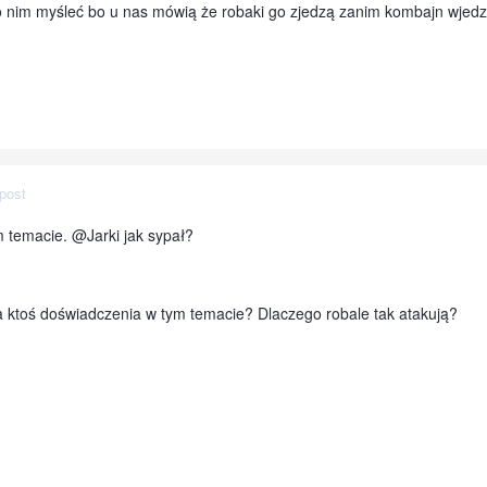
 o nim myśleć bo u nas mówią że robaki go zjedzą zanim kombajn wjedz
post
m temacie. @Jarki jak sypał?
a ktoś doświadczenia w tym temacie? Dlaczego robale tak atakują?