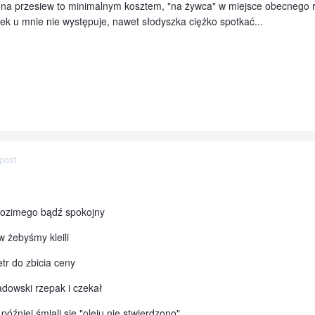
 na przesiew to minimalnym kosztem, "na żywca" w miejsce obecnego r
rek u mnie nie występuje, nawet słodyszka ciężko spotkać...
post
 ozimego bądź spokojny
 żebyśmy kleili
etr do zbicia ceny
adowski rzepak i czekał
później śmiali się "oleju nie stwierdzono"