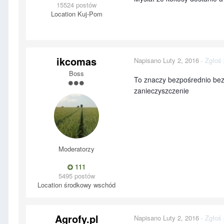
15524 postów
Location
Kuj-Pom
ikcomas
Napisano
Luty 2, 2016
·
Zgłoś 
Boss
To znaczy bezpośrednio bez
zanieczyszczenie
Moderatorzy
111
5495 postów
Location
środkowy wschód
Agrofy.pl
Napisano
Luty 2, 2016
·
Zgłoś 