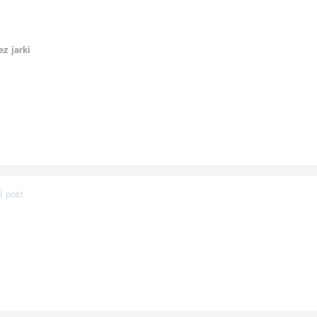
z jarki
ś post