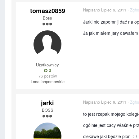
tomasz0859
Napisano
Lipiec 9, 2011
·
Zgło
Boss
Jarki nie zapomnij dać na o
Ja jak miałem jary dawałem 
Użytkownicy
3
76 postów
Location
pomorskie
jarki
Napisano
Lipiec 9, 2011
·
Zgło
BOSS
to jest rzepak mojego koleg
ogólnie jest cacy właśnie pr
ciekawe jaki będzie plon :-\