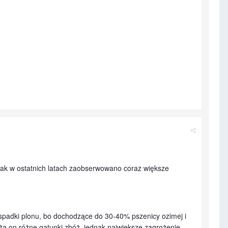
k w ostatnich latach zaobserwowano coraz większe
spadki plonu, bo dochodzące do 30-40% pszenicy ozimej i
a on różne gatunki zbóż, jednak największe zagrożenie