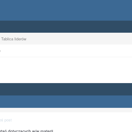
Tablica liderów
y
oś post
ań dotyczacych w/w materii.