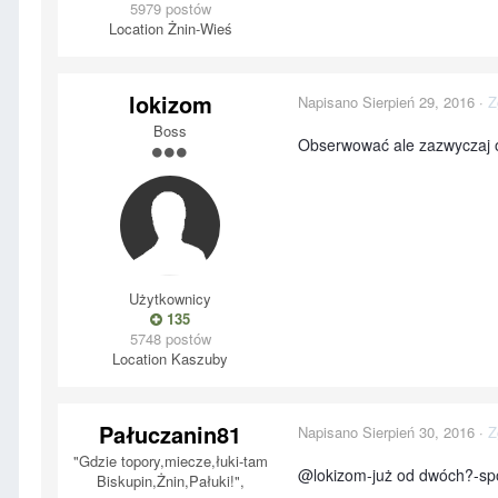
5979 postów
Location
Żnin-Wieś
lokizom
Napisano
Sierpień 29, 2016
·
Z
Boss
Obserwować ale zazwyczaj od
Użytkownicy
135
5748 postów
Location
Kaszuby
Pałuczanin81
Napisano
Sierpień 30, 2016
·
Z
"Gdzie topory,miecze,łuki-tam
@lokizom-już od dwóch?-spo
Biskupin,Żnin,Pałuki!",