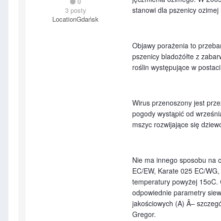
0
stanowi dla pszenicy ozimej 
3 posty
Location
Gdańsk
Objawy porażenia to przebar
pszenicy bladożółte z zab
roślin występujące w postac
Wirus przenoszony jest prz
pogody wystąpić od września
mszyc rozwijające się dziew
Nie ma innego sposobu na oc
EC/EW, Karate 025 EC/WG, 
temperatury powyżej 15oC. 
odpowiednie parametry siew
jakościowych (A) Â– szczegó
Gregor.