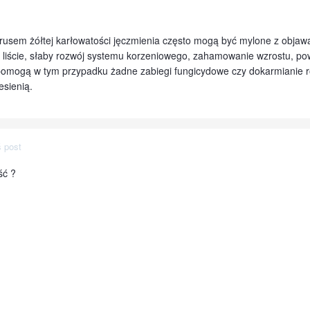
rusem żółtej karłowatości jęczmienia często mogą być mylone z obj
e liście, słaby rozwój systemu korzeniowego, zahamowanie wzrostu, po
mogą w tym przypadku żadne zabiegi fungicydowe czy dokarmianie rośl
jesienią.
 post
ść ?