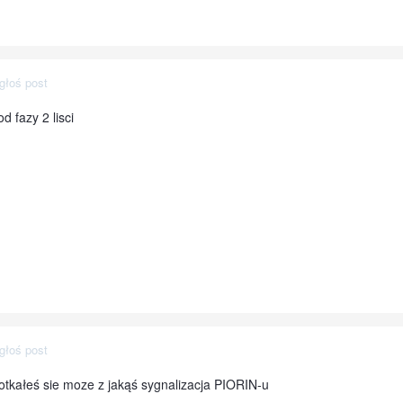
głoś post
 fazy 2 lisci
głoś post
tkałeś sie moze z jakąś sygnalizacja PIORIN-u