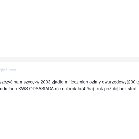
głoś post
pryszczyć na mszycę-w 2003 zjadło mi jęczmień ozimy dwurzędowy(200k
odmiana KWS ODSĄSIADA nie ucierpiała(4t/ha)..rok później bez strat