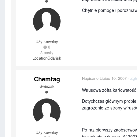
Chętnie pomoge i porozmaw
Użytkownicy
0
3 posty
Location
Gdańsk
Chemtag
Napisano
Lipiec 10, 2007
·
Zgł
Świeżak
Wirusowa żółta karłowatość
Dotychczas głównym proble
zagrożenie ze strony wirusów
Po raz pierwszy zaobserwow
Użytkownicy
jęczmienia ozimego. W 2003