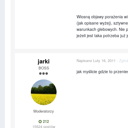
Wiosną objawy porażenia wi
(jak opisane wyżej), sztywn
warunkach glebowych. Nie po
jeżeli jest taka potrzeba już 
jarki
Napisano
Luty 16, 2011
·
Zgłoś
BOSS
jak myślicie gdzie to przenie
Moderatorzy
212
15524 postów