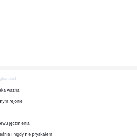
głoś post
taka ważna
anym rejonie
iewu jęczmienia
śnia i nigdy nie pryskałem