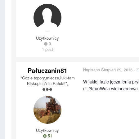
Użytkownicy
0
1 post
Pałuczanin81
Napisano
Sierpień 29, 2016
·
Z
"Gdzie topory,miecze,łuki-tam
W jakiej fazie jęczmienia 
Biskupin,Żnin,Pałuki!",
(1,2t/ha)Wuja wielorzędowa 
Użytkownicy
51