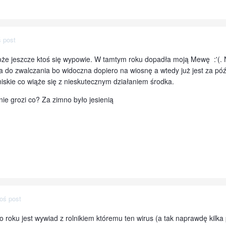
 post
że jeszcze ktoś się wypowie. W tamtym roku dopadła moją Mewę :'(. N
 do zwalczania bo widoczna dopiero na wiosnę a wtedy już jest za pó
iskie co wiąże się z nieskutecznym działaniem środka.
ie grozi co? Za zimno było jesienią
oś post
roku jest wywiad z rolnikiem któremu ten wirus (a tak naprawdę kilka p