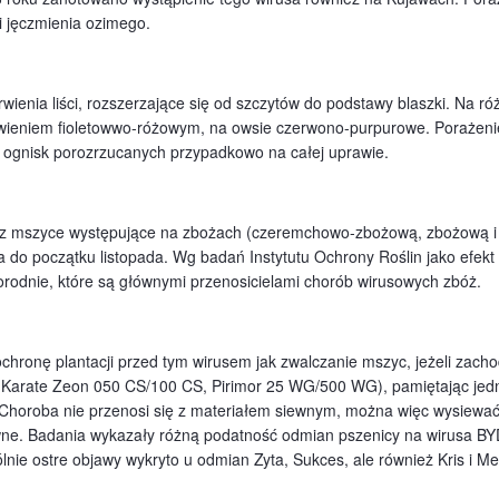
i jęczmienia ozimego.
wienia liści, rozszerzające się od szczytów do podstawy blaszki. Na ró
arwieniem fioletowwo-różowym, na owsie czerwono-purpurowe. Poraże
i ognisk porozrzucanych przypadkowo na całej uprawie.
ez mszyce występujące na zbożach (czeremchowo-zbożową, zbożową i 
 do początku listopada. Wg badań Instytutu Ochrony Roślin jako efekt z
orodnie, które są głównymi przenosicielami chorób wirusowych zbóż.
hronę plantacji przed tym wirusem jak zwalczanie mszyc, jeżeli zacho
Karate Zeon 050 CS/100 CS, Pirimor 25 WG/500 WG), pamiętając jedn
Choroba nie przenosi się z materiałem siewnym, można więc wysiewać
ne. Badania wykazały różną podatność odmian pszenicy na wirusa BYD
lnie ostre objawy wykryto u odmian Zyta, Sukces, ale również Kris i 