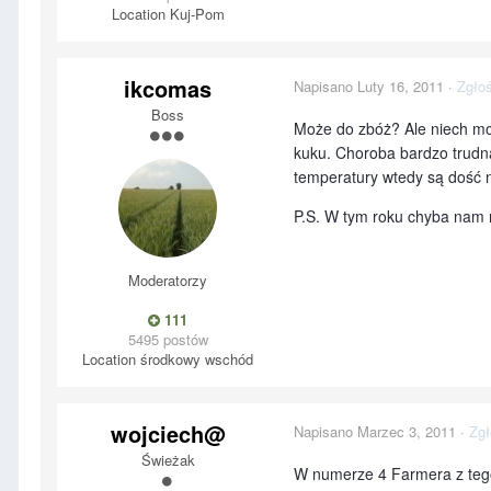
Location
Kuj-Pom
ikcomas
Napisano
Luty 16, 2011
·
Zgłoś
Boss
Może do zbóż? Ale niech mo
kuku. Choroba bardzo trudna
temperatury wtedy są dość n
P.S. W tym roku chyba nam n
Moderatorzy
111
5495 postów
Location
środkowy wschód
wojciech@
Napisano
Marzec 3, 2011
·
Zgł
Świeżak
W numerze 4 Farmera z tego 