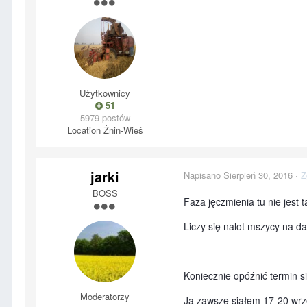
Użytkownicy
51
5979 postów
Location
Żnin-Wieś
jarki
Napisano
Sierpień 30, 2016
·
Z
BOSS
Faza jęczmienia tu nie jest 
Liczy się nalot mszycy na d
Koniecznie opóźnić termin s
Moderatorzy
Ja zawsze siałem 17-20 wrze