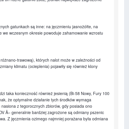
żnych gatunkach są inne: na jęczmieniu jasnożółte, na
nie we wczesnym okresie powoduje zahamowanie wzrostu
różnano-trawową), których nalot może w zależności od
miany klimatu (ocieplenia) pojawiły się również klony
dzi taka konieczność również jesienią (Bi-58 Nowy, Fury 100
ak, że optymalne działanie tych środków wymaga
 nasiona z tegorocznych zbiorów, gdy posiada ono
V Â– generalnie bardziej zagrożone są odmiany pszenic
Mewa. Z jęczmienia ozimego najmniej porażana była odmiana