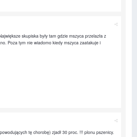
ajwiększe skupiska były tam gdzie mszyca przelazła z
źno. Poza tym nie wiadomo kiedy mszyca zaatakuje i
owodujących tę chorobę) zjadł 30 proc. !!! plonu pszenicy.