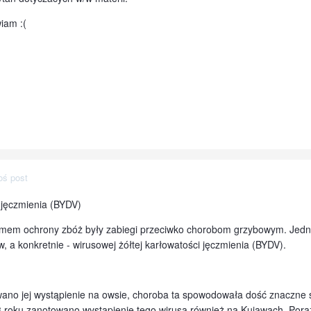
iam :(
oś post
 jęczmienia (BYDV)
mem ochrony zbóż były zabiegi przeciwko chorobom grzybowym. Jedna
, a konkretnie - wirusowej żółtej karłowatości jęczmienia (BYDV).
ano jej wystąpienie na owsie, choroba ta spowodowała dość znaczne 
 roku zanotowano wystąpienie tego wirusa również na Kujawach. Poraż