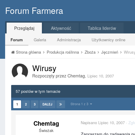
Forum Farmera
Przeglądaj
Aktywność
Tablica liderów
Forum
Galeria
Administracja
Użytkownicy online
Strona główna
Produkcja roślinna
Zboża
Jęczmień
Wirus
Wirusy
Rozpoczęty przez
Chemtag
,
Lipiec 10, 2007
57 postów w tym temacie
Strona 1 z 3
1
2
3
DALEJ
Chemtag
Napisano
Lipiec 10, 2007
·
Zgł
Świeżak
Zapraszam do zadawania pyt