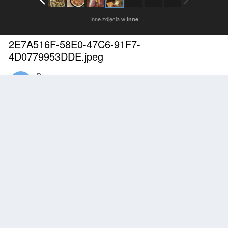
Inne zdjęcia w
Inne
2E7A516F-58E0-47C6-91F7-
4D0779953DDE.jpeg
Przez
ansu
Luty 8, 2022
2812 wyświetleń
Znajdź inne zdjęcia dodane przez tego użytkownika
Zgłoś
Obserwujący
0
Z ALBUMU