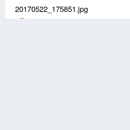
20170522_175851.jpg
Przez
Daymon
Maj 26, 2017
2787 wyświetleń
Znajdź inne zdjęcia d
Zgłoś
0 komentarzy
Brak komentarzy do wyświetlenia.