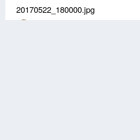
20170522_180000.jpg
Przez
Daymon
Maj 26, 2017
3147 wyświetleń
Znajdź inne zdjęcia d
Zgłoś
0 komentarzy
Brak komentarzy do wyświetlenia.