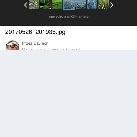
Inne zdjęcia w
Kilimanjaro
20170526_201935.jpg
Przez
Daymon
Maj 26, 2017
2865 wyświetleń
Znajdź inne zdjęcia dodane przez tego użytkownika
Zgłoś
Obserwujący
0
Z ALBUMU
Kilimanjaro