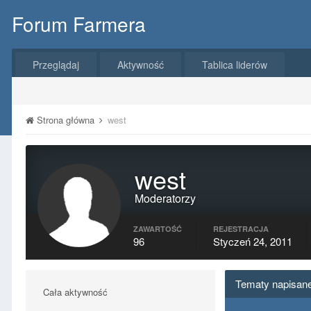
Forum Farmera
Przeglądaj
Aktywność
Tablica liderów
Strona główna
west
west
Moderatorzy
ZAWARTOŚĆ
REJESTRACJA
96
Styczeń 24, 2011
Tematy napisane
Cała aktywność