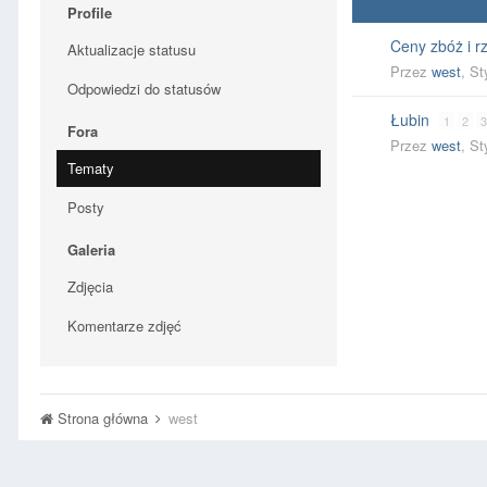
Profile
Ceny zbóż i 
Aktualizacje statusu
Przez
west
,
St
Odpowiedzi do statusów
Łubin
1
2
3
Fora
Przez
west
,
St
Tematy
Posty
Galeria
Zdjęcia
Komentarze zdjęć
Strona główna
west