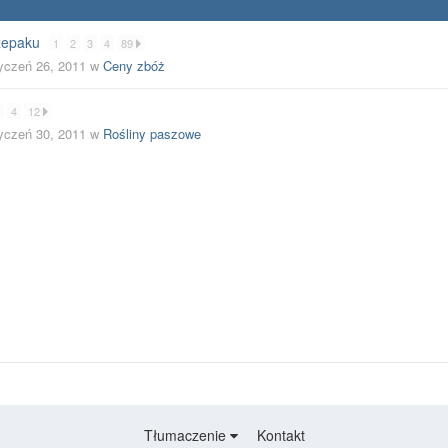
rzepaku
1
2
3
4
89
yczeń 26, 2011
w
Ceny zbóż
4
12
yczeń 30, 2011
w
Rośliny paszowe
Tłumaczenie
Kontakt