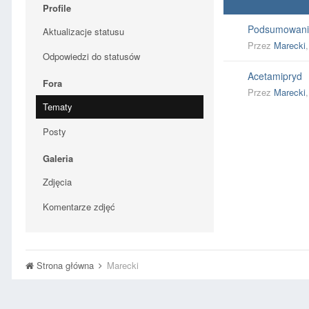
Profile
Podsumowani
Aktualizacje statusu
Przez
Marecki
Odpowiedzi do statusów
Acetamipryd
Fora
Przez
Marecki
Tematy
Posty
Galeria
Zdjęcia
Komentarze zdjęć
Strona główna
Marecki