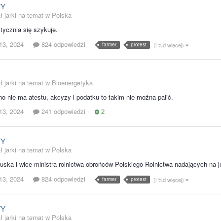
TY
ł jarki na temat w
Polska
tycznia się szykuje.
13, 2024
824 odpowiedzi
farmer
protest
(i %d więcej)
ł jarki na temat w
Bioenergetyka
o nie ma atestu, akcyzy i podatku to takim nie można palić.
13, 2024
241 odpowiedzi
2
TY
ł jarki na temat w
Polska
ka i wice ministra rolnictwa obrońców Polskiego Rolnictwa nadających na je
13, 2024
824 odpowiedzi
farmer
protest
(i %d więcej)
TY
ł jarki na temat w
Polska