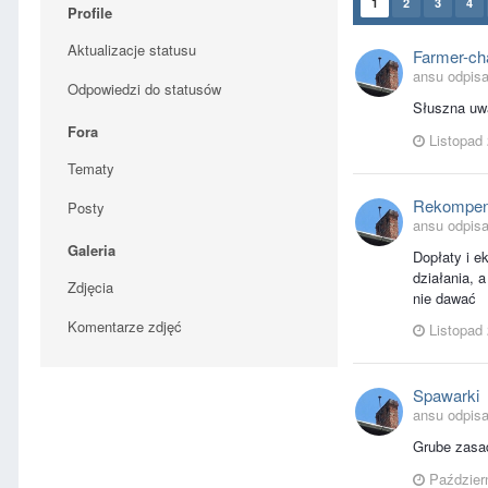
1
2
3
4
Profile
Aktualizacje statusu
Farmer-ch
ansu odpis
Odpowiedzi do statusów
Słuszna uwa
Fora
Listopad
Tematy
Rekompens
Posty
ansu odpisa
Galeria
Dopłaty i e
działania, 
Zdjęcia
nie dawać
Komentarze zdjęć
Listopad
Spawarki
ansu odpisa
Grube zasad
Paździer