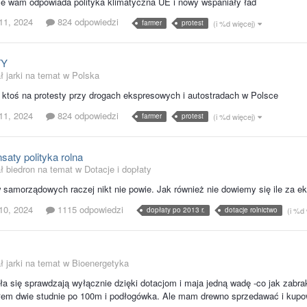
e wam odpowiada polityka klimatyczna UE i nowy wspaniały ład
11, 2024
824 odpowiedzi
farmer
protest
(i %d więcej)
TY
ł jarki na temat w
Polska
 ktoś na protesty przy drogach ekspresowych i autostradach w Polsce
11, 2024
824 odpowiedzi
farmer
protest
(i %d więcej)
aty polityka rolna
ł biedron na temat w
Dotacje i dopłaty
samorządowych raczej nikt nie powie. Jak również nie dowiemy się ile za ek
10, 2024
1115 odpowiedzi
dopłaty po 2013 r.
dotacje rolnictwo
(i %d
ł jarki na temat w
Bioenergetyka
a się sprawdzają wyłącznie dzięki dotacjom i maja jedną wadę -co jak zabrakn
em dwie studnie po 100m i podłogówka. Ale mam drewno sprzedawać i kupo