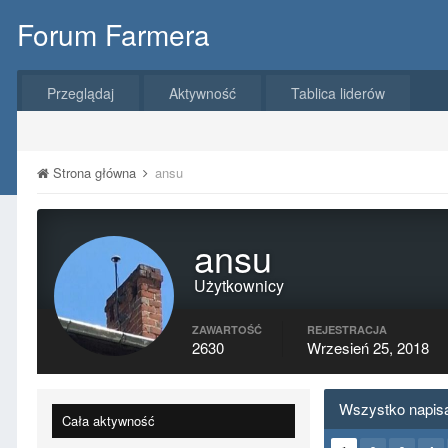
Forum Farmera
Przeglądaj
Aktywność
Tablica liderów
Strona główna
ansu
ansu
Użytkownicy
ZAWARTOŚĆ
REJESTRACJA
2630
Wrzesień 25, 2018
Wszystko napis
Cała aktywność