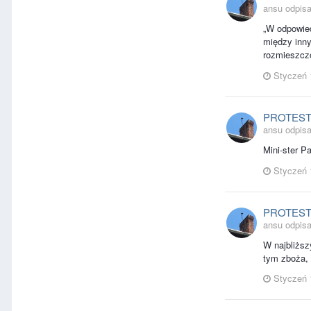
ansu odpisa
„W odpowied
między inny
rozmieszczo
Styczeń 
PROTES
ansu odpisa
Mini-ster P
Styczeń 
PROTES
ansu odpisa
W najbliższ
tym zboża, d
Styczeń 