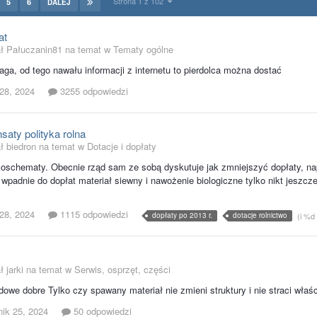
Strona 1 z 102
5
6
DALEJ
at
ał Pałuczanin81 na temat w
Tematy ogólne
ga, od tego nawału informacji z internetu to pierdolca można dostać
 28, 2024
3255 odpowiedzi
aty polityka rolna
ł biedron na temat w
Dotacje i dopłaty
koschematy. Obecnie rząd sam ze sobą dyskutuje jak zmniejszyć dopłaty, na
a wpadnie do dopłat materiał siewny i nawożenie biologiczne tylko nikt jeszc
 28, 2024
1115 odpowiedzi
dopłaty po 2013 r.
dotacje rolnictwo
(i %d
ł jarki na temat w
Serwis, osprzęt, części
owe dobre Tylko czy spawany materiał nie zmieni struktury i nie straci właś
nik 25, 2024
50 odpowiedzi