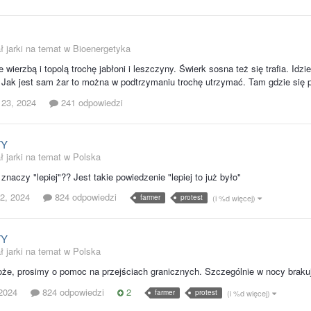
ł jarki na temat w
Bioenergetyka
 wierzbą i topolą trochę jabłoni i leszczyny. Świerk sosna też się trafia. Id
o. Jak jest sam żar to można w podtrzymaniu trochę utrzymać. Tam gdzie się 
 23, 2024
241 odpowiedzi
TY
ł jarki na temat w
Polska
 znaczy "lepiej"?? Jest takie powiedzenie "lepiej to już było"
2, 2024
824 odpowiedzi
farmer
protest
(i %d więcej)
TY
ł jarki na temat w
Polska
że, prosimy o pomoc na przejściach granicznych. Szczególnie w nocy brakuj
 2024
824 odpowiedzi
2
farmer
protest
(i %d więcej)