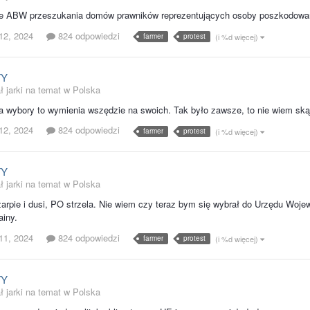
le ABW przeszukania domów prawników reprezentujących osoby poszkodowany
12, 2024
824 odpowiedzi
farmer
protest
(i %d więcej)
TY
ł jarki na temat w
Polska
 wybory to wymienia wszędzie na swoich. Tak było zawsze, to nie wiem ską
12, 2024
824 odpowiedzi
farmer
protest
(i %d więcej)
TY
ł jarki na temat w
Polska
zarpie i dusi, PO strzela. Nie wiem czy teraz bym się wybrał do Urzędu Woj
ainy.
11, 2024
824 odpowiedzi
farmer
protest
(i %d więcej)
TY
ł jarki na temat w
Polska