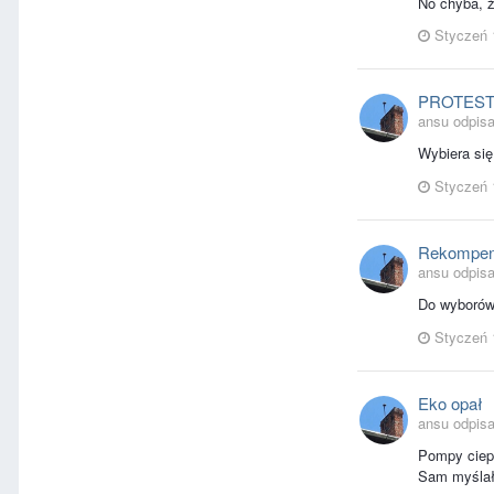
No chyba, ż
Styczeń 
PROTES
ansu odpisa
Wybiera się
Styczeń 
Rekompens
ansu odpisa
Do wyborów 
Styczeń 
Eko opał
ansu odpisa
Pompy ciepł
Sam myślał