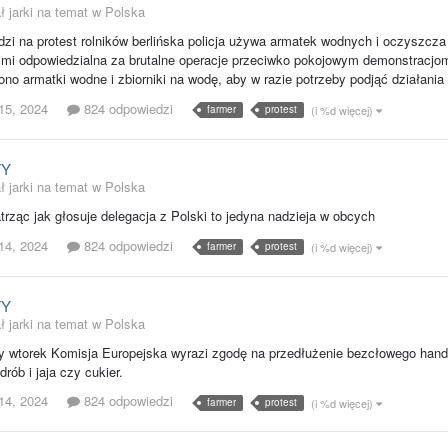
ł jarki na temat w
Polska
zi na protest rolników berlińska policja używa armatek wodnych i oczyszcza zbi
mi odpowiedzialna za brutalne operacje przeciwko pokojowym demonstracjom m
no armatki wodne i zbiorniki na wodę, aby w razie potrzeby podjąć działania 
15, 2024
824 odpowiedzi
farmer
protest
(i %d więcej)
TY
ł jarki na temat w
Polska
atrząc jak głosuje delegacja z Polski to jedyna nadzieja w obcych
14, 2024
824 odpowiedzi
farmer
protest
(i %d więcej)
TY
ł jarki na temat w
Polska
y wtorek Komisja Europejska wyrazi zgodę na przedłużenie bezcłowego handl
rób i jaja czy cukier.
14, 2024
824 odpowiedzi
farmer
protest
(i %d więcej)