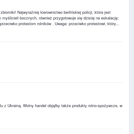
orniki! Najwyraźniej kierownictwo berlińskiej policji, która jest
yślicieli bocznych, również przygotowuje się dzisiaj na eskalację:
przeciwko protestom rolników . Uwaga: przeciwko protestowi, który...
u z Ukrainą. Wolny handel objąłby także produkty rolno-spożywcze, w