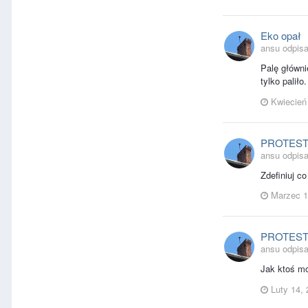
Eko opał
ansu odpisa
Palę głównie
tylko palił
Kwiecień
PROTES
ansu odpisa
Zdefiniuj co
Marzec 1
PROTES
ansu odpisa
Jak ktoś mo
Luty 14,