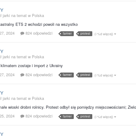
TY
ł jarki na temat w
Polska
astralny ETS 2 wchodzi powoli na wszystko
27, 2024
824 odpowiedzi
farmer
protest
(i %d więcej)
TY
ł jarki na temat w
Polska
 klimatem zostaje i import z Ukrainy
27, 2024
824 odpowiedzi
farmer
protest
(i %d więcej)
TY
ł jarki na temat w
Polska
ałe wioski drobni rolnicy. Protest odbył się pomiędzy miejscowościami; Zielo
25, 2024
824 odpowiedzi
farmer
protest
(i %d więcej)
TY