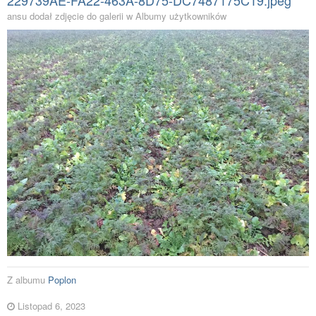
229739AE-FA22-463A-8D75-DC7487175C19.jpeg
ansu dodał zdjęcie do galerii w
Albumy użytkowników
Z albumu
Poplon
Listopad 6, 2023