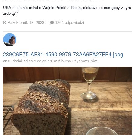
USA oficjalnie mówi o Wojnie Polski z Rosją, ciekawe co następcy z tym
zrobią??
Październik 18, 2023
1204 odpowiedzi
239C6E75-AF81-4590-9979-73AA6FA27FF4.jpeg
ansu dodał zdjęcie do galerii w
Albumy użytkowników