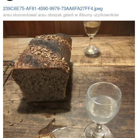
239C6E75-AF81-4590-9979-73AA6FA27FF4.jpeg
ansu skomentował ansu obrazek galerii w
Albumy użytkowników