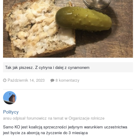
Tak jak piszesz. Z cytryna i dalej z cynamonem
Październik 14, 2023
8 komentarzy
Politycy
ansu odpisał forumowicz na temat w
Organizacje rolnicze
Samo KO jest koalicją sprzeczności jedynym warunkiem uczestnictwa
jest bycie za aborcją na życzenie do 3 miesiąca