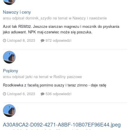
Nawozy i ceny
ansu odpisał dominik_szydlo na temat w
Nawozy i nawożenie
Azot tak RSM32. Jeszcze siarczan magnezu i mocznik do pryskania
jako adiuwant. NPK maj-czerwiec może się poszuka.
Listopad 8, 2023
972 odpowiedzi
Poplony
ansu odpisał jarki na temat w
Rośliny paszowe
Rzodkiewka z facelią pomimo suszy i teraz zimno - daje radę
Listopad 6, 2023
536 odpowiedzi
A30A9CA2-D092-4271-A8BF-10B07EF96E44.jpeg