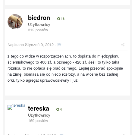
biedron
16
Użytkownicy
312 postów
Napisano
Styczeń 9, 2012
·
z tego co widzę w rozporządzeniach, to dopłata do międzyplonu
ścierniskowego to 400 zł, a ozimego - 420 zł. Jeśli to tylko taka
różnica, to nie opłaca się brać ozimego. Lepiej przeorać spokojnie
na zimę, biomasa się co nieco rozłoży, a na wiosnę bez żadnej
orki, tylko agregat uprawowosiewny i już
tereska
4
Użytkownicy
169 postów