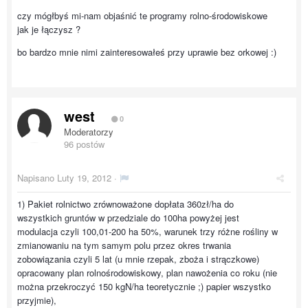
czy mógłbyś mi-nam objaśnić te programy rolno-środowiskowe
jak je łączysz ?
bo bardzo mnie nimi zainteresowałeś przy uprawie bez orkowej :)
west
0
Moderatorzy
96 postów
Napisano
Luty 19, 2012
·
1) Pakiet rolnictwo zrównoważone dopłata 360zł/ha do
wszystkich gruntów w przedziale do 100ha powyżej jest
modulacja czyli 100,01-200 ha 50%, warunek trzy różne rośliny w
zmianowaniu na tym samym polu przez okres trwania
zobowiązania czyli 5 lat (u mnie rzepak, zboża i strączkowe)
opracowany plan rolnośrodowiskowy, plan nawożenia co roku (nie
można przekroczyć 150 kgN/ha teoretycznie ;) papier wszystko
przyjmie),