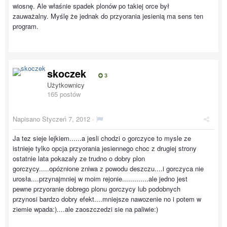
wiosnę. Ale właśnie spadek plonów po takiej orce był
zauważalny. Myślę że jednak do przyorania jesienią ma sens ten
program.
skoczek
3
Użytkownicy
165 postów
Napisano
Styczeń 7, 2012
·
Ja tez sieje lejkiem......a jesli chodzi o gorczyce to mysle ze
istnieje tylko opcja przyorania jesiennego choc z drugiej strony
ostatnie lata pokazały ze trudno o dobry plon
gorczycy.....opóznione zniwa z powodu deszczu....i gorczyca nie
urosła....przynajmniej w moim rejonie.............ale jedno jest
pewne przyoranie dobrego plonu gorczycy lub podobnych
przynosi bardzo dobry efekt....mniejsze nawozenie no i potem w
ziemie wpada:)....ale zaoszczedzi sie na paliwie:)