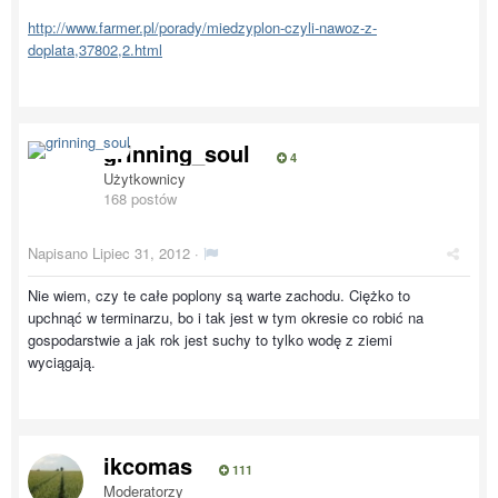
http://www.farmer.pl/porady/miedzyplon-czyli-nawoz-z-
doplata,37802,2.html
grinning_soul
4
Użytkownicy
168 postów
Napisano
Lipiec 31, 2012
·
Nie wiem, czy te całe poplony są warte zachodu. Ciężko to
upchnąć w terminarzu, bo i tak jest w tym okresie co robić na
gospodarstwie a jak rok jest suchy to tylko wodę z ziemi
wyciągają.
ikcomas
111
Moderatorzy