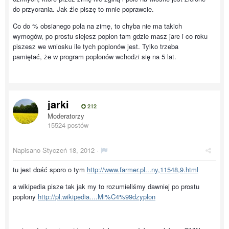
do przyorania. Jak źle piszę to mnie poprawcie.
Co do % obsianego pola na zimę, to chyba nie ma takich
wymogów, po prostu siejesz poplon tam gdzie masz jare i co roku
piszesz we wniosku ile tych poplonów jest. Tylko trzeba
pamiętać, że w program poplonów wchodzi się na 5 lat.
jarki
212
Moderatorzy
15524 postów
Napisano
Styczeń 18, 2012
·
tu jest dość sporo o tym
http://www.farmer.pl...ny,11548,9.html
a wikipedia pisze tak jak my to rozumieliśmy dawniej po prostu
poplony
http://pl.wikipedia....Mi%C4%99dzyplon