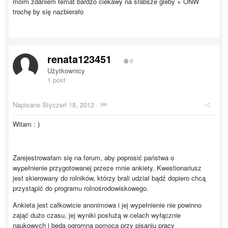
moim zdaniem temat bardzo ciekawy na słabsze gleby + ONW
trochę by się nazbierało
renata123451
0
Użytkownicy
1 post
Napisano
Styczeń 18, 2012
·
Witam : )
Zarejestrowałam się na forum, aby poprosić państwa o
wypełnienie przygotowanej przeze mnie ankiety. Kwestionariusz
jest skierowany do rolników, którzy brali udział bądź dopiero chcą
przystąpić do programu rolnośrodowiskowego.
Ankieta jest całkowicie anonimowa i jej wypełnienie nie powinno
zająć dużo czasu, jej wyniki posłużą w celach wyłącznie
naukowych i będą ogromną pomocą przy pisaniu pracy