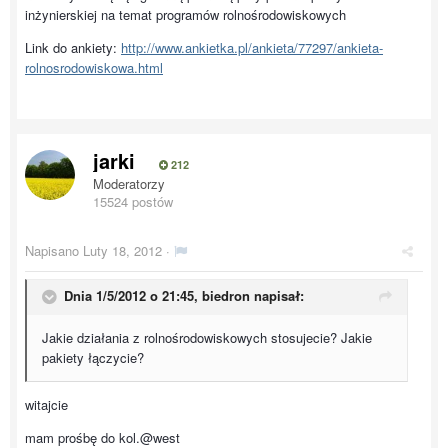
inżynierskiej na temat programów rolnośrodowiskowych
Link do ankiety:
http://www.ankietka.pl/ankieta/77297/ankieta-
rolnosrodowiskowa.html
jarki
212
Moderatorzy
15524 postów
Napisano
Luty 18, 2012
·
Dnia 1/5/2012 o 21:45, biedron napisał:
Jakie działania z rolnośrodowiskowych stosujecie? Jakie
pakiety łączycie?
witajcie
mam prośbę do kol.@west