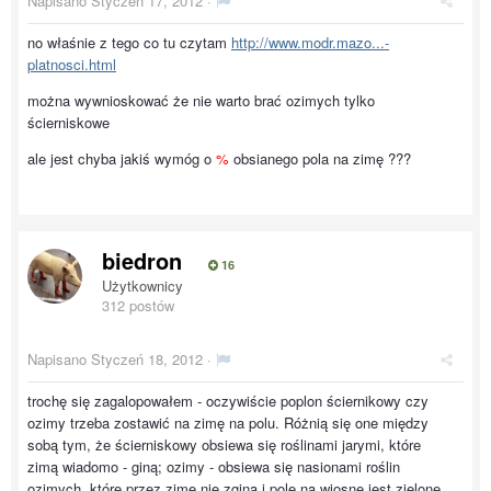
Napisano
Styczeń 17, 2012
·
no właśnie z tego co tu czytam
http://www.modr.mazo...-
platnosci.html
można wywnioskować że nie warto brać ozimych tylko
ścierniskowe
ale jest chyba jakiś wymóg o
%
obsianego pola na zimę ???
biedron
16
Użytkownicy
312 postów
Napisano
Styczeń 18, 2012
·
trochę się zagalopowałem - oczywiście poplon ściernikowy czy
ozimy trzeba zostawić na zimę na polu. Różnią się one między
sobą tym, że ścierniskowy obsiewa się roślinami jarymi, które
zimą wiadomo - giną; ozimy - obsiewa się nasionami roślin
ozimych, które przez zimę nie zginą i pole na wiosne jest zielone