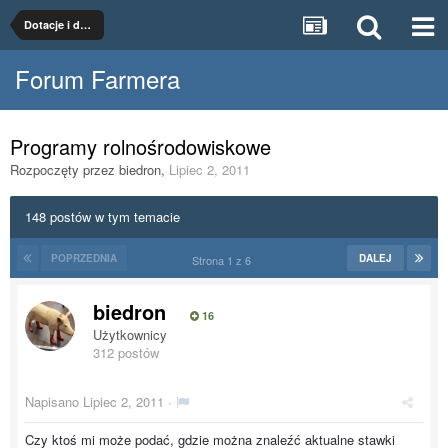
Dotacje i dopłaty
Forum Farmera
Programy rolnośrodowiskowe
Rozpoczęty przez
biedron
,
Lipiec 2, 2011
148 postów w tym temacie
POPRZEDNIA
DALEJ
Strona 1 z 6
biedron
16
Użytkownicy
312 postów
Napisano
Lipiec 2, 2011
·
Czy ktoś mi może podać, gdzie można znaleźć aktualne stawki