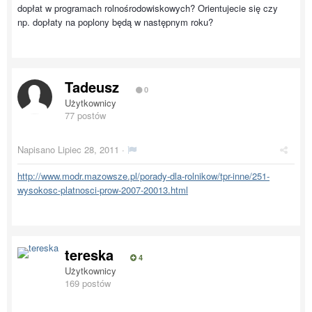
dopłat w programach rolnośrodowiskowych? Orientujecie się czy
np. dopłaty na poplony będą w następnym roku?
Tadeusz
0
Użytkownicy
77 postów
Napisano
Lipiec 28, 2011
·
http://www.modr.mazowsze.pl/porady-dla-rolnikow/tpr-inne/251-
wysokosc-platnosci-prow-2007-20013.html
tereska
4
Użytkownicy
169 postów