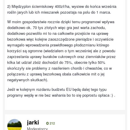
2) Międzyplon ścierniskowy 400zł/ha, wysiew do końca września
roślin jarych lub ich mieszanek pozostaja na polu do 1 marca.
W moim gospodarstwie rocznie dzięki temu programowi wpływa
dodatkowo ok. 70 tys złotych więc gra jest warta zachodu,
dodatkowo pozwolilo mi to na całkowite przejście na uprawę
bezorkowa więc kolejne zaoszczędzone pieniądze i oczywiście
wymagało wprowadzenia prawidłowego płodozmianu którego
korzyści są ogromne (wiedziałem o tym wcześniej ale z powodu
zaprzestania uprawy buraków cukrowych oraz ziemniaków przez
kilka lat udział zbóż dochodzil do 75%, obecnie tylko 50%
skończyły sie problemy z nasileniem chorób i chwastów, co w
połączeniu z uprawą bezorkową obala całkowicie mit o jej
negatywnych skutkach).
Jeśli w kolejnym rozdaniu budżetu EU będą dalej tego typu
programy wejdę w nie bez wahania bo to się poprostu opłaca :) .
jarki
212
Moderatorzy