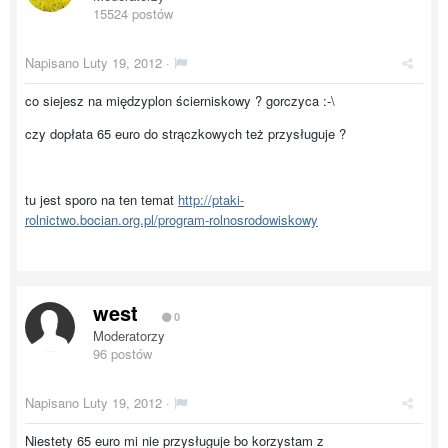
15524 postów
Napisano
Luty 19, 2012
·
co siejesz na międzyplon ścierniskowy ? gorczyca :-\
czy dopłata 65 euro do strączkowych też przysługuje ?
tu jest sporo na ten temat
http://ptaki-
rolnictwo.bocian.org.pl/program-rolnosrodowiskowy
west
0
Moderatorzy
96 postów
Napisano
Luty 19, 2012
·
Niestety 65 euro mi nie przysługuje bo korzystam z