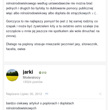
rolnośrodowiskowego według ustawodawców nie można brać
jednych i drugich bo byłoby to dublowanie pomocy publicznej
więc albo rolnośrodowiskowy albo dopłata do strączkowych >:( .
Gorczyca to nie najlepszy pomysł bo jest z tej samej rodziny co
rzepak i może być żywicielem kiły a ta ostatnio ostro szaleje (na
szczęście u mnie jej jeszcze nie spotkałem ale wole dmuchać na
zimne).
Dlatego na poplony stosuje mieszanki jeczmień jary, słonecznik,
facelia, owies
jarki
212
Moderatorzy
15524 postów
Napisano
Lipiec 30, 2012
·
bardzo ciekawy artykuł o poplonach i dopłatach
rolnośrodowiskowych