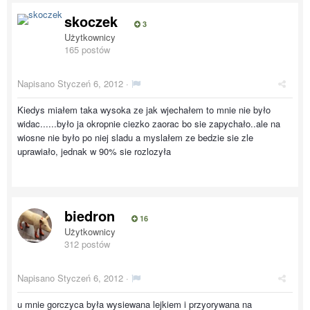
skoczek
3
Użytkownicy
165 postów
Napisano
Styczeń 6, 2012
·
Kiedys miałem taka wysoka ze jak wjechałem to mnie nie było
widac......było ja okropnie ciezko zaorac bo sie zapychało..ale na
wiosne nie było po niej sladu a myslałem ze bedzie sie zle
uprawiało, jednak w 90% sie rozlozyła
biedron
16
Użytkownicy
312 postów
Napisano
Styczeń 6, 2012
·
u mnie gorczyca była wysiewana lejkiem i przyorywana na