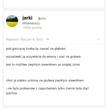
jarki
212
Moderatorzy
15524 postów
Napisano
Styczeń 6, 2012
·
pod gorczycę trzeba by zaorać na głęboko
pozostawić ją oczywiście do wiosny i siać na grubera
jest to możliwe zwykłym siewnikiem po srogiej zimie
choć ja siałem oziminy na grubera zwykłym siewnikiem
i nie było problemów z zapychaniem tylko ziemia była zbyt
pulchna