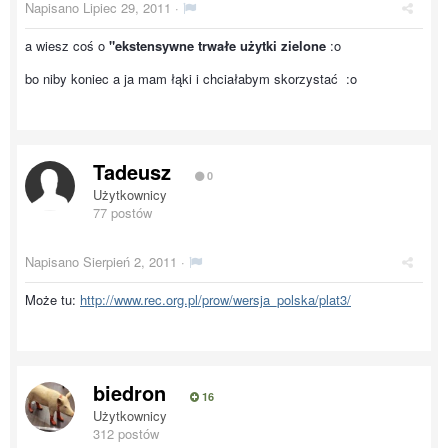
Napisano
Lipiec 29, 2011
·
a wiesz coś o
"ekstensywne trwałe użytki zielone
:o
bo niby koniec a ja mam łąki i chciałabym skorzystać :o
Tadeusz
0
Użytkownicy
77 postów
Napisano
Sierpień 2, 2011
·
Może tu:
http://www.rec.org.pl/prow/wersja_polska/plat3/
biedron
16
Użytkownicy
312 postów