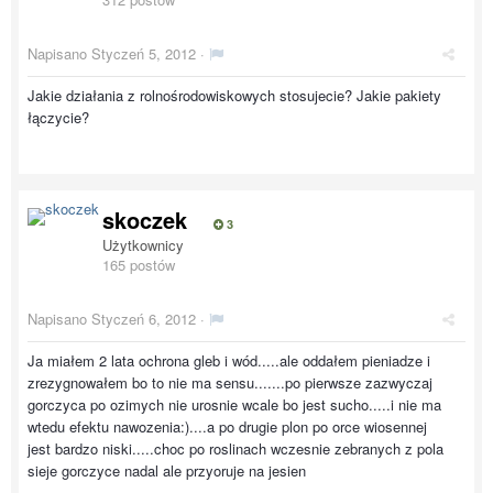
Napisano
Styczeń 5, 2012
·
Jakie działania z rolnośrodowiskowych stosujecie? Jakie pakiety
łączycie?
skoczek
3
Użytkownicy
165 postów
Napisano
Styczeń 6, 2012
·
Ja miałem 2 lata ochrona gleb i wód.....ale oddałem pieniadze i
zrezygnowałem bo to nie ma sensu.......po pierwsze zazwyczaj
gorczyca po ozimych nie urosnie wcale bo jest sucho.....i nie ma
wtedu efektu nawozenia:)....a po drugie plon po orce wiosennej
jest bardzo niski.....choc po roslinach wczesnie zebranych z pola
sieje gorczyce nadal ale przyoruje na jesien