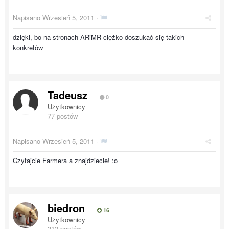
Napisano
Wrzesień 5, 2011
·
dzięki, bo na stronach ARiMR ciężko doszukać się takich
konkretów
Tadeusz
0
Użytkownicy
77 postów
Napisano
Wrzesień 5, 2011
·
Czytajcie Farmera a znajdziecie! :o
biedron
16
Użytkownicy
312 postów