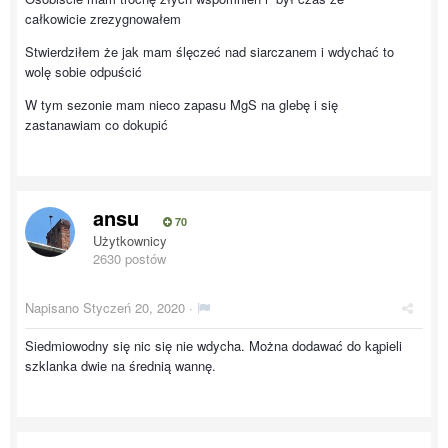
całkowicie zrezygnowałem
Stwierdziłem że jak mam ślęczeć nad siarczanem i wdychać to
wolę sobie odpuścić
W tym sezonie mam nieco zapasu MgS na glebę i się
zastanawiam co dokupić
ansu
70
Użytkownicy
2630 postów
Napisano
Styczeń 20, 2020
·
Siedmiowodny się nic się nie wdycha. Można dodawać do kąpieli
szklanka dwie na średnią wannę.