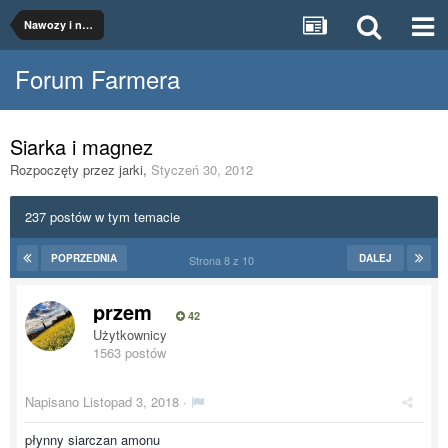
Nawozy i nawożenie
Forum Farmera
Siarka i magnez
Rozpoczęty przez
jarki
,
Styczeń 30, 2012
237 postów w tym temacie
POPRZEDNIA
DALEJ
Strona 8 z 10
przem
42
Użytkownicy
1563 postów
Napisano
Listopad 3, 2018
·
płynny siarczan amonu