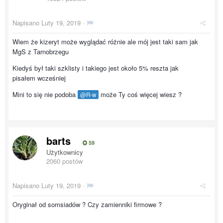
Napisano
Luty 19, 2019
·
Wiem że kizeryt może wyglądać różnie ale mój jest taki sam jak
MgS z Tarnobrzegu
Kiedyś był taki szklisty i takiego jest około 5% reszta jak
pisałem wcześniej
Mini to się nie podoba
może Ty coś więcej wiesz ?
@R-w
barts
59
Użytkownicy
2060 postów
Napisano
Luty 19, 2019
·
Oryginał od somsiadów ? Czy zamienniki firmowe ?