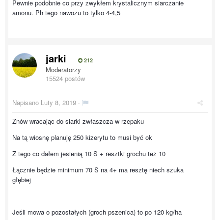
Pewnie podobnie co przy zwykłem krystalicznym siarczanie
amonu. Ph tego nawozu to tylko 4-4,5
jarki
212
Moderatorzy
15524 postów
Napisano
Luty 8, 2019
·
Znów wracając do siarki zwłaszcza w rzepaku
Na tą wiosnę planuję 250 kizerytu to musi być ok
Z tego co dałem jesienią 10 S + resztki grochu też 10
Łącznie będzie minimum 70 S na 4+ ma resztę niech szuka
głębiej
Jeśli mowa o pozostałych (groch pszenica) to po 120 kg/ha