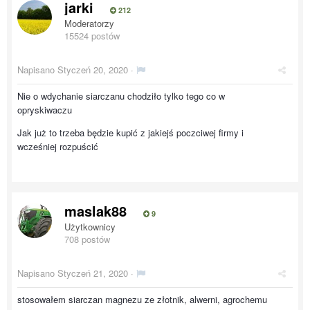
jarki
212
Moderatorzy
15524 postów
Napisano
Styczeń 20, 2020
·
Nie o wdychanie siarczanu chodziło tylko tego co w
opryskiwaczu
Jak już to trzeba będzie kupić z jakiejś poczciwej firmy i
wcześniej rozpuścić
maslak88
9
Użytkownicy
708 postów
Napisano
Styczeń 21, 2020
·
stosowałem siarczan magnezu ze złotnik, alwerni, agrochemu