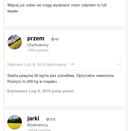
Więcej już sobie nie mogę wyobrazić moim zdaniem to full
wypas
przem
42
Użytkownicy
1563 postów
Napisano
Luty 8, 2019
(edytowany) ·
Siarka powyżej 50 kg/ha jest szkodliwa. Optymalne nawożenie
Kizerytu to 200 kg w rzepaku
Edytowano
Luty 8, 2019
przez przem
jarki
212
Moderatorzy
15524 postów