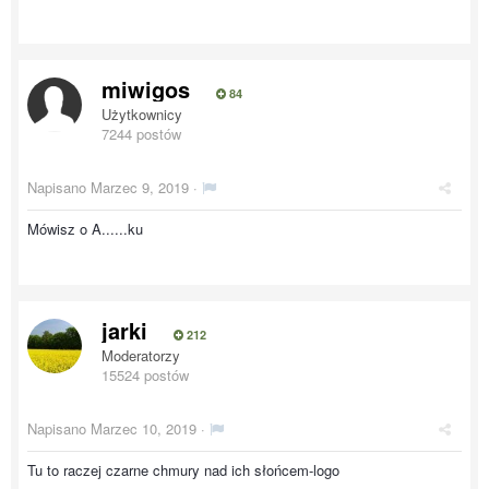
miwigos
84
Użytkownicy
7244 postów
Napisano
Marzec 9, 2019
·
Mówisz o A......ku
jarki
212
Moderatorzy
15524 postów
Napisano
Marzec 10, 2019
·
Tu to raczej czarne chmury nad ich słońcem-logo