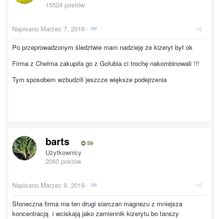
15524 postów
Napisano
Marzec 7, 2019
·
Po przeprowadzonym śledztwie mam nadzieję że kizeryt był ok
Firma z Chełma zakupiła go z Gołubia ci trochę nakombinowali !!!
Tym sposobem wzbudzili jeszcze większe podejrzenia
barts
59
Użytkownicy
2060 postów
Napisano
Marzec 9, 2019
·
Słoneczna firma ma ten drugi siarczan magnezu z mniejsza
koncentracją i wciskają jako zamiennik kizerytu bo tanszy