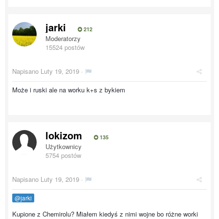
jarki
212
Moderatorzy
15524 postów
Napisano
Luty 19, 2019
·
Może i ruski ale na worku k+s z bykiem
lokizom
135
Użytkownicy
5754 postów
Napisano
Luty 19, 2019
·
@jarki
Kupione z Chemirolu? Miałem kiedyś z nimi wojne bo różne worki