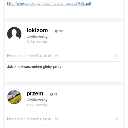
http://www.verbio.pl/fileadmin/user_upload/ASL.pdf
lokizom
135
Użytkownicy
5754 postów
Napisano
Listopad 3, 2018
·
Jak z zakwaszaniem gleby po tym
przem
42
Użytkownicy
1563 postów
Napisano
Listopad 3, 2018
·