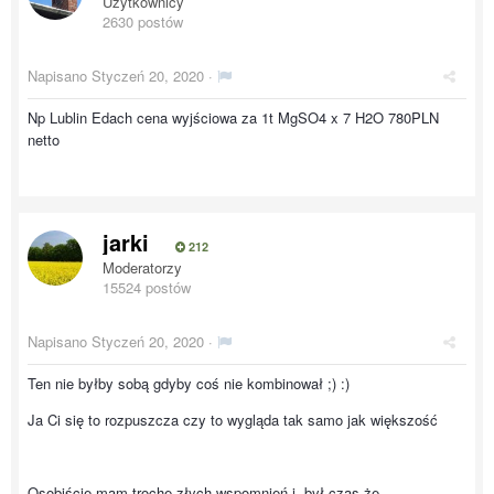
Użytkownicy
2630 postów
Napisano
Styczeń 20, 2020
·
Np Lublin Edach cena wyjściowa za 1t MgSO4 x 7 H2O 780PLN
netto
jarki
212
Moderatorzy
15524 postów
Napisano
Styczeń 20, 2020
·
Ten nie byłby sobą gdyby coś nie kombinował ;) :)
Ja Ci się to rozpuszcza czy to wygląda tak samo jak większość
Osobiście mam trochę złych wspomnień i był czas że