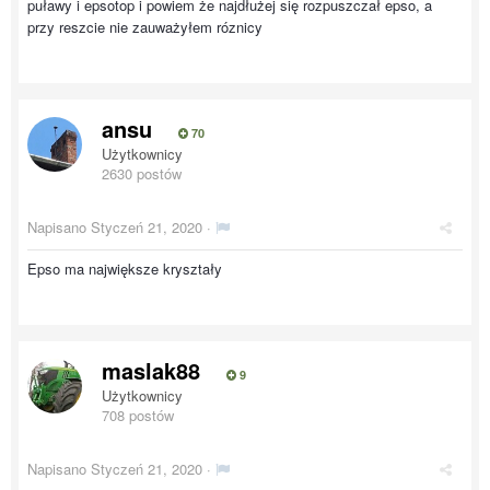
puławy i epsotop i powiem że najdłużej się rozpuszczał epso, a
przy reszcie nie zauważyłem róznicy
ansu
70
Użytkownicy
2630 postów
Napisano
Styczeń 21, 2020
·
Epso ma największe kryształy
maslak88
9
Użytkownicy
708 postów
Napisano
Styczeń 21, 2020
·