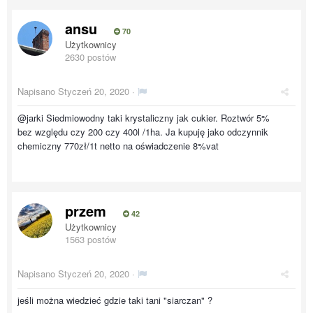
ansu
70
Użytkownicy
2630 postów
Napisano
Styczeń 20, 2020
·
@jarki
Siedmiowodny taki krystaliczny jak cukier. Roztwór 5%
bez względu czy 200 czy 400l /1ha. Ja kupuję jako odczynnik
chemiczny 770zł/1t netto na oświadczenie 8%vat
przem
42
Użytkownicy
1563 postów
Napisano
Styczeń 20, 2020
·
jeśli można wiedzieć gdzie taki tani "siarczan" ?